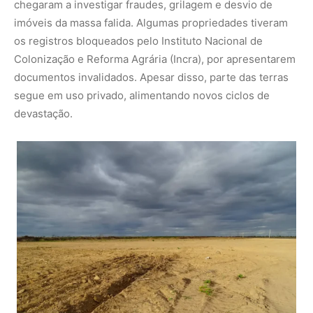
A paisagem lembra um trecho de litoral com restinga ao fundo, mas, na
verdade, mostra a ocupação do agro entre Maranhão, Tocantins, Piauí e
Bahia. Foto: Entidades civis/Divulgação
SAIBA MAIS:
Este pequeno roedor da caatinga tem uma
tática genial de sobrevivência
Uma Caatinga sob risco
O caso no Piauí é apenas a face mais visível de um
fenômeno mais amplo. Segundo o MapBiomas, a
Caatinga perdeu 9,25 milhões de hectares de vegetação
nativa nos últimos 40 anos, equivalente a 14% de sua