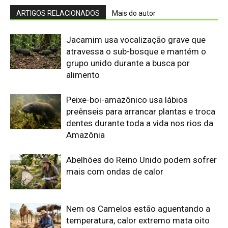
mais com ondas de calor
Nem os Camelos estão aguentando a
temperatura, calor extremo mata oito
filhotes em apenas um mês
Reservas da Biosfera Freiam
Desmatamento na Amazônia
Ocidental: Estudo
Amazonia Unida: OTCA e RADA tecem
futuro hídrico na maior bacia do mundo