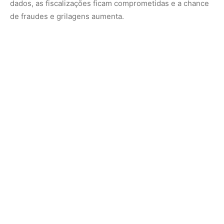
O desmatamento recorde na Caatinga escancara como o
vácuo de governança fundiária se converte em terreno
fértil para velhos e novos atores do capital extrativista. O
fantasma da Boi Gordo, que arruinou milhares de
investidores e se apropriou de terras de forma
questionável, volta a assombrar o semiárido agora sob o
rastro de tratores e correntões.
A pressão por carne, grãos e energia verde transforma a