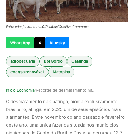
Foto: ericojuniormorais0/Pixabay/Creative Commons
WhatsApp
X
Bluesky
agropecuária
Boi Gordo
Caatinga
energia renovável
Matopiba
Inicio
Economia
Recorde de desmatamento na Caatinga expõe fragi…
›
›
O desmatamento na Caatinga, bioma exclusivamente
brasileiro, atingiu em 2025 um de seus episódios mais
alarmantes. Entre novembro do ano passado e fevereiro
deste ano, uma única fazenda situada nos municípios
piauienses de Canto do Buriti e Pavussu derrubou 13,7