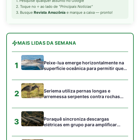
campos
Poraquê sincroniza descargas
3
elétricas em grupo para amplificar
campo elétrico e atordoar cardumes de
peixes maiores na Amazônia
Seriema combina corridas em alta
4
velocidade e arremessos contra rochas
para imobilizar serpentes peçonhentas
no cerrado
Ariranha sincroniza caça coletiva com
5
vocalização subaquática e cerca
cardumes em rios rasos da Amazônia
Gostou desta reportagem?
Siga a Revista Amazônia no Google News