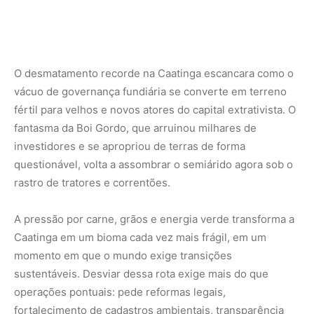
Caatinga em um bioma cada vez mais frágil, em um
momento em que o mundo exige transições
sustentáveis. Desviar dessa rota exige mais do que
operações pontuais: pede reformas legais,
fortalecimento de cadastros ambientais, transparência
fundiária e alternativas produtivas que valorizem o
território sem destruí-lo.
Nunca perca uma notícia da Amazônia
🌿
Controle o que você vê no Google
O Google lançou as
Fontes Preferenciais
: escolha os
veículos que aparecem com prioridade. Adicione a
Revista Amazônia
e garanta cobertura exclusiva sempre
em destaque.