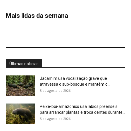
Peixe-boi-amazônico usa lábios preênseis
para arrancar plantas e troca dentes durante...
5 de agosto de 2026
A Amazônia protege animais, mas também
sustenta uma fonte de alimento...
4 de agosto de 2026
Você pode olhar para uma floresta e não
perceber que ela...
4 de agosto de 2026
Eu aprendi que uma planta pode ter um
calendário, um limite...
4 de agosto de 2026