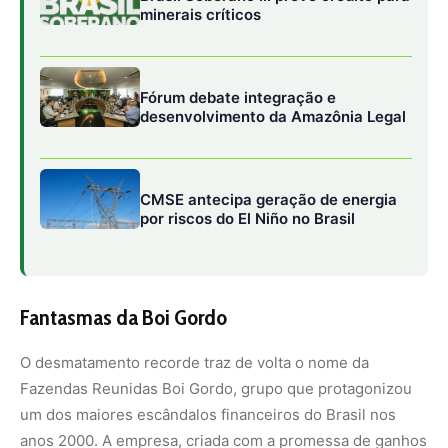
O desmatamento recorde traz de volta o nome da
Fazendas Reunidas Boi Gordo, grupo que protagonizou
um dos maiores escândalos financeiros do Brasil nos
anos 2000. A empresa, criada com a promessa de ganhos
rápidos por meio de cotas em rebanhos e terras, quebrou
em 2004 e deixou um rombo de cerca de R$ 4 bilhões,
atingindo mais de 32 mil investidores.
Na massa falida, relatórios apontaram que propriedades
públicas e privadas vinculadas à Boi Gordo foram
repassadas irregularmente a terceiros próximos ao
grupo, muitas vezes sem registro válido ou com
documentação forjada. Entre os nomes associados a
essas transferências aparece o da gaúcha Maribel
Schmittz Golin, hoje relacionada à exploração de terras
na metade sul do Piauí, incluindo a área atualmente