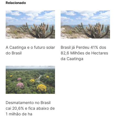
Desmatamento no Brasil
cai 20,6% e fica abaixo de
1 milhão de ha
ARTIGOS RELACIONADOS
Mais do autor
Jacamim usa vocalização grave que
atravessa o sub-bosque e mantém o
grupo unido durante a busca por
alimento
Peixe-boi-amazônico usa lábios
preênseis para arrancar plantas e troca
dentes durante toda a vida nos rios da
Amazônia
Abelhões do Reino Unido podem sofrer