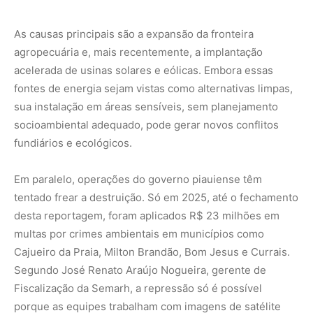
multas por crimes ambientais em municípios como
Cajueiro da Praia, Milton Brandão, Bom Jesus e Currais.
Segundo José Renato Araújo Nogueira, gerente de
Fiscalização da Semarh, a repressão só é possível
porque as equipes trabalham com imagens de satélite
constantemente atualizadas.
O nó da regularização
Para a especialista Débora Lima, o avanço da fronteira
agropecuária e energética no semiárido coloca em risco
as metas climáticas do Brasil e expõe a fragilidade dos
instrumentos de regulação. Ela aponta que o Cadastro
Ambiental Rural (CAR) no Piauí apresenta falhas como
sobreposição de áreas, baixa validação e pouca
transparência sobre reservas legais e Áreas de
Preservação Permanente.