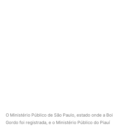
O Ministério Público de São Paulo, estado onde a Boi
Gordo foi registrada, e o Ministério Público do Piauí
chegaram a investigar fraudes, grilagem e desvio de
imóveis da massa falida. Algumas propriedades tiveram
os registros bloqueados pelo Instituto Nacional de
Colonização e Reforma Agrária (Incra), por apresentarem
documentos invalidados. Apesar disso, parte das terras
segue em uso privado, alimentando novos ciclos de
devastação.