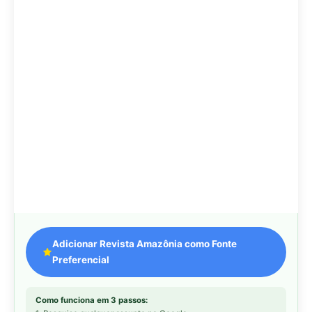
Adicionar Revista Amazônia como Fonte
Preferencial
Como funciona em 3 passos:
1. Pesquise qualquer assunto no Google
2. Toque no ⭐ ao lado de
"Principais Notícias"
3. Busque
Revista Amazônia
e marque a caixa — pronto!
MAIS LIDAS DA SEMANA
Peixe-lua emerge horizontalmente na
1
superfície oceânica para permitir que
aves marinhas removam ectoparasitas
acumulados em sua pele
Seriema utiliza pernas longas e
2
arremessa serpentes contra rochas
para subjugar presas peçonhentas nos