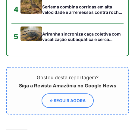
⭐ SEGUIR AGORA
Relacionado
A Caatinga e o futuro solar
Brasil já Perdeu 41% dos
do Brasil
82,6 Milhões de Hectares
da Caatinga