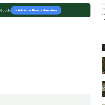
pa
s
 Google
⭐ Adicionar Revista Amazônia
p
n