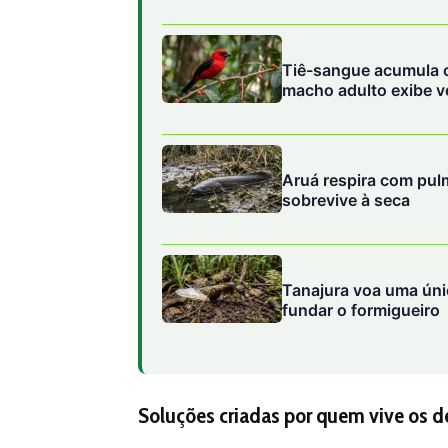
Tiê-sangue acumula c
macho adulto exibe v
Aruá respira com pulm
sobrevive à seca
Tanajura voa uma únic
fundar o formigueiro
Soluções criadas por quem vive os d