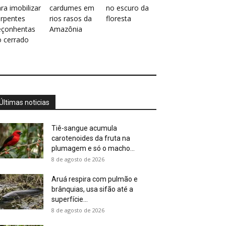
ra imobilizar
cardumes em
no escuro da
erpentes
rios rasos da
floresta
eçonhentas
Amazônia
o cerrado
Últimas noticias
Tiê-sangue acumula
carotenoides da fruta na
plumagem e só o macho...
8 de agosto de 2026
Aruá respira com pulmão e
brânquias, usa sifão até a
superfície...
8 de agosto de 2026