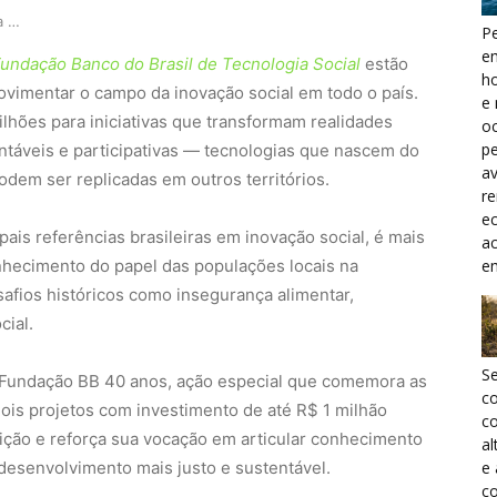
Prêmio Fundação BB celebra 40 anos impulsionand…
Pe
e
undação Banco do Brasil de Tecnologia Social
estão
h
vimentar o campo da inovação social em todo o país.
e 
milhões para iniciativas que transformam realidades
oc
pe
entáveis e participativas — tecnologias que nascem do
a
dem ser replicadas em outros territórios.
r
ec
ais referências brasileiras em inovação social, é mais
a
e
nhecimento do papel das populações locais na
afios históricos como insegurança alimentar,
cial.
S
 Fundação BB 40 anos, ação especial que comemora as
c
ois projetos com investimento de até R$ 1 milhão
co
uição e reforça sua vocação em articular conhecimento
al
e
desenvolvimento mais justo e sustentável.
co