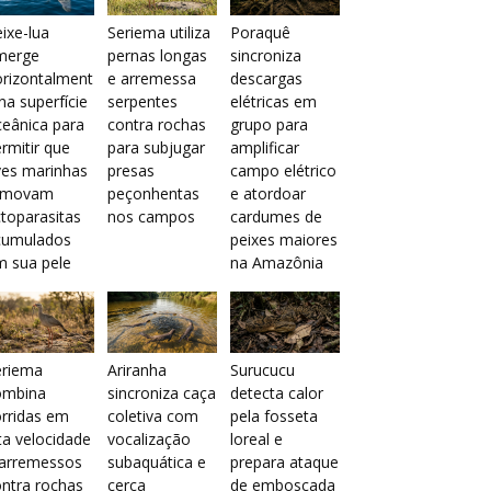
ixe-lua
Seriema utiliza
Poraquê
merge
pernas longas
sincroniza
orizontalment
e arremessa
descargas
na superfície
serpentes
elétricas em
eânica para
contra rochas
grupo para
rmitir que
para subjugar
amplificar
ves marinhas
presas
campo elétrico
emovam
peçonhentas
e atordoar
toparasitas
nos campos
cardumes de
cumulados
peixes maiores
m sua pele
na Amazônia
eriema
Ariranha
Surucucu
ombina
sincroniza caça
detecta calor
rridas em
coletiva com
pela fosseta
ta velocidade
vocalização
loreal e
 arremessos
subaquática e
prepara ataque
ntra rochas
cerca
de emboscada