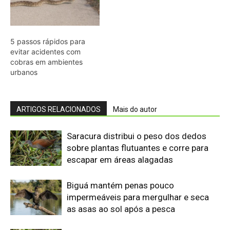
Biguá mantém penas pouco
impermeáveis para mergulhar e seca
as asas ao sol após a pesca
Osso hioide do pica-pau contorna o
crânio e amortece impactos repetidos
durante a batida no tronco
Papagaio come argila em barreiro
coletivo para ajudar a neutralizar
compostos tóxicos de sementes na
floresta
Martim-pescador ajusta dois focos na
retina para corrigir a refração e acertar
peixes no mergulho
Bico do tucano-toco atua como