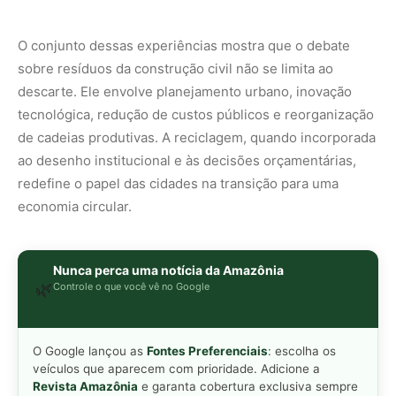
O Google lançou as
Fontes Preferenciais
: escolha os
veículos que aparecem com prioridade. Adicione a
Revista Amazônia
e garanta cobertura exclusiva sempre
em destaque.
Adicionar Revista Amazônia como Fonte
Preferencial
Como funciona em 3 passos:
1. Pesquise qualquer assunto no Google
2. Toque no ⭐ ao lado de
"Principais Notícias"
3. Busque
Revista Amazônia
e marque a caixa — pronto!
MAIS LIDAS DA SEMANA