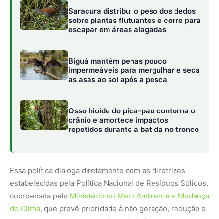
Essa política dialoga diretamente com as diretrizes
estabelecidas pela Política Nacional de Resíduos Sólidos,
coordenada pelo
Ministério do Meio Ambiente e Mudança
do Clima
, que prevê prioridade à não geração, redução e
reaproveitamento antes da disposição final. A reciclagem,
nesse contexto, deixa de ser alternativa periférica e
passa a compor o planejamento urbano.
Jundiaí e o modelo de rastreabilidade total
Enquanto São Paulo opera na escala metropolitana,
Jundiaí consolidou um modelo de gestão integral. Desde
2013, o município afirma reciclar 100% do resíduo de
construção civil gerado localmente, cerca de 15 mil
toneladas por mês. O diferencial está na centralização e
no controle digital.