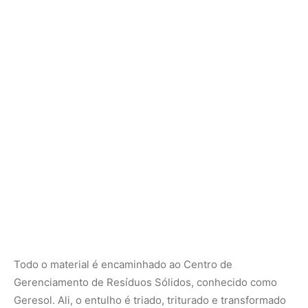
Todo o material é encaminhado ao Centro de
Gerenciamento de Resíduos Sólidos, conhecido como
Geresol. Ali, o entulho é triado, triturado e transformado
em seis subprodutos: areia reciclada, pedrisco, bica
corrida, pó de pedra, pedra 1 e pedra 3. Esses materiais
abastecem obras públicas, como cobertura de estradas
não pavimentadas e produção de concreto.
O sistema utiliza georreferenciamento para acompanhar
o trajeto das caçambas desde a origem até o descarte
final. A digitalização permite fiscalização eficiente e
reduz descarte irregular. O resultado também aparece
nos números: a profissionalização do processo reduziu o
custo operacional anual do programa de resíduos de
aproximadamente 20 milhões para 11,8 milhões de reais.