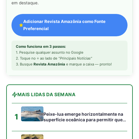
Peixe-lua emerge horizontalmente na
1
superfície oceânica para permitir que
aves marinhas removam ectoparasitas
acumulados em sua pele
Seriema utiliza pernas longas e
2
arremessa serpentes contra rochas
para subjugar presas peçonhentas nos
campos
Poraquê sincroniza descargas
3
elétricas em grupo para amplificar
campo elétrico e atordoar cardumes de
peixes maiores na Amazônia
Ariranha sincroniza caça coletiva com
4
vocalização subaquática e cerca
cardumes em rios rasos da Amazônia
Seriema combina corridas em alta
5
velocidade e arremessos contra rochas
para imobilizar serpentes peçonhentas