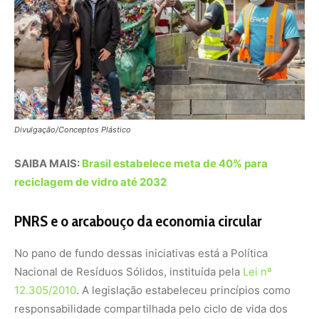
No pano de fundo dessas iniciativas está a Política
Nacional de Resíduos Sólidos, instituída pela
Lei nº
12.305/2010
. A legislação estabeleceu princípios como
responsabilidade compartilhada pelo ciclo de vida dos
produtos e reconhecimento do resíduo como bem
econômico.
Um dos instrumentos centrais é a logística reversa, que
obriga fabricantes e importadores a estruturarem
sistemas de retorno para embalagens e produtos pós-
consumo. Outro mecanismo recente é o mercado de
créditos de reciclagem, regulamentado pelo
Decreto nº
11.044/2022
, que permite às empresas comprovar a
destinação ambientalmente adequada de volumes
equivalentes às embalagens colocadas no mercado.
A política também prevê a inclusão social de catadores e