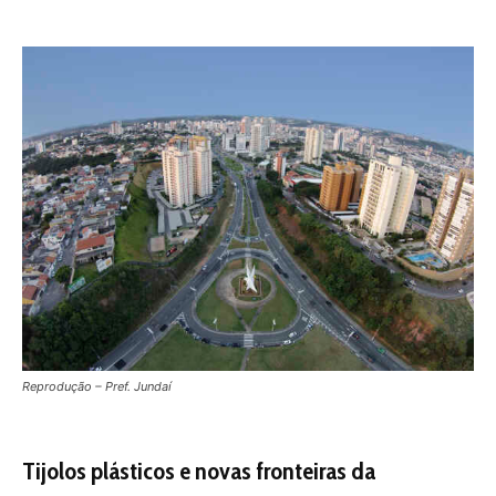
Reprodução – Pref. Jundaí
Tijolos plásticos e novas fronteiras da
construção
A reciclagem também avança para além do
reaproveitamento mineral. Iniciativas que utilizam
plástico 100% reciclado na produção de blocos
modulares vêm sendo avaliadas para programas de
habitação popular. A proposta combina economia circular
e inovação construtiva.
Os blocos são montados por encaixe, em sistema
semelhante a peças modulares, o que reduz
drasticamente o tempo de obra. Uma unidade
habitacional pode ser erguida em menos de duas