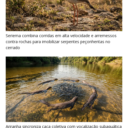
Ariranha sincroniza caça coletiva com vocalização subaquática
e cerca cardumes em rios rasos da Amazônia
Surucucu detecta calor pela fosseta loreal e prepara ataque de
emboscada no escuro da floresta