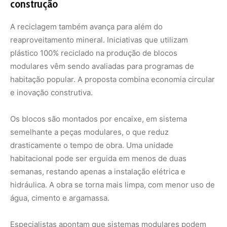
semanas, restando apenas a instalação elétrica e
hidráulica. A obra se torna mais limpa, com menor uso de
água, cimento e argamassa.
Especialistas apontam que sistemas modulares podem
gerar economia de 20% a 35% no custo total da
construção, sobretudo pela redução de desperdícios e
ganho de escala industrial. Além disso, o uso de resíduos
plásticos fortalece cadeias de coleta seletiva e cria
oportunidades de renda para cooperativas de catadores.
Ainda assim, a adoção em larga escala depende de
avaliações técnicas rigorosas quanto a desempenho
térmico, acústico e resistência ao fogo. A incorporação
desses sistemas em programas habitacionais exige
compatibilidade com normas técnicas e padrões de
segurança.