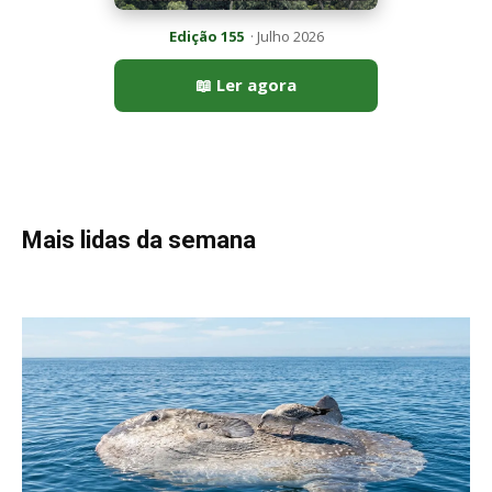
Peixe-lua emerge horizontalmente na superfície oceânica para
permitir que aves marinhas removam ectoparasitas
acumulados em sua pele