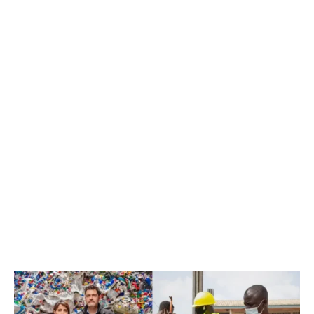
Divulgação/Conceptos Plástico
SAIBA MAIS:
Brasil estabelece meta de 40% para
reciclagem de vidro até 2032
PNRS e o arcabouço da economia circular