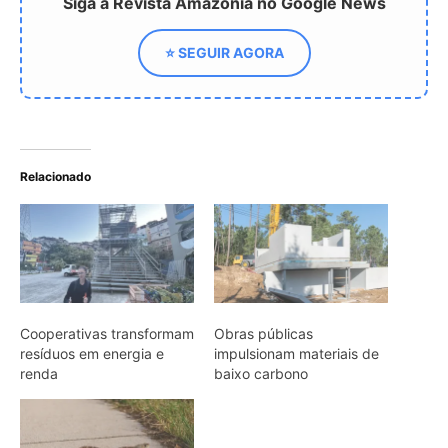
Cooperativas transformam
Obras públicas
resíduos em energia e
impulsionam materiais de
renda
baixo carbono
5 passos rápidos para
evitar acidentes com
cobras em ambientes
urbanos
ARTIGOS RELACIONADOS
Mais do autor
Saracura distribui o peso dos dedos
sobre plantas flutuantes e corre para
escapar em áreas alagadas