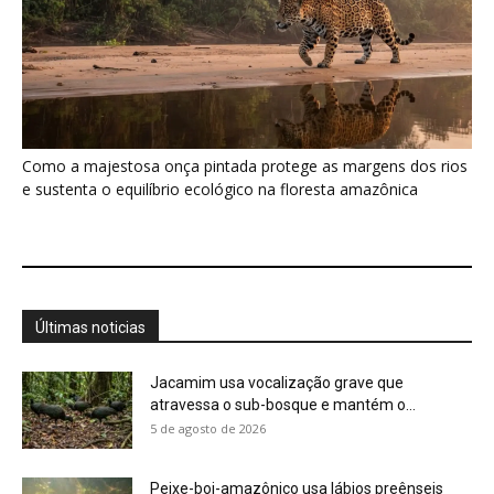
Jacamim usa vocalização grave que
atravessa o sub-bosque e mantém o...
5 de agosto de 2026
Peixe-boi-amazônico usa lábios preênseis
para arrancar plantas e troca dentes durante...
5 de agosto de 2026
A Amazônia protege animais, mas também
sustenta uma fonte de alimento...
4 de agosto de 2026
Você pode olhar para uma floresta e não
perceber que ela...
4 de agosto de 2026
Eu aprendi que uma planta pode ter um
calendário, um limite...
4 de agosto de 2026