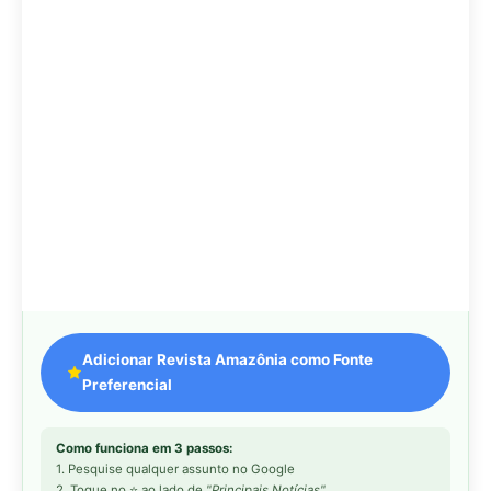
Adicionar Revista Amazônia como Fonte
Preferencial
Como funciona em 3 passos:
1. Pesquise qualquer assunto no Google
2. Toque no ⭐ ao lado de
"Principais Notícias"
3. Busque
Revista Amazônia
e marque a caixa — pronto!
MAIS LIDAS DA SEMANA
Peixe-lua emerge horizontalmente na
1
superfície oceânica para permitir que
aves marinhas removam ectoparasitas
acumulados em sua pele
Seriema utiliza pernas longas e
2
arremessa serpentes contra rochas
para subjugar presas peçonhentas nos
campos