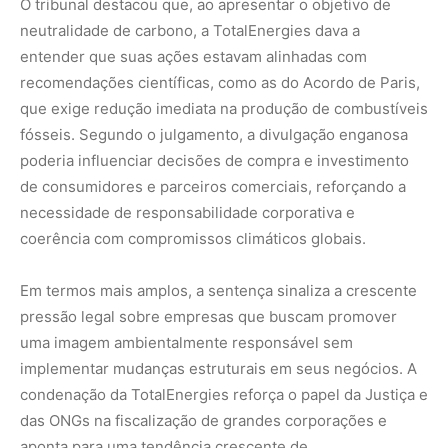
uma imagem ambientalmente responsável sem
implementar mudanças estruturais em seus negócios. A
condenação da TotalEnergies reforça o papel da Justiça e
das ONGs na fiscalização de grandes corporações e
aponta para uma tendência crescente de
responsabilização judicial por greenwashing.
Nunca perca uma notícia da Amazônia
🌿
Controle o que você vê no Google
O Google lançou as
Fontes Preferenciais
: escolha os
veículos que aparecem com prioridade. Adicione a
Revista Amazônia
e garanta cobertura exclusiva sempre
em destaque.