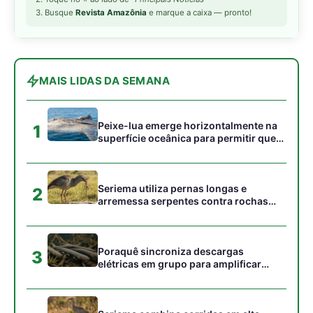
Poraquê sincroniza descargas
3
elétricas em grupo para amplificar
campo elétrico e atordoar cardumes de
peixes maiores na Amazônia
Seriema combina corridas em alta
4
velocidade e arremessos contra rochas
para imobilizar serpentes peçonhentas
no cerrado
Ariranha sincroniza caça coletiva com
5
vocalização subaquática e cerca
cardumes em rios rasos da Amazônia
Gostou desta reportagem?
Siga a Revista Amazônia no Google News
⭐ SEGUIR AGORA