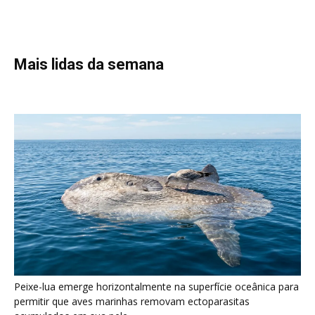
Peixe-lua emerge horizontalmente na superfície oceânica para
permitir que aves marinhas removam ectoparasitas
acumulados em sua pele
Seriema utiliza pernas longas e arremessa serpentes contra
rochas para subjugar presas peçonhentas nos campos