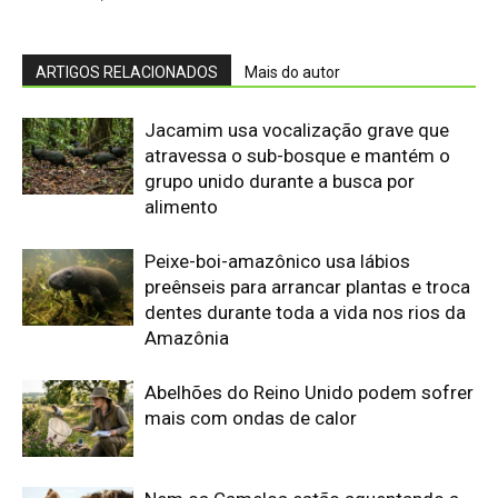
Abelhões do Reino Unido podem sofrer
mais com ondas de calor
Nem os Camelos estão aguentando a
temperatura, calor extremo mata oito
filhotes em apenas um mês
Reservas da Biosfera Freiam
Desmatamento na Amazônia
Ocidental: Estudo
Amazonia Unida: OTCA e RADA tecem
futuro hídrico na maior bacia do mundo