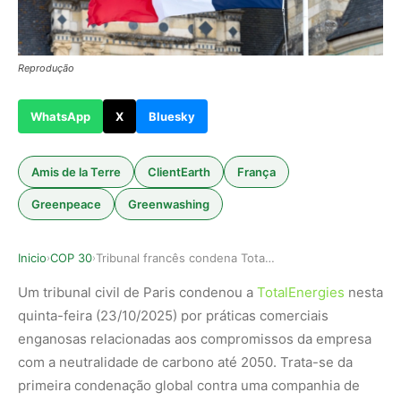
Reprodução
WhatsApp
X
Bluesky
Amis de la Terre
ClientEarth
França
Greenpeace
Greenwashing
Inicio
COP 30
Tribunal francês condena TotalEnergies por gree…
›
›
Um tribunal civil de Paris condenou a
TotalEnergies
nesta
quinta-feira (23/10/2025) por práticas comerciais
enganosas relacionadas aos compromissos da empresa
com a neutralidade de carbono até 2050. Trata-se da
primeira condenação global contra uma companhia de