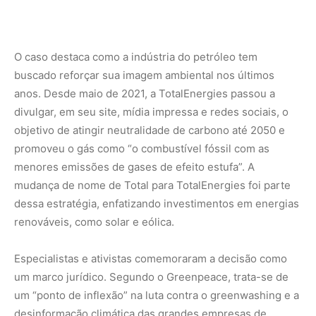
Especialistas e ativistas comemoraram a decisão como
um marco jurídico. Segundo o Greenpeace, trata-se de
um “ponto de inflexão” na luta contra o greenwashing e a
desinformação climática das grandes empresas de
petróleo. Johnny White, jurista da ClientEarth, destacou
que a sentença francesa deve servir de referência para
processos similares em outros países, mesmo diante de
casos absolvidos, como o da espanhola Repsol, que
enfrentou acusações semelhantes sem condenação.
A decisão ocorre a poucas semanas da
COP30
no Brasil,
evento que reúne líderes globais para discutir mudanças
climáticas e políticas ambientais. Para as ONGs, o
veredito envia um sinal claro à indústria de combustíveis
fósseis sobre a necessidade de transparência e
compromisso real com metas climáticas, abrindo caminho