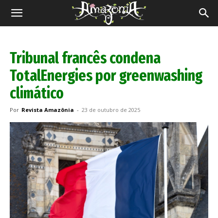
Revista
Amazônia
Tribunal francês condena
TotalEnergies por greenwashing
climático
Por
Revista Amazônia
-
23 de outubro de 2025