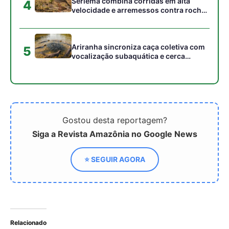
Relacionado
Tribunal de Paris condena
Da neutralidade do Catar
TotalEnergies por
ao ‘sportswashing’: o
descumprimento de
alerta climático da Copa
obrigações de vigilância
2026
climática