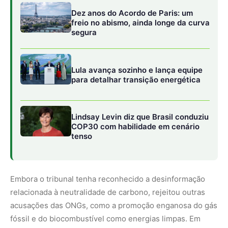
Embora o tribunal tenha reconhecido a desinformação
relacionada à neutralidade de carbono, rejeitou outras
acusações das ONGs, como a promoção enganosa do gás
fóssil e do biocombustível como energias limpas. Em
comunicado, a TotalEnergies afirmou que “toma nota” da
decisão, ressaltando que a maior parte das demandas foi
rejeitada, mas não informou se pretende recorrer.