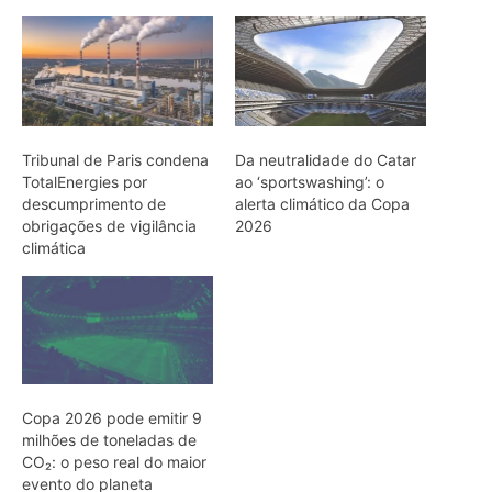
Copa 2026 pode emitir 9
milhões de toneladas de
CO₂: o peso real do maior
evento do planeta
ARTIGOS RELACIONADOS
Mais do autor
Jacamim usa vocalização grave que
atravessa o sub-bosque e mantém o
grupo unido durante a busca por
alimento
Peixe-boi-amazônico usa lábios
preênseis para arrancar plantas e troca
dentes durante toda a vida nos rios da
Amazônia