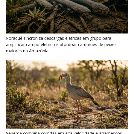
Seriema combina corridas em alta velocidade e arremessos
contra rochas para imobilizar serpentes peçonhentas no
cerrado
Serpente escavadora brasileira Tametara mirim reescreve a
evolução dos répteis