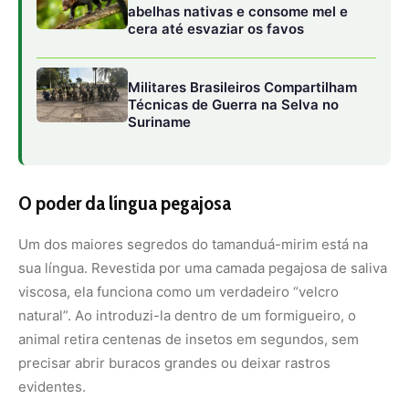
natural”. Ao introduzi-la dentro de um formigueiro, o
animal retira centenas de insetos em segundos, sem
precisar abrir buracos grandes ou deixar rastros
evidentes.
Esse detalhe explica por que ele raramente é notado
pelos predadores durante a caça: enquanto outros
animais fazem barulho escavando, o tamanduá age com
sutileza e rapidez.