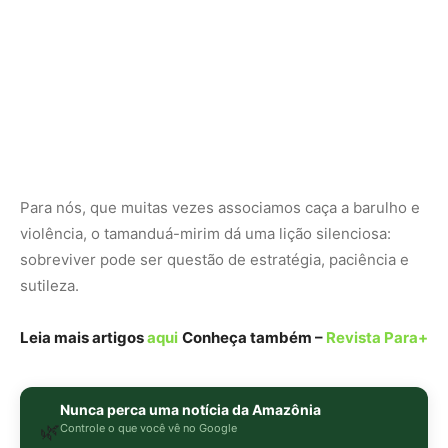
Leia mais artigos
aqui
Conheça também –
Revista Para+
Nunca perca uma notícia da Amazônia
🌿
Controle o que você vê no Google
O Google lançou as
Fontes Preferenciais
: escolha os
veículos que aparecem com prioridade. Adicione a
Revista Amazônia
e garanta cobertura exclusiva sempre
em destaque.