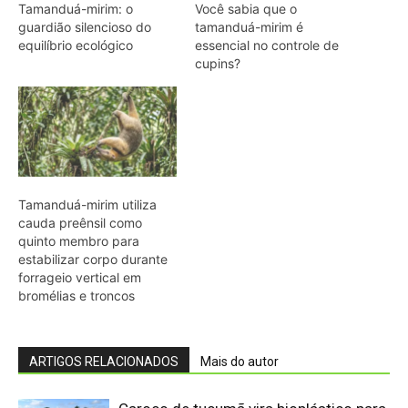
ARTIGOS RELACIONADOS
Mais do autor
Caroço de tucumã vira bioplástico para
construção civil na Amazônia
Como a irara busca colmeias de
abelhas nativas e consome mel e cera
até esvaziar os favos
Militares Brasileiros Compartilham
Técnicas de Guerra na Selva no
Suriname
Eletrificação é a “maneira mais segura
de proteger cidadãos”, diz presidente