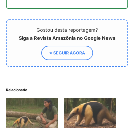
Tamanduá-mirim: o
Você sabia que o
guardião silencioso do
tamanduá-mirim é
equilíbrio ecológico
essencial no controle de
cupins?
Tamanduá-mirim utiliza
cauda preênsil como
quinto membro para
estabilizar corpo durante
forrageio vertical em
bromélias e troncos