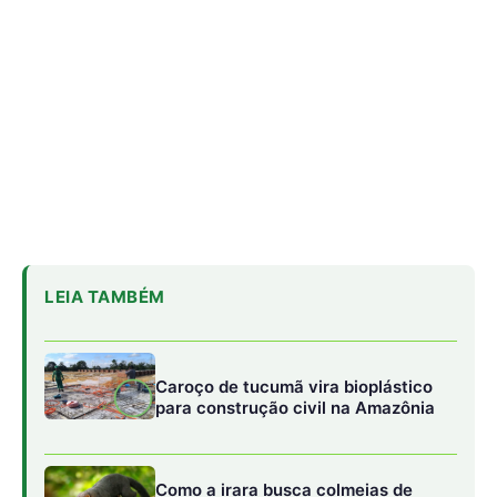
Caroço de tucumã vira bioplástico
para construção civil na Amazônia
Como a irara busca colmeias de
abelhas nativas e consome mel e
cera até esvaziar os favos
Militares Brasileiros Compartilham
Técnicas de Guerra na Selva no
Suriname
O poder da língua pegajosa
Um dos maiores segredos do tamanduá-mirim está na
sua língua. Revestida por uma camada pegajosa de saliva
viscosa, ela funciona como um verdadeiro “velcro