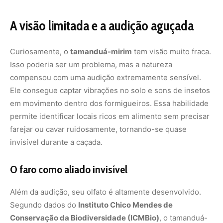
O faro como aliado invisível
Além da audição, seu olfato é altamente desenvolvido.
Segundo dados do
Instituto Chico Mendes de
Conservação da Biodiversidade (ICMBio)
, o tamanduá-
mirim consegue detectar formigueiros a dezenas de
metros de distância, mesmo que estejam enterrados.
Isso reduz o tempo de procura e faz com que ele gaste
menos energia, sempre atuando de forma eficiente e
discreta.
A defesa contra predadores sem
violência
Apesar de ser um animal pacífico, o tamanduá-mirim não
é indefeso. Quando acuado, pode se apoiar nas patas
traseiras e usar suas garras afiadas para afastar