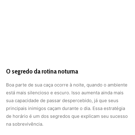
sua capacidade de passar despercebido, já que seus
principais inimigos caçam durante o dia. Essa estratégia
de horário é um dos segredos que explicam seu sucesso
na sobrevivência.
O papel ecológico e o alerta para
conservação
Mais do que um caçador curioso, o
tamanduá-mirim
desempenha um papel essencial no equilíbrio dos
ecossistemas. Ao controlar populações de formigas e
cupins, evita desequilíbrios que poderiam prejudicar
árvores e plantações.
Infelizmente, ele também sofre com atropelamentos e
perda de habitat. Dados do
Instituto Brasileiro do Meio
Ambiente e dos Recursos Naturais Renováveis (IBAMA)