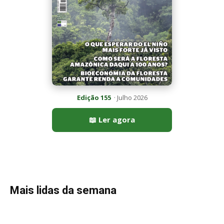
Mais lidas da semana
Peixe-lua emerge horizontalmente na superfície oceânica para
permitir que aves marinhas removam ectoparasitas
acumulados em sua pele