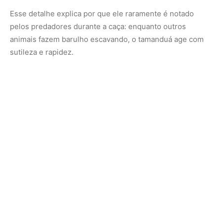
A camuflagem perfeita do corpo
Outro fator que faz do
tamanduá-mirim
um caçador
discreto é sua pelagem. De coloração amarelada com
manchas escuras que lembram um “colete”, ele se
mistura facilmente entre troncos, folhas secas e galhos