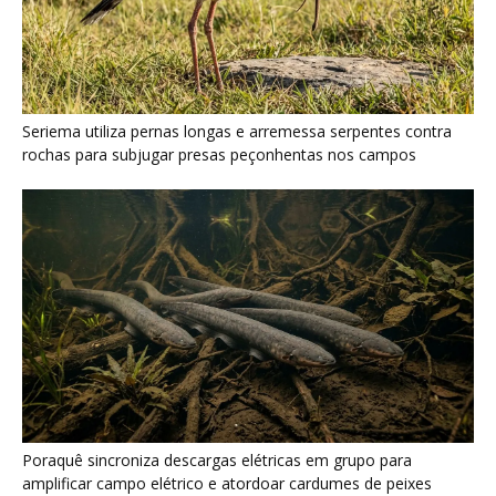
Poraquê sincroniza descargas elétricas em grupo para
amplificar campo elétrico e atordoar cardumes de peixes
maiores na Amazônia
Seriema combina corridas em alta velocidade e arremessos
contra rochas para imobilizar serpentes peçonhentas no