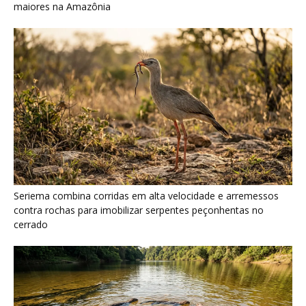
cerrado
Ariranha sincroniza caça coletiva com vocalização subaquática
e cerca cardumes em rios rasos da Amazônia