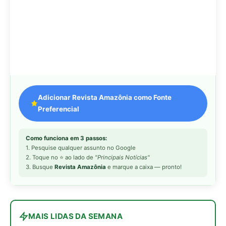
3. Busque
Revista Amazônia
e marque a caixa — pronto!
MAIS LIDAS DA SEMANA
Peixe-lua emerge horizontalmente na
1
superfície oceânica para permitir que
aves marinhas removam ectoparasitas
acumulados em sua pele
Seriema utiliza pernas longas e
2
arremessa serpentes contra rochas
para subjugar presas peçonhentas nos
campos
Poraquê sincroniza descargas
3
elétricas em grupo para amplificar
campo elétrico e atordoar cardumes de
peixes maiores na Amazônia
Ariranha sincroniza caça coletiva com
4