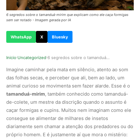
6 segredos sobre o tamanduá-mirim que explicam como ele caça formigas
sem ser notado - Imagem gerada por IA
WhatsApp
X
Bluesky
Inicio
Uncategorized
6 segredos sobre o tamanduá-mirim que explicam …
›
›
Imagine caminhar pela mata em silêncio, atento ao som
das folhas secas, e perceber que ali, bem ao lado, um
animal curioso se movimenta sem fazer alarde. Esse é o
tamanduá-mirim
, também conhecido como tamanduá-
de-colete, um mestre da discrição quando o assunto é
caçar formigas e cupins. Muitos nem imaginam como ele
consegue se alimentar de milhares de insetos
diariamente sem chamar a atenção dos predadores ou do
próprio homem. E é justamente aí que mora o mistério: