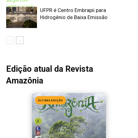
Edição 155
· Julho 2026
📖 Ler agora