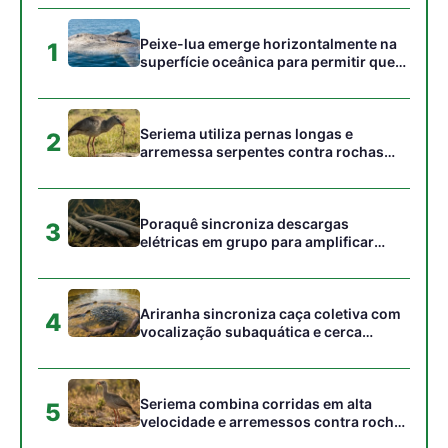
vocalização subaquática e cerca
cardumes em rios rasos da Amazônia
Seriema combina corridas em alta
5
velocidade e arremessos contra rochas
para imobilizar serpentes peçonhentas
no cerrado
Gostou desta reportagem?
Siga a Revista Amazônia no Google News
⭐ SEGUIR AGORA
Relacionado