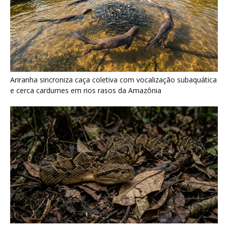
Surucucu detecta calor pela fosseta loreal e prepara ataque de
emboscada no escuro da floresta
Últimas noticias
Peixe-lua em Ilhabela: por que é conhecido
como o peixe...
7 de agosto de 2026
Tovaca-de-baturité: nova ave do Ceará mais
anda que voa