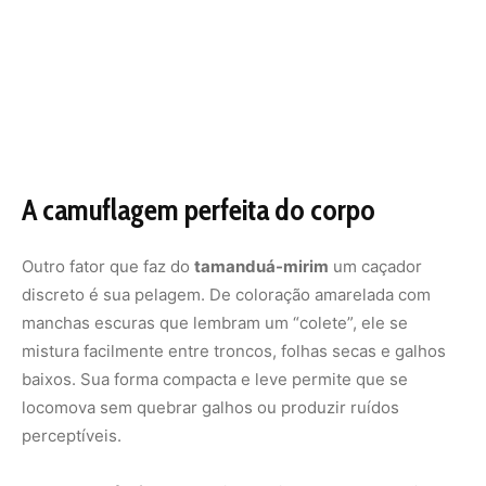
baixos. Sua forma compacta e leve permite que se
locomova sem quebrar galhos ou produzir ruídos
perceptíveis.
Na
Mata Atlântica
, onde ainda existe uma população
significativa, estudos da
Universidade Federal de Viçosa
mostraram que a camuflagem do tamanduá reduz em até
60% as chances de ser avistado por predadores como
onças e gaviões-reais.
Movimentos calculados e silenciosos
Diferente do tamanduá-bandeira, que tem porte maior e
deixa rastros visíveis, o tamanduá-mirim mede cerca de
1,2 metro e pesa no máximo 5 quilos. Essa leveza faz com
que caminhe devagar, apoiando as patas de forma
cuidadosa. É como se cada passo fosse pensado para