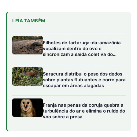
Franja nas penas da coruja quebra a
turbulência do ar e elimina o ruído do
voo sobre a presa
“Essas embalagens valorizam os recursos da Amazônia e
ainda promovem impactos sociais positivos”, afirma Erika
Cezarini, fundadora da Dooka.
Investimento em bioeconomia: da Zona Franca
para a floresta
O projeto recebeu R$ 1,4 milhão em investimentos por
meio do Programa Prioritário de Bioeconomia (PPBio),
gerido pela Suframa. A iniciativa conta com apoio da
indústria OX Bike, que aplicou parte de sua obrigação de