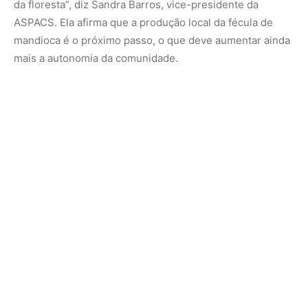
Nunca perca uma notícia da Amazônia
🌿
Controle o que você vê no Google
O Google lançou as
Fontes Preferenciais
: escolha os
veículos que aparecem com prioridade. Adicione a
Revista Amazônia
e garanta cobertura exclusiva sempre