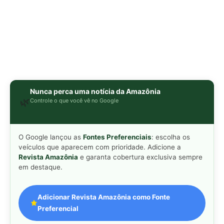
em destaque.
Adicionar Revista Amazônia como Fonte
Preferencial
Como funciona em 3 passos:
1. Pesquise qualquer assunto no Google
2. Toque no ⭐ ao lado de
"Principais Notícias"
3. Busque
Revista Amazônia
e marque a caixa — pronto!
MAIS LIDAS DA SEMANA
Peixe-lua emerge horizontalmente na
1
superfície oceânica para permitir que
aves marinhas removam ectoparasitas
acumulados em sua pele