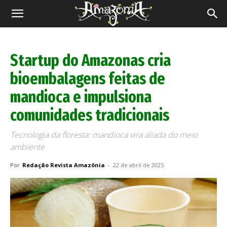
Revista
Amazônia
Startup do Amazonas cria
bioembalagens feitas de
mandioca e impulsiona
comunidades tradicionais
Tecnologia da floresta: mandioca vira aliada do meio
ambiente
Por
Redação Revista Amazônia
-
22 de abril de 2025