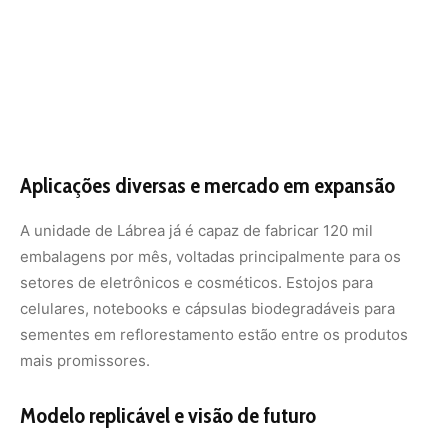
sementes em reflorestamento estão entre os produtos
mais promissores.
Modelo replicável e visão de futuro
O modelo de negócios da Dooka prevê licenciamento
social da tecnologia, com uso de equipamentos
modulares que podem ser replicados em diferentes
territórios. Até 2030, a startup quer implementar o
projeto em nove novas localidades, incluindo
comunidades do Tocantins, Maranhão e Pará.
Além da mandioca, há estudos para incorporar resíduos
do agroextrativismo amazônico, como castanha, açaí e
óleos vegetais, na produção de utensílios ecológicos.
Renda e orgulho para as comunidades