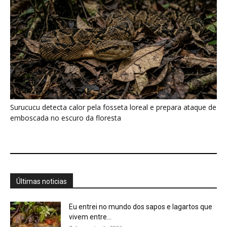
Últimas noticias
Eu entrei no mundo dos sapos e lagartos que
vivem entre...
7 de agosto de 2026
A Amazônia não entra em colapso com a
seca, mas muda...
7 de agosto de 2026
Conhecer uma planta é muito mais do que
saber seu nome,...
7 de agosto de 2026
Minerais críticos ganham Investor Day na
EXPOSIBRAM 2026
7 de agosto de 2026