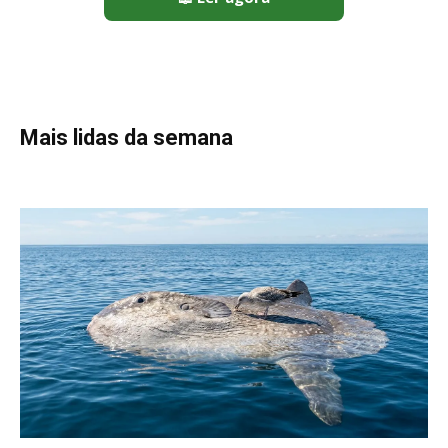
Peixe-lua emerge horizontalmente na superfície oceânica para
permitir que aves marinhas removam ectoparasitas
acumulados em sua pele
Seriema utiliza pernas longas e arremessa serpentes contra