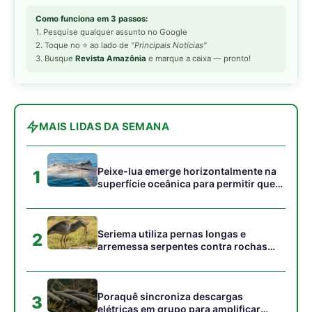
Seriema utiliza pernas longas e
2
arremessa serpentes contra rochas
para subjugar presas peçonhentas nos
campos
Poraquê sincroniza descargas
3
elétricas em grupo para amplificar
campo elétrico e atordoar cardumes de
peixes maiores na Amazônia
Ariranha sincroniza caça coletiva com
4
vocalização subaquática e cerca
cardumes em rios rasos da Amazônia
Surucucu detecta calor pela fosseta
5
loreal e prepara ataque de emboscada
no escuro da floresta
Gostou desta reportagem?