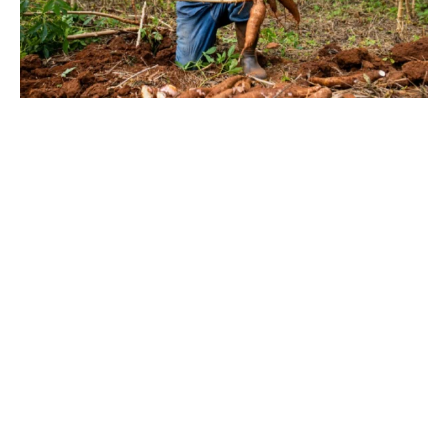
Aplicações diversas e mercado em expansão
A unidade de Lábrea já é capaz de fabricar 120 mil
embalagens por mês, voltadas principalmente para os
setores de eletrônicos e cosméticos. Estojos para
celulares, notebooks e cápsulas biodegradáveis para