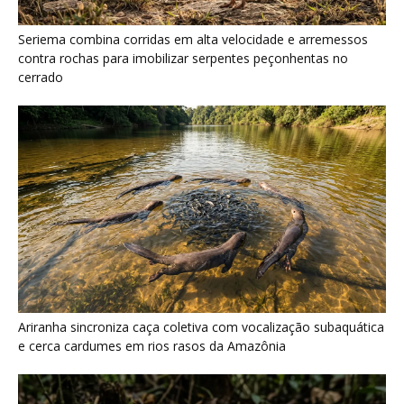
Ariranha sincroniza caça coletiva com vocalização subaquática
e cerca cardumes em rios rasos da Amazônia
Surucucu detecta calor pela fosseta loreal e prepara ataque de
emboscada no escuro da floresta