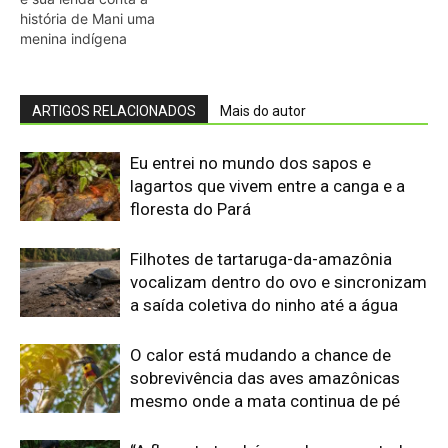
O calor está mudando a chance de
sobrevivência das aves amazônicas
mesmo onde a mata continua de pé
“A floresta também pode ser contada
por quem caça”: o estudo que
transformou conhecimento local em
mapa da fauna
O que os pequenos mamíferos revelam
quando a floresta vira uma ilha cercada
por pasto
Eu acompanhei o relógio de um
pequeno primata amazônico e descobri
que o ambiente também marca seu
comportamento