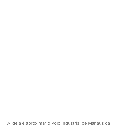
“A ideia é aproximar o Polo Industrial de Manaus da
floresta, incentivando cadeias produtivas sustentáveis”,
explica Paulo Simonetti, gerente de inovação do Idesam.
Qualificação e impacto social direto
Além da estrutura física, o projeto inclui a capacitação
técnica de 11 moradores locais, garantindo emprego
qualificado e geração de renda para a comunidade. A
meta é viabilizar a produção em escala piloto com alta
qualidade, respeitando critérios ambientais e industriais.