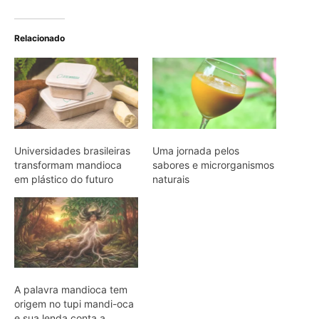
A palavra mandioca tem
origem no tupi mandi-oca
e sua lenda conta a
história de Mani uma
menina indígena
ARTIGOS RELACIONADOS
Mais do autor
Eu entrei no mundo dos sapos e
lagartos que vivem entre a canga e a
floresta do Pará
Filhotes de tartaruga-da-amazônia
vocalizam dentro do ovo e sincronizam
a saída coletiva do ninho até a água