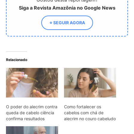
O poder do alecrim contra
Como fortalecer os
queda de cabelo ciência
cabelos com chá de
confirma resultados
alecrim no couro cabeludo
Por que ficamos com
cabelos brancos ao longo
do tempo e como evitar
ARTIGOS RELACIONADOS
Mais do autor
Peixe cachorro utiliza presas inferiores
de quinze centímetros para perfurar e
segurar presas em águas da Amazônia