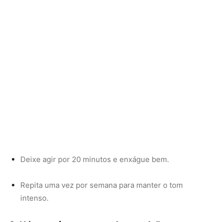
Repita uma vez por semana para manter o tom
intenso.
3. Máscara de cacau e azeite: nutrição e
pigmentação
O cacau em pó puro tem pigmentos naturais que
acentuam os tons escuros. Quando combinado com
azeite de oliva, oferece nutrição profunda e revitalização.
Ingredientes: