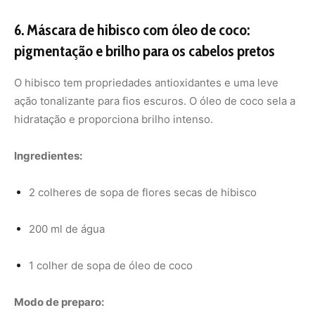
1 colher de sopa de óleo de coco
Modo de preparo:
Ferva as flores de hibisco na água e deixe descansar
por 15 minutos.
Coe, espere esfriar e misture com o óleo de coco.
Aplique nos cabelos, massageando do comprimento
às pontas.
Deixe agir por 30 minutos e lave normalmente.
Dicas extras para manter a cor dos