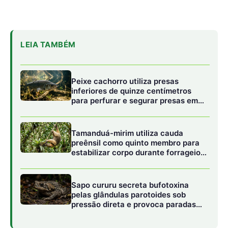
Sapo cururu secreta bufotoxina
pelas glândulas parotoides sob
pressão direta e provoca paradas
cardíacas graves em cães
domésticos
Como fazer:
Ferva 2 colheres de sopa de sálvia seca e 2 de alecrim
em 500 ml de água.