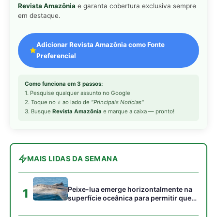
Peixe-lua emerge horizontalmente na
1
superfície oceânica para permitir que
aves marinhas removam ectoparasitas
acumulados em sua pele
Seriema utiliza pernas longas e
2
arremessa serpentes contra rochas
para subjugar presas peçonhentas nos
campos
Poraquê sincroniza descargas
3
elétricas em grupo para amplificar
campo elétrico e atordoar cardumes de
peixes maiores na Amazônia
Ariranha sincroniza caça coletiva com
4
vocalização subaquática e cerca
cardumes em rios rasos da Amazônia
Seriema combina corridas em alta
5
velocidade e arremessos contra rochas