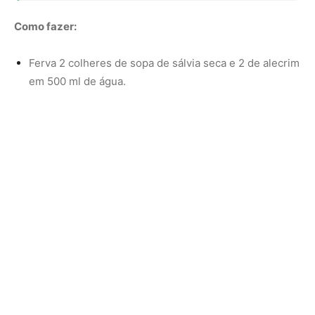
Espere esfriar e coe o líquido.
Após lavar os cabelos normalmente, aplique o chá nos
fios ainda úmidos.
Não enxágue. Use 2 a 3 vezes por semana.