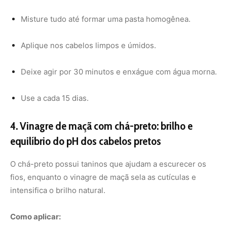
fios, enquanto o vinagre de maçã sela as cutículas e
intensifica o brilho natural.
Como aplicar:
Prepare 1 xícara de chá-preto bem forte e espere
esfriar.
Misture com 1 colher de sopa de vinagre de maçã.
Após lavar os cabelos, aplique a mistura como um
último enxágue.
Não precisa enxaguar novamente.
5. Babosa com carvão ativado: renovação da cor
e saúde capilar