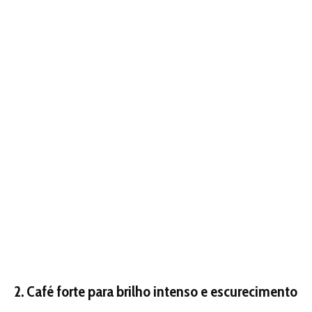
2. Café forte para brilho intenso e escurecimento
O café é um clássico entre os ingredientes que realçam o
tom escuro dos cabelos. Rico em antioxidantes, ele dá
brilho e acentua a cor preta com o uso contínuo.
Como usar:
Prepare uma xícara de café bem forte (sem açúcar).
Espere esfriar e aplique nos cabelos lavados e
úmidos.