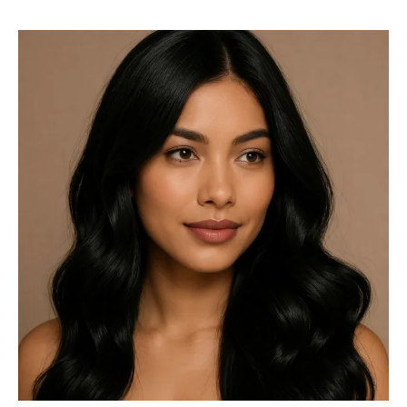
6. Máscara de hibisco com óleo de coco:
pigmentação e brilho para os cabelos pretos
O hibisco tem propriedades antioxidantes e uma leve
ação tonalizante para fios escuros. O óleo de coco sela a
hidratação e proporciona brilho intenso.
Ingredientes:
2 colheres de sopa de flores secas de hibisco
200 ml de água