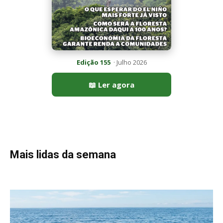
Peixe-lua emerge horizontalmente na superfície oceânica para
permitir que aves marinhas removam ectoparasitas
acumulados em sua pele