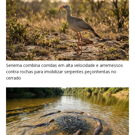
Ariranha sincroniza caça coletiva com vocalização subaquática
e cerca cardumes em rios rasos da Amazônia