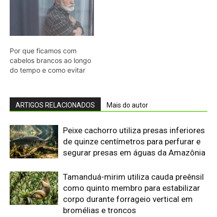
Tamanduá-mirim utiliza cauda preênsil
como quinto membro para estabilizar
corpo durante forrageio vertical em
bromélias e troncos
Sapo cururu secreta bufotoxina pelas
glândulas parotoides sob pressão
direta e provoca paradas cardíacas
graves em cães domésticos
Ariranha sincroniza caça coletiva com
vocalização subaquática e cerca
cardumes em rios rasos da Amazônia
Lagarto de folha usa contração
muscular autônoma para soltar a
cauda em movimento e enganar
predadores na floresta