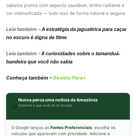
Nunca perca uma notícia da Amazônia
🌿
Controle o que você vê no Google
O Google lançou as
Fontes Preferenciais
: escolha os
veículos que aparecem com prioridade. Adicione a
Revista Amazônia
e garanta cobertura exclusiva sempre
em destaque.
Adicionar Revista Amazônia como Fonte
Preferencial
Como funciona em 3 passos:
1. Pesquise qualquer assunto no Google
2. Toque no ⭐ ao lado de
"Principais Notícias"
3. Busque
Revista Amazônia
e marque a caixa — pronto!
MAIS LIDAS DA SEMANA