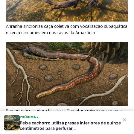
Serpente escavadora brasileira Tametara mirim reescreve a
evolução dos répteis
Últimas noticias
Nova espécie de rã é descoberta em florestas
do Acre
5 de agosto de 2026
Fertilizante inteligente da USP pode regenerar
solos degradados
5 de agosto de 2026
PRÓXIMA ▸
×
Peixe cachorro utiliza presas inferiores de quinze
centímetros para perfurar…
O que acontece com uma carcaça na