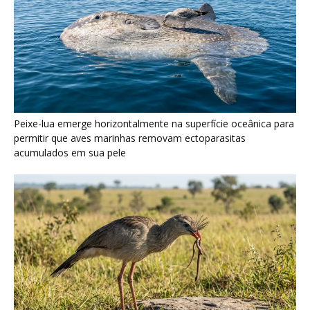
Seriema utiliza pernas longas e arremessa serpentes contra
rochas para subjugar presas peçonhentas nos campos