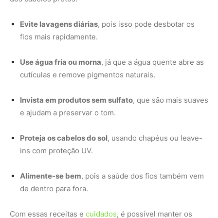
Alimente-se bem
, pois a saúde dos fios também vem
de dentro para fora.
Com essas receitas e
cuidados
, é possível manter os
cabelos pretos com aspecto saudável, brilho radiante e
cor intensificada — tudo isso de forma natural e segura.
Leia também –
A estratégia da jaguatirica para caçar
no escuro é digna de filme
Leia também –
8 curiosidades sobre o tamanduá-
bandeira que você não sabia
Conheça também –
Revista Para+