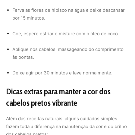
cabelos pretos vibrante
Além das receitas naturais, alguns cuidados simples
fazem toda a diferença na manutenção da cor e do brilho
dos cabelos pretos:
Evite lavagens diárias
, pois isso pode desbotar os
fios mais rapidamente.
Use água fria ou morna
, já que a água quente abre as
cutículas e remove pigmentos naturais.
Invista em produtos sem sulfato
, que são mais suaves
e ajudam a preservar o tom.
Proteja os cabelos do sol
, usando chapéus ou leave-
ins com proteção UV.