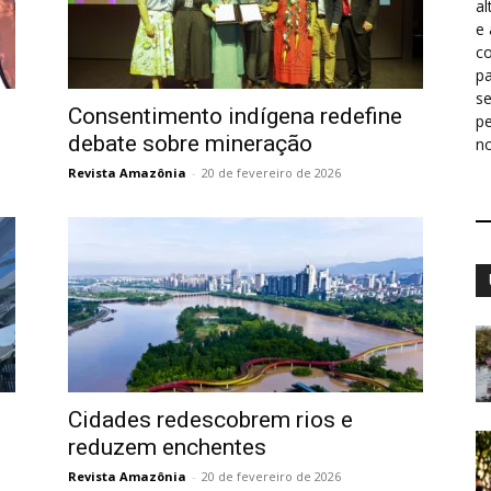
al
e
co
pa
s
Consentimento indígena redefine
p
debate sobre mineração
n
Revista Amazônia
-
20 de fevereiro de 2026
Cidades redescobrem rios e
reduzem enchentes
Revista Amazônia
-
20 de fevereiro de 2026