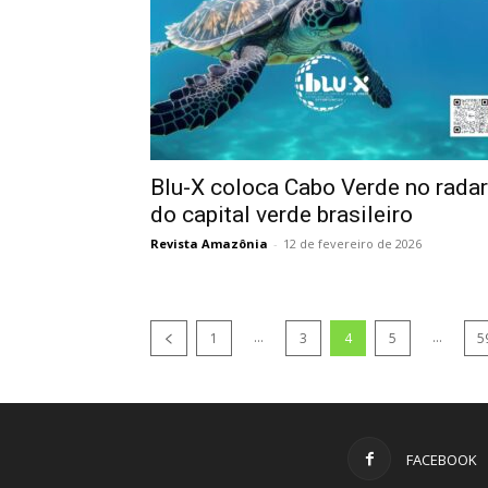
Blu-X coloca Cabo Verde no radar
do capital verde brasileiro
Revista Amazônia
-
12 de fevereiro de 2026
...
...
1
3
4
5
5
FACEBOOK