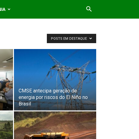
NIA
POSTS EM DESTAQUE
CMSE antecipa geração de
a
energia por riscos do El Niño no
Brasil