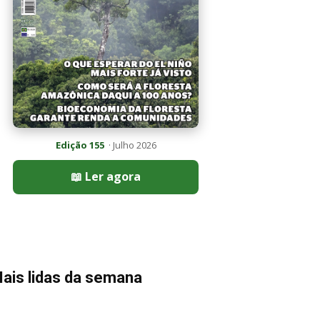
Edição 155
· Julho 2026
📖 Ler agora
ais lidas da semana