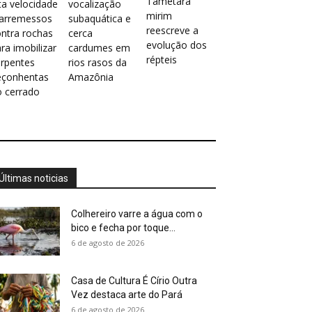
Tametara
ta velocidade
vocalização
mirim
 arremessos
subaquática e
reescreve a
ntra rochas
cerca
evolução dos
ra imobilizar
cardumes em
répteis
erpentes
rios rasos da
eçonhentas
Amazônia
o cerrado
Últimas noticias
Colhereiro varre a água com o
bico e fecha por toque...
6 de agosto de 2026
Casa de Cultura É Círio Outra
Vez destaca arte do Pará
6 de agosto de 2026