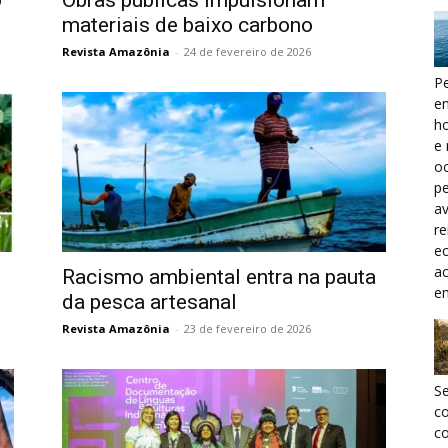
o
Obras públicas impulsionam
materiais de baixo carbono
Revista Amazônia
-
24 de fevereiro de 2026
Pe
e
h
e 
oc
pe
a
r
ec
a
Racismo ambiental entra na pauta
e
da pesca artesanal
Revista Amazônia
-
23 de fevereiro de 2026
S
c
co