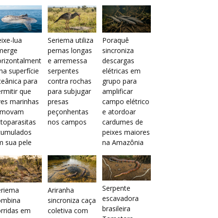
ixe-lua
Seriema utiliza
Poraquê
merge
pernas longas
sincroniza
orizontalment
e arremessa
descargas
na superfície
serpentes
elétricas em
eânica para
contra rochas
grupo para
rmitir que
para subjugar
amplificar
ves marinhas
presas
campo elétrico
emovam
peçonhentas
e atordoar
toparasitas
nos campos
cardumes de
cumulados
peixes maiores
m sua pele
na Amazônia
Serpente
eriema
Ariranha
escavadora
ombina
sincroniza caça
brasileira
rridas em
coletiva com