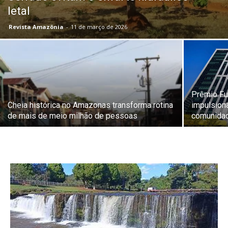
letal
Revista Amazônia
-
11 de março de 2026
Prêmio Fu
Cheia histórica no Amazonas transforma rotina
impulsion
de mais de meio milhão de pessoas
comunidad