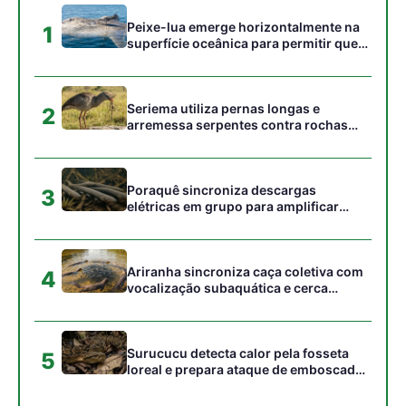
Peixe-lua emerge horizontalmente na
1
superfície oceânica para permitir que
aves marinhas removam ectoparasitas
acumulados em sua pele
Seriema utiliza pernas longas e
2
arremessa serpentes contra rochas
para subjugar presas peçonhentas nos
campos
Poraquê sincroniza descargas
3
elétricas em grupo para amplificar
campo elétrico e atordoar cardumes de
peixes maiores na Amazônia
Ariranha sincroniza caça coletiva com
4
vocalização subaquática e cerca
cardumes em rios rasos da Amazônia
Surucucu detecta calor pela fosseta
5
loreal e prepara ataque de emboscada
no escuro da floresta