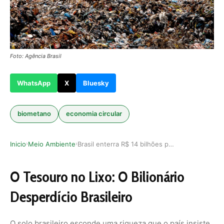
Foto: Agência Brasil
WhatsApp
X
Bluesky
biometano
economia circular
Inicio
Meio Ambiente
Brasil enterra R$ 14 bilhões por ano ao ignorar…
›
›
O Tesouro no Lixo: O Bilionário
Desperdício Brasileiro
O solo brasileiro esconde uma riqueza que o país insiste