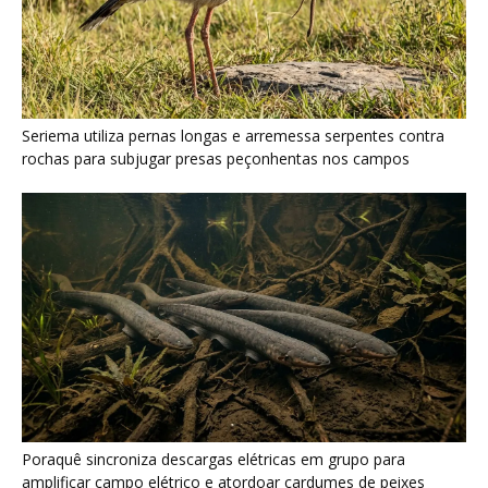
Poraquê sincroniza descargas elétricas em grupo para
amplificar campo elétrico e atordoar cardumes de peixes
maiores na Amazônia
Seriema combina corridas em alta velocidade e arremessos
contra rochas para imobilizar serpentes peçonhentas no