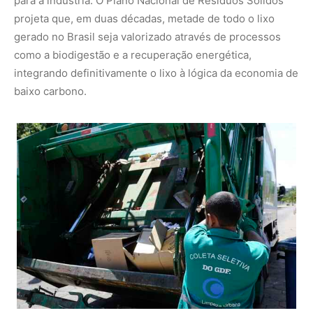
Foto: Marcos Oliveira/Agência Senado
O Resgate da Dignidade e o
Compromisso Industrial
No centro dessa engrenagem estão os catadores, figura
central que sofre as consequências diretas da
desvalorização dos recicláveis. Projetos como a Estação
Preço de Fábrica demonstram que é possível remunerar
com dignidade, chegando a pagar até seis vezes mais
que o mercado tradicional por materiais como o vidro. O
setor vidreiro, inclusive, vive um paradoxo: falta caco de