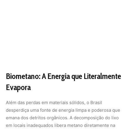
Além das perdas em materiais sólidos, o Brasil
desperdiça uma fonte de energia limpa e poderosa que
emana dos detritos orgânicos. A decomposição do lixo
em locais inadequados libera metano diretamente na
atmosfera, um gás com potencial de aquecimento global
muito superior ao gás carbônico. Se o país
redirecionasse os resíduos de cidades com mais de 320
mil habitantes para aterros equipados com plantas de
biometano, a produção diária poderia atingir 2,86 milhões
de metros cúbicos normais. Esse volume é cinco vezes
maior do que a capacidade autorizada atualmente no país
e seria suficiente para abastecer uma cidade de quase
meio milhão de pessoas.
A transformação desse passivo ambiental em biometano
é uma peça chave para a segurança energética e para o
cumprimento de metas climáticas. O setor trabalha com a