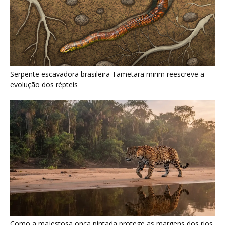
Como a majestosa onça pintada protege as margens dos rios
e sustenta o equilíbrio ecológico na floresta amazônica
Últimas noticias
Jacamim usa vocalização grave que
atravessa o sub-bosque e mantém o...
5 de agosto de 2026
Peixe-boi-amazônico usa lábios preênseis
para arrancar plantas e troca dentes durante...