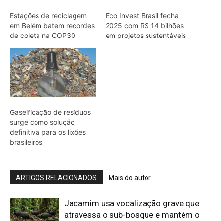
ARTIGOS RELACIONADOS
Mais do autor
Jacamim usa vocalização grave que
atravessa o sub-bosque e mantém o
grupo unido durante a busca por
alimento
Peixe-boi-amazônico usa lábios
preênseis para arrancar plantas e troca
dentes durante toda a vida nos rios da
Amazônia
Candiota busca R$ 20 milhões para
Polo Carboquímico
Abelhões do Reino Unido podem sofrer
mais com ondas de calor