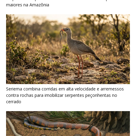
cerrado
Serpente escavadora brasileira Tametara mirim reescreve a
evolução dos répteis