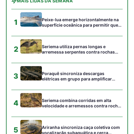
Seriema combina corridas em alta
4
velocidade e arremessos contra rochas
para imobilizar serpentes peçonhentas
no cerrado
Ariranha sincroniza caça coletiva com
5
vocalização subaquática e cerca
cardumes em rios rasos da Amazônia
Gostou desta reportagem?
Siga a Revista Amazônia no Google News
⭐ SEGUIR AGORA
Relacionado