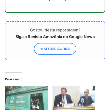
Estações de reciclagem
Eco Invest Brasil fecha
em Belém batem recordes
2025 com R$ 14 bilhões
de coleta na COP30
em projetos sustentáveis
Gaseificação de resíduos
surge como solução
definitiva para os lixões
brasileiros