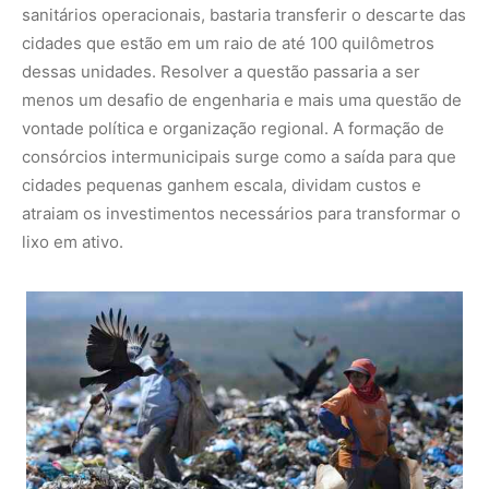
Edilson Rodrigues/Agência Senado
VEJA TAMBÉM:
A Megafauna revela que &#8220;A Era
do Gelo&#8221; poderia se passar no Brasil?