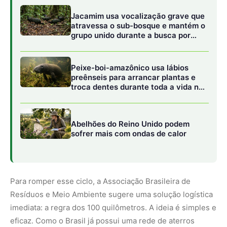
Para romper esse ciclo, a Associação Brasileira de
Resíduos e Meio Ambiente sugere uma solução logística
imediata: a regra dos 100 quilômetros. A ideia é simples e
eficaz. Como o Brasil já possui uma rede de aterros
sanitários operacionais, bastaria transferir o descarte das
cidades que estão em um raio de até 100 quilômetros
dessas unidades. Resolver a questão passaria a ser
menos um desafio de engenharia e mais uma questão de
vontade política e organização regional. A formação de
consórcios intermunicipais surge como a saída para que
cidades pequenas ganhem escala, dividam custos e
atraiam os investimentos necessários para transformar o
lixo em ativo.