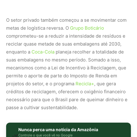
passe a cultivar sustentabilidade.
Nunca perca uma notícia da Amazônia
🌿
Controle o que você vê no Google
O Google lançou as
Fontes Preferenciais
: escolha os
veículos que aparecem com prioridade. Adicione a
Revista Amazônia
e garanta cobertura exclusiva sempre
em destaque.
Adicionar Revista Amazônia como Fonte
Preferencial
Como funciona em 3 passos:
1. Pesquise qualquer assunto no Google
2. Toque no ⭐ ao lado de
"Principais Notícias"
3. Busque
Revista Amazônia
e marque a caixa — pronto!