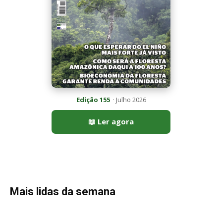
Mais lidas da semana
Peixe-lua emerge horizontalmente na superfície oceânica para
permitir que aves marinhas removam ectoparasitas
acumulados em sua pele