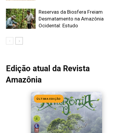
ÚLTIMA EDIÇÃO
Edição 155
· Julho 2026
📖 Ler agora