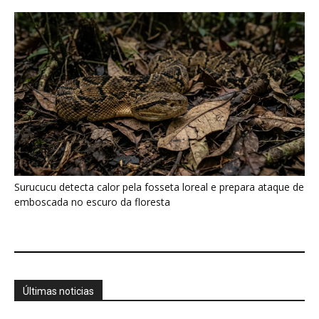
Últimas noticias
Araponga combina caixa torácica adaptada e
canto metálico para alcançar a...
7 de agosto de 2026
“A chuva carrega um inventário da copa”: o
método que encontrou...
7 de agosto de 2026
Curicaca enfia o bico curvo no solo mole e
encontra presas...
7 de agosto de 2026
A árvore que não deixa a água escapar ajuda
cientistas a...