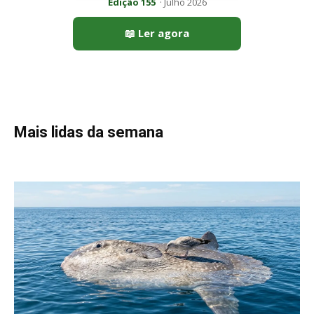
Peixe-lua emerge horizontalmente na superfície oceânica para
permitir que aves marinhas removam ectoparasitas
acumulados em sua pele