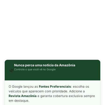
O Google lançou as
Fontes Preferenciais
: escolha os
veículos que aparecem com prioridade. Adicione a
Revista Amazônia
e garanta cobertura exclusiva sempre
em destaque.
Adicionar Revista Amazônia como Fonte
Preferencial
Como funciona em 3 passos:
1. Pesquise qualquer assunto no Google
2. Toque no ⭐ ao lado de
"Principais Notícias"
3. Busque
Revista Amazônia
e marque a caixa — pronto!
MAIS LIDAS DA SEMANA