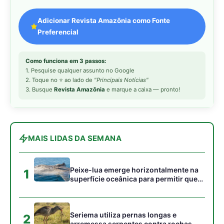
Peixe-lua emerge horizontalmente na
1
superfície oceânica para permitir que
aves marinhas removam ectoparasitas
acumulados em sua pele
Seriema utiliza pernas longas e
2
arremessa serpentes contra rochas
para subjugar presas peçonhentas nos
campos
Poraquê sincroniza descargas
3
elétricas em grupo para amplificar
campo elétrico e atordoar cardumes de
peixes maiores na Amazônia
Ariranha sincroniza caça coletiva com
4
vocalização subaquática e cerca
cardumes em rios rasos da Amazônia
Surucucu detecta calor pela fosseta
5
loreal e prepara ataque de emboscada
no escuro da floresta