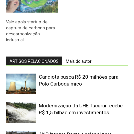
Modernização da UHE Tucuruí recebe
R$ 1,5 bilhão em investimentos
ANP Integra Pacto Nacional para
Harmonizar Mercado de Gás no Brasil
BNDES aprova R$ 96,2 milhões para
ampliar usina de biodiesel no PR
Brasil pode cortar até 40 GW de
energia renovável por excesso de
oferta
El Niño pode custar R$ 35 bilhões ao
setor elétrico, aponta TI Safe