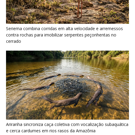
Ariranha sincroniza caça coletiva com vocalização subaquática
e cerca cardumes em rios rasos da Amazônia
Surucucu detecta calor pela fosseta loreal e prepara ataque de
emboscada no escuro da floresta