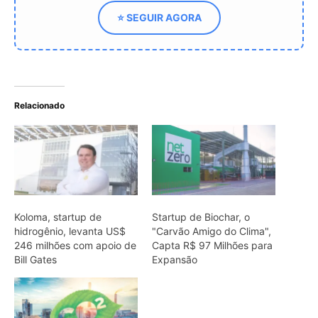
246 milhões com apoio de
Capta R$ 97 Milhões para
Bill Gates
Expansão
Vale apoia startup de
captura de carbono para
descarbonização
industrial
ARTIGOS RELACIONADOS
Mais do autor
Candiota busca R$ 20 milhões para
Polo Carboquímico