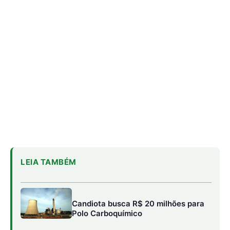
Candiota busca R$ 20 milhões para
Polo Carboquímico
Modernização da UHE Tucuruí
recebe R$ 1,5 bilhão em
investimentos
ANP Integra Pacto Nacional para
Harmonizar Mercado de Gás no
Brasil
Atualmente, a
startup
tem Ipiranga, WeCharge,
Neoenergia, Multiplan e EDP como clientes.