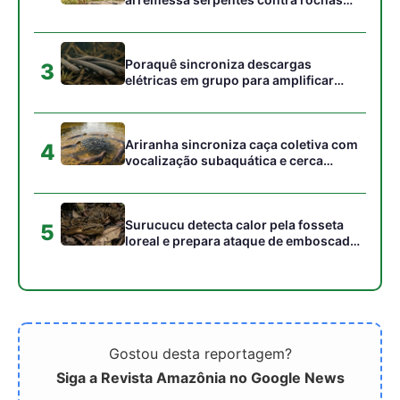
Gostou desta reportagem?
Siga a Revista Amazônia no Google News
⭐ SEGUIR AGORA
Relacionado
Koloma, startup de
Startup de Biochar, o
hidrogênio, levanta US$
"Carvão Amigo do Clima",