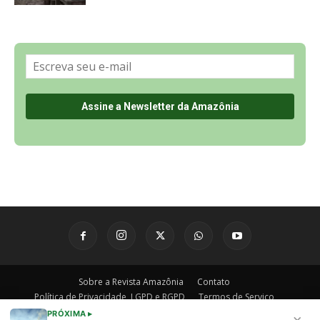
Sobre a Revista Amazônia
Contato
Política de Privacidade, LGPD e RGPD
Termos de Serviço
Últimas Notícias
🌎 Español
©
PRÓXIMA ▸
×