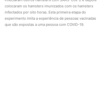
Após passar oito horas em contato com hamsters
infectados, a maioria dos animais vacinados foi infectada.
O vírus foi encontrado nos narizes e pulmões de 12 dos
14 (86%) hamsters que receberam a vacina nasal e de 15
dos 16 (94%) hamsters que receberam a vacina injetada.
Importante destacar que, embora a maioria dos animais