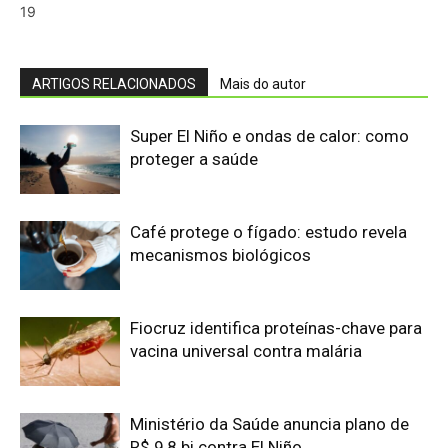
vacina universal contra malária
Ministério da Saúde anuncia plano de
R$ 9,8 bi contra El Niño
Calor extremo matou 120 mil pessoas
no Brasil — sem dados raciais claros
sobre quem mais sofre
Prodígio aos nove anos e futuro
neurocirurgião infantil Aiden Wilkins
redefine os limites da inteligência e da
neurociência na faculdade