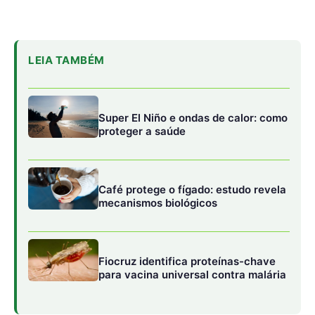
Fiocruz identifica proteínas-chave
para vacina universal contra malária
As descobertas, publicadas em 31 de julho na Science
Advances, fornecem mais evidências de que as
chamadas vacinas mucosas, aplicadas no nariz ou na
boca, podem ser a chave para controlar infecções
respiratórias, como a gripe e a COVID-19, que continuam
a circular e causar doenças e mortes significativas.
“Para prevenir a transmissão, é necessário manter a
quantidade de vírus nas vias respiratórias superiores
baixa”, disse o autor sênior Jacco Boon, PhD, professor
de medicina, microbiologia molecular e patologia e
imunologia. “Quanto menos vírus houver, menor a