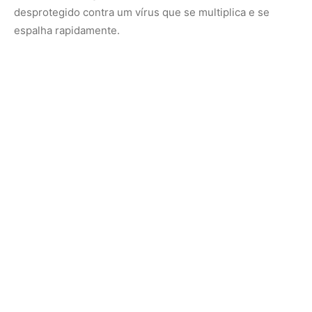
Em princípio, uma vacina aplicada diretamente no nariz
ou na boca poderia limitar a reprodução viral e, assim,
reduzir a transmissão, provocando uma resposta
imunológica exatamente onde é mais necessária. No
entanto, reunir evidências de que as vacinas mucosas
realmente reduzem a transmissão tem sido complicado.
Modelos animais de transmissão não estão bem
estabelecidos e rastrear a transmissão de pessoa para
pessoa é extremamente complicado, dado o número e a