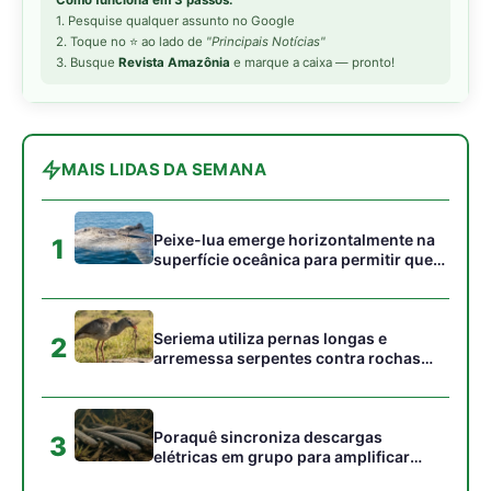
para subjugar presas peçonhentas nos
campos
Poraquê sincroniza descargas
3
elétricas em grupo para amplificar
campo elétrico e atordoar cardumes de
peixes maiores na Amazônia
Seriema combina corridas em alta
4
velocidade e arremessos contra rochas
para imobilizar serpentes peçonhentas
no cerrado
Ariranha sincroniza caça coletiva com
5
vocalização subaquática e cerca
cardumes em rios rasos da Amazônia
Gostou desta reportagem?
Siga a Revista Amazônia no Google News