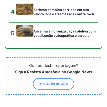
⭐ SEGUIR AGORA
Relacionado
Vacina Intranasal Contra
Surto de Covid-19 no
COVID-19 Mostra 100%
verão pode antecipar
de Eficácia em Testes
liberação de novas
com Camundongos
vacinas pela FDA