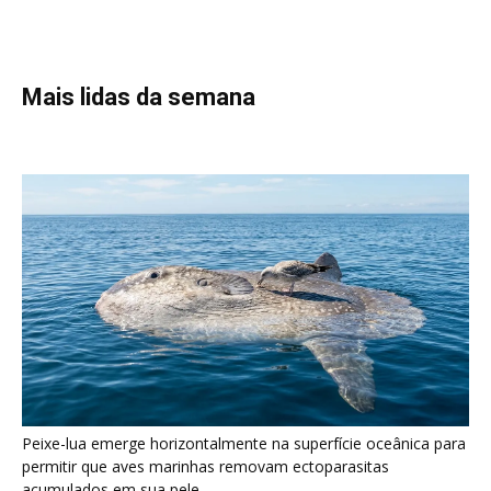
Peixe-lua emerge horizontalmente na superfície oceânica para
permitir que aves marinhas removam ectoparasitas
acumulados em sua pele
Seriema utiliza pernas longas e arremessa serpentes contra
rochas para subjugar presas peçonhentas nos campos