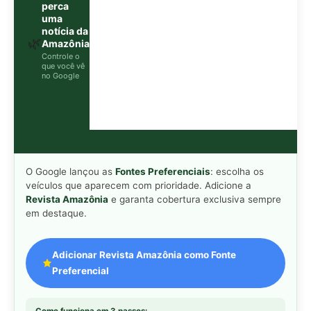
Adicionar Revista Amazônia como Fonte
Preferencial
Como funciona em 3 passos:
1. Pesquise qualquer assunto no Google
2. Toque no ⭐ ao lado de
"Principais Notícias"
3. Busque
Revista Amazônia
e marque a caixa — pronto!
MAIS LIDAS DA SEMANA
Peixe-lua emerge horizontalmente na
1
superfície oceânica para permitir que
aves marinhas removam ectoparasitas
acumulados em sua pele
Seriema utiliza pernas longas e
2
arremessa serpentes contra rochas