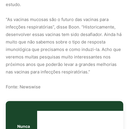
Nunca
perca
uma
notícia da
🌿
Amazônia
Controle o
que você vê
no Google
O Google lançou as
Fontes Preferenciais
: escolha os
veículos que aparecem com prioridade. Adicione a
Revista Amazônia
e garanta cobertura exclusiva sempre
em destaque.