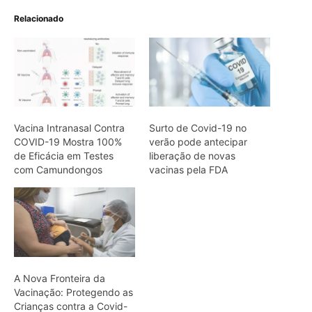
A Nova Fronteira da
Vacinação: Protegendo as
Crianças contra a Covid-
19
ARTIGOS RELACIONADOS
Mais do autor
Super El Niño e ondas de calor: como
proteger a saúde
Café protege o fígado: estudo revela
mecanismos biológicos
Fiocruz identifica proteínas-chave para