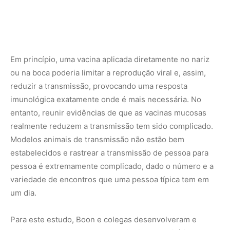
variedade de encontros que uma pessoa típica tem em
um dia.
Para este estudo, Boon e colegas desenvolveram e
validaram um modelo de transmissão comunitária usando
hamsters e, em seguida, o utilizaram para avaliar o efeito
da vacinação mucosa na disseminação do SARS-CoV-2.
(Ao contrário dos camundongos, os hamsters são
naturalmente suscetíveis à infecção com SARS-CoV-2,
tornando-os os animais ideais para um estudo de
transmissão.)
Os pesquisadores imunizaram grupos de hamsters com
versões laboratoriais de vacinas contra a COVID-19
aprovadas: a vacina nasal iNCOVACC usada na Índia ou a
vacina injetada da Pfizer.