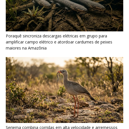
Seriema combina corridas em alta velocidade e arremessos
contra rochas para imobilizar serpentes peçonhentas no
cerrado
Serpente escavadora brasileira Tametara mirim reescreve a
evolução dos répteis