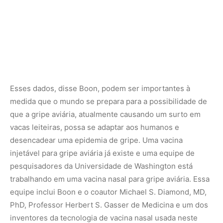
pesquisadores da Universidade de Washington está
trabalhando em uma vacina nasal para gripe aviária. Essa
equipe inclui Boon e o coautor Michael S. Diamond, MD,
PhD, Professor Herbert S. Gasser de Medicina e um dos
inventores da tecnologia de vacina nasal usada neste
estudo.
“As vacinas mucosas são o futuro das vacinas para
infecções respiratórias”, disse Boon. “Historicamente,
desenvolver essas vacinas tem sido desafiador. Ainda há
muito que não sabemos sobre o tipo de resposta
imunológica que precisamos e como induzi-la. Acho que
veremos muitas pesquisas muito interessantes nos
próximos anos que poderão levar a grandes melhorias
nas vacinas para infecções respiratórias.”
Fonte: Newswise