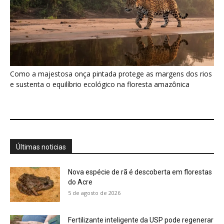
Nova espécie de rã é descoberta em florestas
do Acre
5 de agosto de 2026
Fertilizante inteligente da USP pode regenerar
solos degradados
5 de agosto de 2026
O que acontece com uma carcaça na
floresta? Um besouro pode...
5 de agosto de 2026
Um simples tapete de musgo escondia
centenas de formas de vida...
5 de agosto de 2026
Morcegos brancos constroem tendas com
folhas e conseguem digerir sementes em...
5 de agosto de 2026