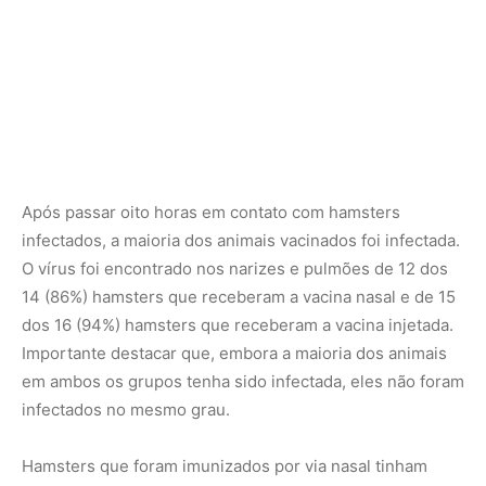
em ambos os grupos tenha sido infectada, eles não foram
infectados no mesmo grau.
Hamsters que foram imunizados por via nasal tinham
níveis de vírus nas vias aéreas 100 a 100.000 vezes mais
baixos do que aqueles que receberam a vacina injetada
ou que não foram vacinados. O estudo não avaliou a
saúde dos animais, mas estudos anteriores mostraram
que ambas as vacinas reduzem a probabilidade de
doença grave e morte por COVID-19.
A segunda etapa do experimento produziu resultados
ainda mais impressionantes. Os pesquisadores
colocaram hamsters vacinados que desenvolveram
infecções com hamsters saudáveis, vacinados e não
vacinados, por oito horas para modelar a transmissão do
vírus de uma pessoa vacinada para outras.