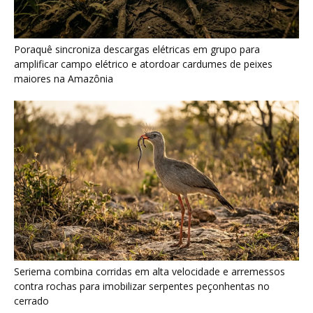
Seriema combina corridas em alta velocidade e arremessos
contra rochas para imobilizar serpentes peçonhentas no
cerrado
Ariranha sincroniza caça coletiva com vocalização subaquática
e cerca cardumes em rios rasos da Amazônia