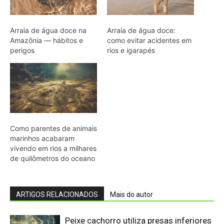
ARTIGOS RELACIONADOS
Mais do autor
Peixe cachorro utiliza presas inferiores
de quinze centímetros para perfurar e
segurar presas em águas da Amazônia
Tamanduá-mirim utiliza cauda preênsil
como quinto membro para estabilizar
corpo durante forrageio vertical em
bromélias e troncos
Sapo cururu secreta bufotoxina pelas
glândulas parotoides sob pressão
direta e provoca paradas cardíacas
graves em cães domésticos
Ariranha sincroniza caça coletiva com