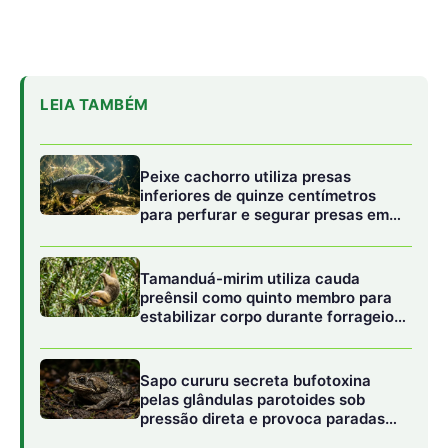
vertical em bromélias e troncos
Sapo cururu secreta bufotoxina
pelas glândulas parotoides sob
pressão direta e provoca paradas
cardíacas graves em cães
domésticos
Durante o período da cheia, o nível do rio sobe e inunda
áreas que normalmente estão secas: praias, margens
gramadas, galhadas e até quintais ribeirinhos. Esses
locais passam a oferecer abrigo, alimento e temperatura
mais amena — tudo o que uma arraia procura.
Por isso,
elas migram naturalmente para áreas rasas e
tranquilas
, onde podem se alimentar de pequenos
crustáceos, vermes e peixes escondidos no lodo ou na
vegetação submersa.