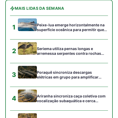
peixes maiores na Amazônia
Ariranha sincroniza caça coletiva com
4
vocalização subaquática e cerca
cardumes em rios rasos da Amazônia
Seriema combina corridas em alta
5
velocidade e arremessos contra rochas
para imobilizar serpentes peçonhentas
no cerrado
Gostou desta reportagem?
Siga a Revista Amazônia no Google News
⭐ SEGUIR AGORA