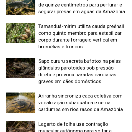
vocalização subaquática e cerca
cardumes em rios rasos da Amazônia
Lagarto de folha usa contração
muscular autônoma para soltar a
cauda em movimento e enganar
predadores na floresta
Morcego-pescador utiliza
ecolocalização de alta frequência para
detectar ondulações milimétricas na
superfície da água e capturar peixes
em voo rasante
Edição atual da Revista