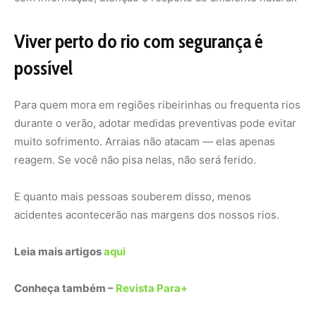
Leia mais artigos
aqui
Conheça também –
Revista Para+
Nunca perca uma notícia da Amazônia
🌿
Controle o que você vê no Google
O Google lançou as
Fontes Preferenciais
: escolha os
veículos que aparecem com prioridade. Adicione a
Revista Amazônia
e garanta cobertura exclusiva sempre
em destaque.
Adicionar Revista Amazônia como Fonte
Preferencial
Como funciona em 3 passos: