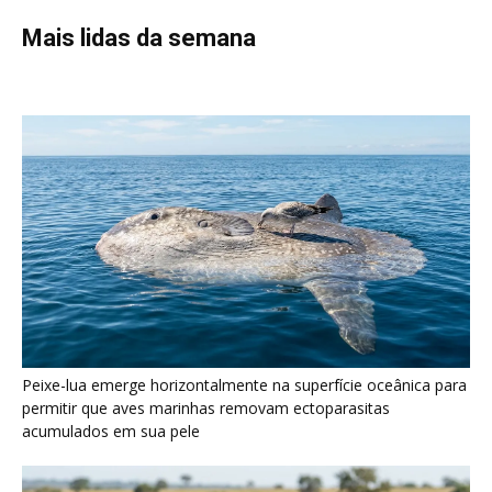
Peixe-lua emerge horizontalmente na superfície oceânica para
permitir que aves marinhas removam ectoparasitas
acumulados em sua pele
Seriema utiliza pernas longas e arremessa serpentes contra
rochas para subjugar presas peçonhentas nos campos