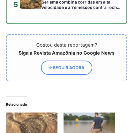
Relacionado
Arraia de água doce na
Arraia de água doce:
Amazônia — hábitos e
como evitar acidentes em
perigos
rios e igarapés
Como parentes de animais
marinhos acabaram
vivendo em rios a milhares
de quilômetros do oceano