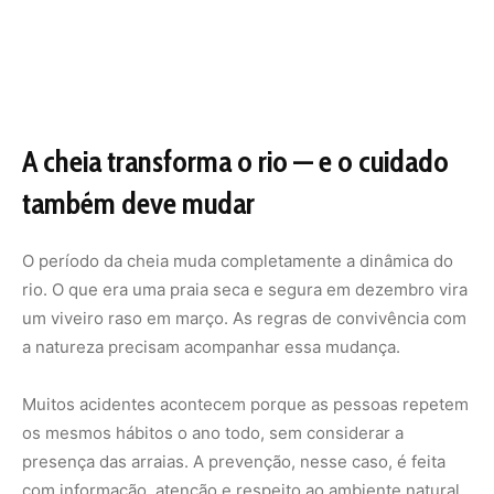
Muitos acidentes acontecem porque as pessoas repetem
os mesmos hábitos o ano todo, sem considerar a
presença das arraias. A prevenção, nesse caso, é feita
com informação, atenção e respeito ao ambiente natural.
Viver perto do rio com segurança é
possível
Para quem mora em regiões ribeirinhas ou frequenta rios
durante o verão, adotar medidas preventivas pode evitar
muito sofrimento. Arraias não atacam — elas apenas
reagem. Se você não pisa nelas, não será ferido.
E quanto mais pessoas souberem disso, menos
acidentes acontecerão nas margens dos nossos rios.