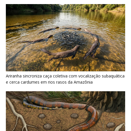
Serpente escavadora brasileira Tametara mirim reescreve a
evolução dos répteis
Últimas noticias
Nova espécie de rã é descoberta em florestas
do Acre