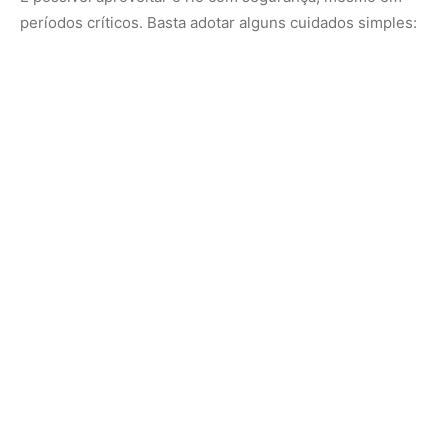
Arraste os pés ao entrar na água
: esse movimento faz
com que as arraias sintam a vibração e fujam antes de
serem pisadas.
Evite entrar em áreas com fundo lodoso ou muito
calmo
, especialmente nos arredores de vegetação
submersa.
Use calçado de borracha de solado rígido
, que