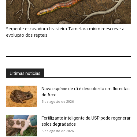
5 de agosto de 2026
Fertilizante inteligente da USP pode regenerar
solos degradados
5 de agosto de 2026
O que acontece com uma carcaça na
floresta? Um besouro pode...
5 de agosto de 2026
Um simples tapete de musgo escondia
centenas de formas de vida...
5 de agosto de 2026
Morcegos brancos constroem tendas com
folhas e conseguem digerir sementes em...
5 de agosto de 2026