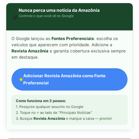
1. Pesquise qualquer assunto no Google
2. Toque no ⭐ ao lado de
"Principais Notícias"
3. Busque
Revista Amazônia
e marque a caixa — pronto!
MAIS LIDAS DA SEMANA
Peixe-lua emerge horizontalmente na
1
superfície oceânica para permitir que
aves marinhas removam ectoparasitas
acumulados em sua pele
Seriema utiliza pernas longas e
2
arremessa serpentes contra rochas
para subjugar presas peçonhentas nos
campos
Poraquê sincroniza descargas
3
elétricas em grupo para amplificar
campo elétrico e atordoar cardumes de