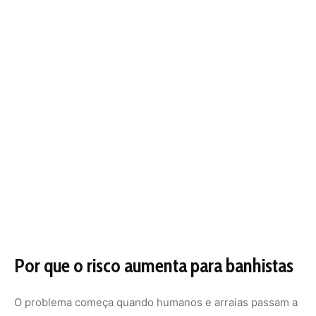
Por que o risco aumenta para banhistas
O problema começa quando humanos e arraias passam a
dividir o mesmo espaço. Como esses animais vivem
enterrados na areia ou no barro, sua camuflagem natural
faz com que seja quase impossível vê-los. E o risco
aparece justamente quando alguém pisa acidentalmente
sobre uma delas.
A arraia, em resposta ao toque, levanta seu ferrão — que
fica na parte superior da cauda — e o crava com força
como mecanismo de defesa. O resultado é uma das
dores mais intensas registradas em animais aquáticos
brasileiros, acompanhada de inchaço, necrose e, em
alguns casos, infecção grave.