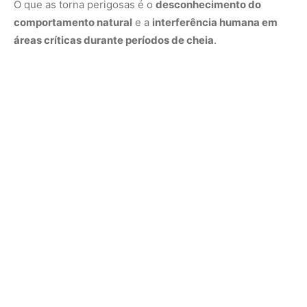
A cheia transforma o rio — e o cuidado
também deve mudar
O período da cheia muda completamente a dinâmica do
rio. O que era uma praia seca e segura em dezembro vira
um viveiro raso em março. As regras de convivência com
a natureza precisam acompanhar essa mudança.