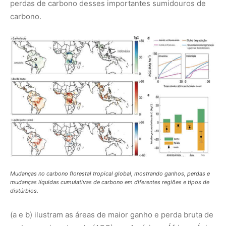
Mudanças no carbono florestal tropical global, mostrando ganhos, perdas e
mudanças líquidas cumulativas de carbono em diferentes regiões e tipos de
distúrbios.
(a e b) ilustram as áreas de maior ganho e perda bruta de
carbono acima do solo (AGC) nas Américas, África e Ásia,
com destaque para a Amazônia e a Indonésia; (c) mostra
que, embora algumas áreas tenham ganhos, grandes
regiões tropicais, como partes da Amazônia e do Sudeste
Asiático, apresentam perda líquida de carbono; (d)
comparam a recuperação da AGC ao longo do tempo
após diferentes distúrbios (incêndios, degradação, novo
crescimento) na Amazônia e na Indonésia, indicando
diferentes taxas de recuperação; (e) resume as
mudanças cumulativas de carbono por continente,
mostrando que, no geral, as perdas superam os ganhos,
resultando em um balanço líquido negativo global