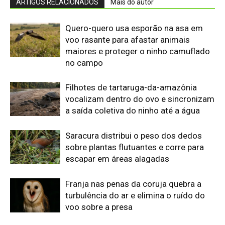
Franja nas penas da coruja quebra a
turbulência do ar e elimina o ruído do
voo sobre a presa
Biguá mantém penas pouco
impermeáveis para mergulhar e seca
as asas ao sol após a pesca
Osso hioide do pica-pau contorna o
crânio e amortece impactos repetidos
durante a batida no tronco
Edição atual da Revista