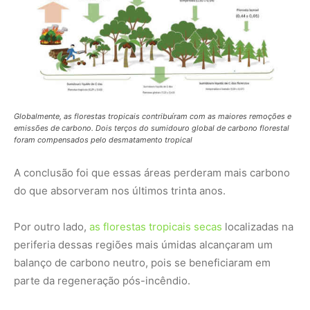
periferia dessas regiões mais úmidas alcançaram um
balanço de carbono neutro, pois se beneficiaram em
parte da regeneração pós-incêndio.
Isso ressaltou a importância de permitir que as florestas
se regenerem após a destruição e mostrou que as
perdas de carbono não são “inexoráveis”, disse Ciais,
pesquisador do Laboratório de Ciências Climáticas e
Ambientais (LSCE) da França.