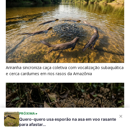
Surucucu detecta calor pela fosseta loreal e prepara ataque de
emboscada no escuro da floresta
Últimas noticias
PRÓXIMA ▸
×
“Cuidar do rio é cuidar da comida”: por que a
Quero-quero usa esporão na asa em voo rasante
ciência...
para afastar…
7 de agosto de 2026