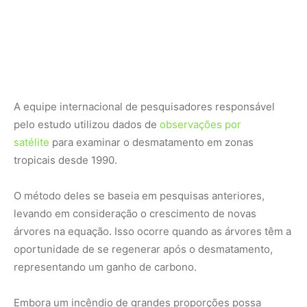
árvores na equação. Isso ocorre quando as árvores têm a
oportunidade de se regenerar após o desmatamento,
representando um ganho de carbono.
Embora um incêndio de grandes proporções possa
reduzir vastas extensões de floresta a cinzas, o impacto
no carbono é compensado a longo prazo, à medida que a
vegetação exuberante cresce novamente.
Por outro lado, o desmatamento em pequena escala
muitas vezes representa uma mudança permanente, já
que a terra desmatada é transformada em fazendas,
estradas e vilas.