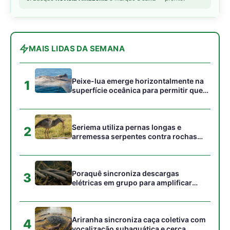
Poraquê sincroniza descargas
3
elétricas em grupo para amplificar
campo elétrico e atordoar cardumes de
peixes maiores na Amazônia
Ariranha sincroniza caça coletiva com
4
vocalização subaquática e cerca
cardumes em rios rasos da Amazônia
Surucucu detecta calor pela fosseta
5
loreal e prepara ataque de emboscada
no escuro da floresta
Gostou desta reportagem?
Siga a Revista Amazônia no Google News
⭐ SEGUIR AGORA