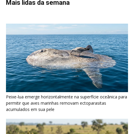
permitir que aves marinhas removam ectoparasitas
acumulados em sua pele
Seriema utiliza pernas longas e arremessa serpentes contra
rochas para subjugar presas peçonhentas nos campos