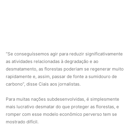
Para muitas nações subdesenvolvidas, é simplesmente
mais lucrativo desmatar do que proteger as florestas, e
romper com esse modelo econômico perverso tem se
mostrado difícil.
As florestas tropicais são um componente chave do sistema terrestre. Área:
1750 milhões de hectares (11,7% da superfície terrestre) – Reservatório total
de carbono vegetal: 320 Pg C (52,0% carbono vegetal, 40% carbono
atmosférico) – Florestas Tropicais Secundárias: Dinâmica de Distúrbios e
Recuperação
Essa questão foi destacada na COP 30 –
cúpula climática
da ONU realizada
em novembro em Belém, no Brasil,
onde os anfitriões lançaram um fundo de investimento
destinado a recompensar financeiramente os países em
desenvolvimento que mantêm suas florestas tropicais