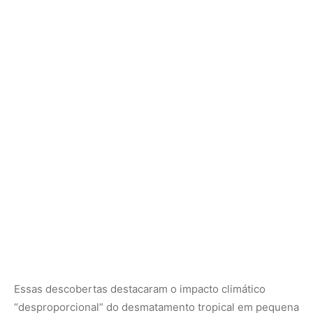
Essas descobertas destacaram o impacto climático
“desproporcional” do desmatamento tropical em pequena
escala e exigiram uma revisão das políticas, afirmou o
estudo
publicado
na Nature, recentemente.
Isso ressaltou a importância de combater o
desmatamento em nível local, onde o flagelo pode passar
despercebido, ofuscado pela destruição maior e mais
espetacular em pontos críticos mais conhecidos, como a
Amazônia.