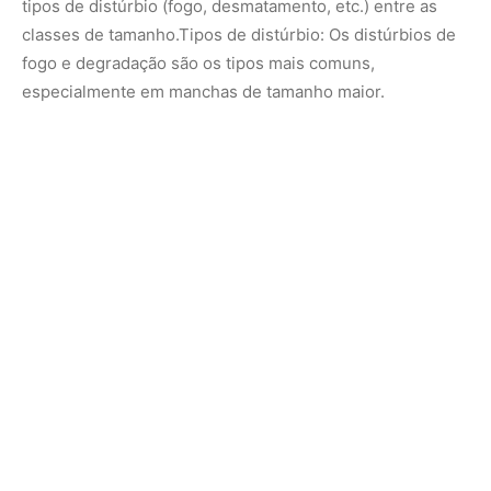
A equipe internacional de pesquisadores responsável
pelo estudo utilizou dados de
observações por
satélite
para examinar o desmatamento em zonas
tropicais desde 1990.
O método deles se baseia em pesquisas anteriores,
levando em consideração o crescimento de novas