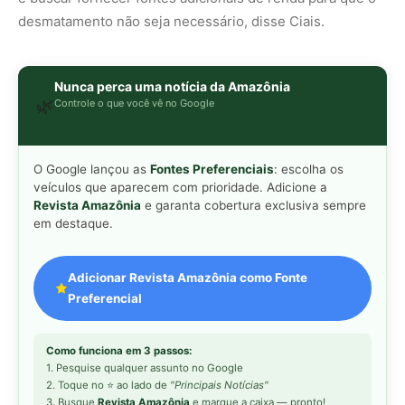
Preferencial
Como funciona em 3 passos:
1. Pesquise qualquer assunto no Google
2. Toque no ⭐ ao lado de
"Principais Notícias"
3. Busque
Revista Amazônia
e marque a caixa — pronto!
MAIS LIDAS DA SEMANA
Peixe-lua emerge horizontalmente na
1
superfície oceânica para permitir que
aves marinhas removam ectoparasitas
acumulados em sua pele
Seriema utiliza pernas longas e
2
arremessa serpentes contra rochas
para subjugar presas peçonhentas nos
campos