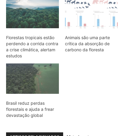
Brasil reduz perdas
florestais e ajuda a frear
devastação global
ARTIGOS RELACIONADOS
Mais do autor
Quero-quero usa esporão na asa em
voo rasante para afastar animais
maiores e proteger o ninho camuflado
no campo
Filhotes de tartaruga-da-amazônia
vocalizam dentro do ovo e sincronizam
a saída coletiva do ninho até a água
Saracura distribui o peso dos dedos
sobre plantas flutuantes e corre para
escapar em áreas alagadas