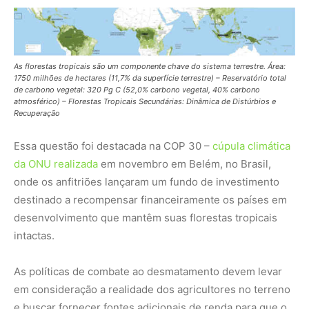
intactas.
As políticas de combate ao desmatamento devem levar
em consideração a realidade dos agricultores no terreno
e buscar fornecer fontes adicionais de renda para que o
desmatamento não seja necessário, disse Ciais.
Nunca perca uma notícia da Amazônia
🌿
Controle o que você vê no Google
O Google lançou as
Fontes Preferenciais
: escolha os
veículos que aparecem com prioridade. Adicione a
Revista Amazônia
e garanta cobertura exclusiva sempre
em destaque.
Adicionar Revista Amazônia como Fonte