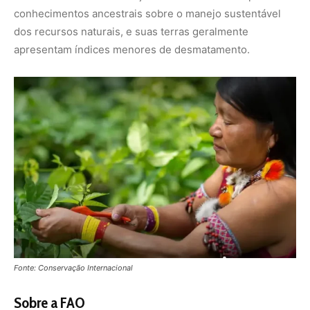
A sede da FAO fica em Roma, Itália, e a organização
trabalha globalmente para melhorar a segurança
alimentar, aumentar a produtividade agrícola, promover a
pesca sustentável, proteger florestas e apoiar o
desenvolvimento rural.
Os principais objetivos da FAO incluem:
Erradicar a fome e a desnutrição
: A FAO trabalha para
garantir que todas as pessoas tenham acesso a
alimentos suficientes, nutritivos e seguros.
Melhorar a produção agrícola
: Isso envolve apoiar
agricultores, melhorar técnicas agrícolas e promover a
inovação tecnológica.