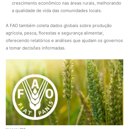
MAIS LIDAS DA SEMANA
Peixe-lua emerge horizontalmente na
1
superfície oceânica para permitir que
aves marinhas removam ectoparasitas
acumulados em sua pele
Seriema utiliza pernas longas e
2
arremessa serpentes contra rochas
para subjugar presas peçonhentas nos
campos
Poraquê sincroniza descargas
3
elétricas em grupo para amplificar
campo elétrico e atordoar cardumes de
peixes maiores na Amazônia
Seriema combina corridas em alta
4
velocidade e arremessos contra rochas
para imobilizar serpentes peçonhentas