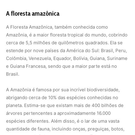
hidrológico, o que influencia padrões climáticos em
escala continental e até global.
No entanto, a Amazônia enfrenta sérias ameaças, como o
desmatamento, causado principalmente pela expansão
agrícola, exploração madeireira e mineração. Essas
atividades não só reduzem a biodiversidade, mas
também contribuem para as mudanças climáticas, já que
a floresta perde sua capacidade de absorver carbono.
Os povos indígenas desempenham um papel
fundamental na conservação da Amazônia. Eles possuem
conhecimentos ancestrais sobre o manejo sustentável
dos recursos naturais, e suas terras geralmente
apresentam índices menores de desmatamento.