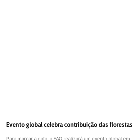
ecossistemas de forma sustentável. As florestas não são
apenas um recurso natural, mas um pilar fundamental
para a vida no planeta, garantindo alimentos, água,
biodiversidade e meios de subsistência para bilhões de
pessoas. A data serve como um alerta para a
necessidade de ações globais que promovam a
conservação e o uso responsável desses ecossistemas
vitais.
A floresta amazônica
A Floresta Amazônica, também conhecida como
Amazônia, é a maior floresta tropical do mundo, cobrindo
cerca de 5,5 milhões de quilômetros quadrados. Ela se
estende por nove países da América do Sul: Brasil, Peru,
Colômbia, Venezuela, Equador, Bolívia, Guiana, Suriname
e Guiana Francesa, sendo que a maior parte está no