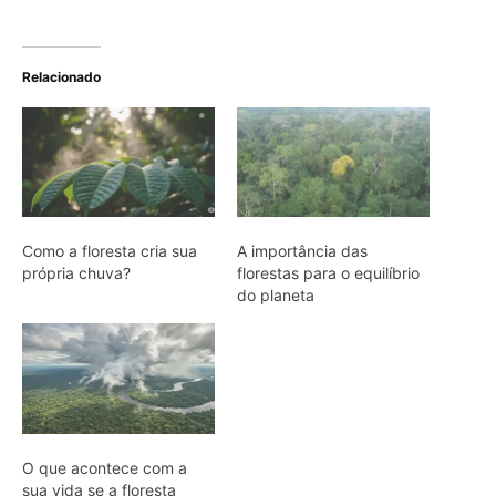
Nem os Camelos estão aguentando a
temperatura, calor extremo mata oito
filhotes em apenas um mês
Reservas da Biosfera Freiam
Desmatamento na Amazônia
Ocidental: Estudo
Edição atual da Revista
Amazônia
ÚLTIMA EDIÇÃO