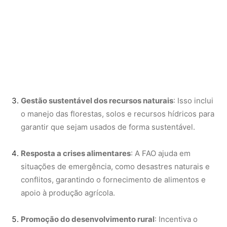
Nunca perca uma notícia da Amazônia
🌿
Controle o que você vê no Google
O Google lançou as
Fontes Preferenciais
: escolha os
veículos que aparecem com prioridade. Adicione a
Revista Amazônia
e garanta cobertura exclusiva sempre
em destaque.
Adicionar Revista Amazônia como Fonte
Preferencial
Como funciona em 3 passos:
1. Pesquise qualquer assunto no Google
2. Toque no ⭐ ao lado de
"Principais Notícias"
3. Busque
Revista Amazônia
e marque a caixa — pronto!