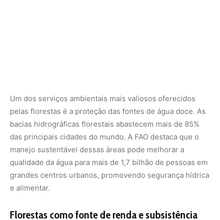
grandes centros urbanos, promovendo segurança hídrica
e alimentar.
Florestas como fonte de renda e subsistência
Em regiões rurais, as florestas e as árvores são uma
fonte vital de renda e subsistência. Em alguns países,
elas representam cerca de 20% da renda familiar,
permitindo o acesso a alimentos nutritivos e dietas
diversificadas, especialmente para as populações mais
vulneráveis. Além disso, mais de 2 bilhões de pessoas
ainda dependem da madeira e de outros combustíveis
tradicionais obtidos nas florestas para atividades básicas,
como cozinhar.