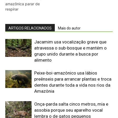
Edição 155
· Julho 2026
📖 Ler agora