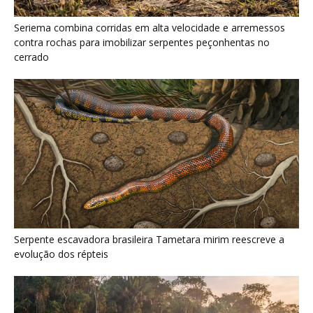
O que acontece com uma carcaça na
floresta? Um besouro pode...
5 de agosto de 2026
Um simples tapete de musgo escondia
centenas de formas de vida...
5 de agosto de 2026
Morcegos brancos constroem tendas com
folhas e conseguem digerir sementes em...
5 de agosto de 2026