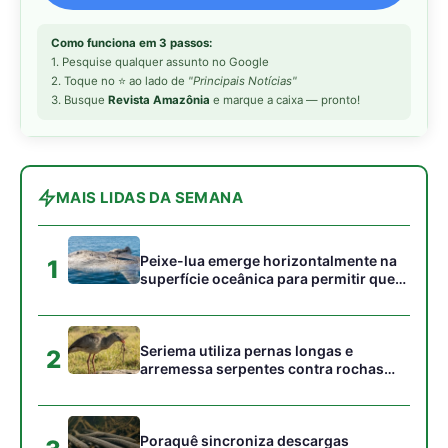
Como a floresta cria sua
A importância das
própria chuva?
florestas para o equilíbrio
do planeta
O que acontece com a
sua vida se a floresta
amazônica parar de
respirar
ARTIGOS RELACIONADOS
Mais do autor