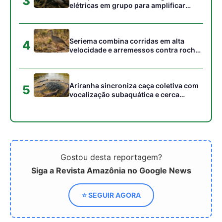
Jacamim usa vocalização grave que
atravessa o sub-bosque e mantém o
grupo unido durante a busca por
alimento
Peixe-boi-amazônico usa lábios
preênseis para arrancar plantas e troca
dentes durante toda a vida nos rios da
Amazônia
Onça-parda salta cinco metros, mia e
assobia porque seu aparelho vocal
lembra o de gatos pequenos
Abelhões do Reino Unido podem sofrer
mais com ondas de calor