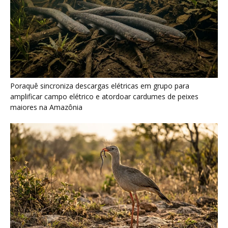
Como a majestosa onça pintada protege as margens dos rios
e sustenta o equilíbrio ecológico na floresta amazônica
Últimas noticias
Nova espécie de rã é descoberta em florestas
do Acre
5 de agosto de 2026
Fertilizante inteligente da USP pode regenerar
solos degradados
5 de agosto de 2026