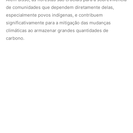
de comunidades que dependem diretamente delas,
especialmente povos indígenas, e contribuem
significativamente para a mitigação das mudanças
climáticas ao armazenar grandes quantidades de
carbono.
Um dos serviços ambientais mais valiosos oferecidos
pelas florestas é a proteção das fontes de água doce. As
bacias hidrográficas florestais abastecem mais de 85%
das principais cidades do mundo. A FAO destaca que o
manejo sustentável dessas áreas pode melhorar a
qualidade da água para mais de 1,7 bilhão de pessoas em