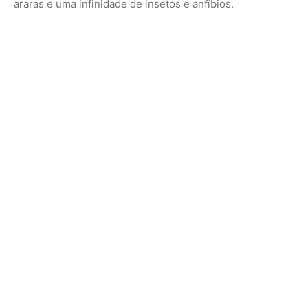
Fonte: Conservação Internacional
Sobre a FAO
A FAO (Organização das Nações Unidas para Alimentação
e Agricultura) é uma agência especializada da ONU,
criada em 1945 com o objetivo de erradicar a fome,
melhorar a nutrição e promover o desenvolvimento