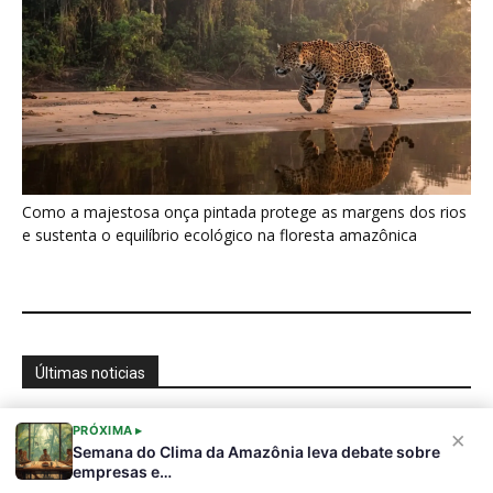
Sobre a Revista Amazônia
Contato
Política de Privacidade, LGPD e RGPD
Termos de Serviço
Últimas Notícias
🌎 Español
©
PRÓXIMA ▸
×
Semana do Clima da Amazônia leva debate sobre
empresas e…