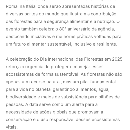
Brasil.
A Amazônia é famosa por sua incrível biodiversidade,
abrigando cerca de 10% das espécies conhecidas no
planeta. Estima-se que existam mais de 400 bilhões de
árvores pertencentes a aproximadamente 16.000
espécies diferentes. Além disso, é o lar de uma vasta
quantidade de fauna, incluindo onças, preguiças, botos,
araras e uma infinidade de insetos e anfíbios.
Essa floresta desempenha um papel crucial no equilíbrio
climático global, funcionando como um enorme
sumidouro de carbono e ajudando a regular o ciclo