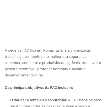
Gestão sustentável dos recursos naturais
: Isso inclui
o manejo das florestas, solos e recursos hídricos para
garantir que sejam usados de forma sustentável.
Resposta a crises alimentares
: A FAO ajuda em
situações de emergência, como desastres naturais e
conflitos, garantindo o fornecimento de alimentos e
apoio à produção agrícola.
Promoção do desenvolvimento rural
: Incentiva o
crescimento econômico nas áreas rurais, melhorando
a qualidade de vida das comunidades locais.
A FAO também coleta dados globais sobre produção
agrícola, pesca, florestas e segurança alimentar,