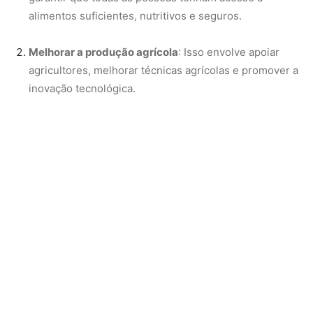
oferecendo relatórios e análises que ajudam os governos
a tomar decisões informadas.
Imagem: FAO
Um dos projetos mais conhecidos da FAO é a Iniciativa
Zero Fome, que busca acabar com a fome até 2030,
alinhada com os Objetivos de Desenvolvimento
Sustentável (ODS) da ONU.