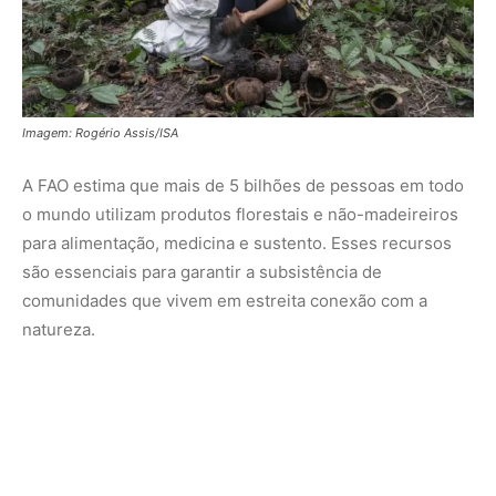
Evento global celebra contribuição das florestas
Para marcar a data, a FAO realizará um evento global em
Roma, na Itália, onde serão apresentadas histórias de
diversas partes do mundo que ilustram a contribuição
das florestas para a segurança alimentar e a nutrição. O
evento também celebra o 80º aniversário da agência,
destacando iniciativas e melhores práticas voltadas para
um futuro alimentar sustentável, inclusivo e resiliente.
A celebração do Dia Internacional das Florestas em 2025
reforça a urgência de proteger e manejar esses