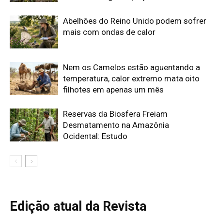
Mais lidas da semana
Peixe-lua emerge horizontalmente na superfície oceânica para
permitir que aves marinhas removam ectoparasitas
acumulados em sua pele