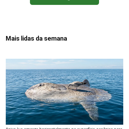
Poraquê sincroniza descargas elétricas em grupo para
amplificar campo elétrico e atordoar cardumes de peixes
maiores na Amazônia
Seriema combina corridas em alta velocidade e arremessos
contra rochas para imobilizar serpentes peçonhentas no
cerrado