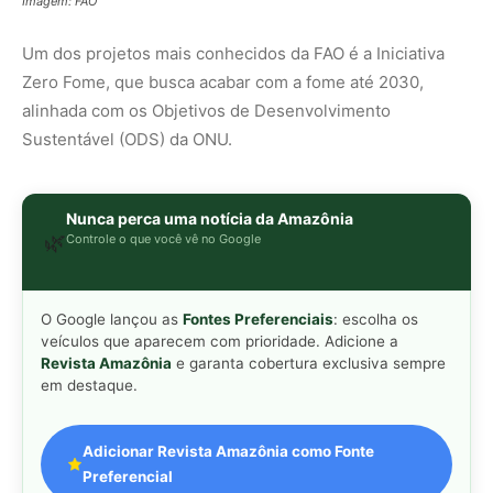
no cerrado
Ariranha sincroniza caça coletiva com
5
vocalização subaquática e cerca
cardumes em rios rasos da Amazônia
Gostou desta reportagem?
Siga a Revista Amazônia no Google News
⭐ SEGUIR AGORA
Relacionado