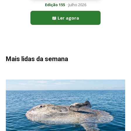
Peixe-lua emerge horizontalmente na superfície oceânica para
permitir que aves marinhas removam ectoparasitas
acumulados em sua pele