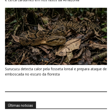
Últimas noticias
Araponga combina caixa torácica adaptada e
canto metálico para alcançar a...
7 de agosto de 2026
“A chuva carrega um inventário da copa”: o
método que encontrou...
7 de agosto de 2026
Curicaca enfia o bico curvo no solo mole e
encontra presas...
7 de agosto de 2026
A árvore que não deixa a água escapar ajuda