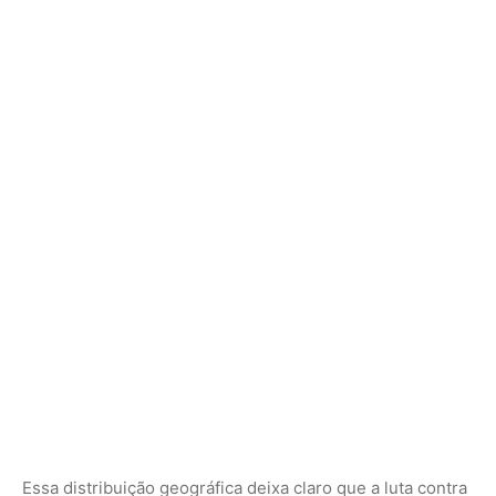
Essa distribuição geográfica deixa claro que a luta contra
as mudanças climáticas não se fará apenas no isolamento
das grandes florestas tropicais, mas principalmente
dentro dos centros urbanos, através da modernização
das leis e da inteligência aplicada ao consumo diário. A
liberdade de escolha do consumidor prova ser uma das
ferramentas mais afiadas para garantir um futuro
respirável para as próximas gerações.
Nunca perca uma notícia da Amazônia
🌿
Controle o que você vê no Google