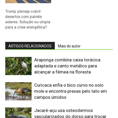
mole e encontra presas pelo tato em
campos úmidos
Jacaré-açu usa osteodermos
vascularizados do dorso para trocar
calor e controlar a temperatura na
Amazônia
Quero-quero usa esporão na asa em
voo rasante para afastar animais
maiores e proteger o ninho camuflado
no campo
Filhotes de tartaruga-da-amazônia
vocalizam dentro do ovo e sincronizam
a saída coletiva do ninho até a água
Saracura distribui o peso dos dedos
sobre plantas flutuantes e corre para