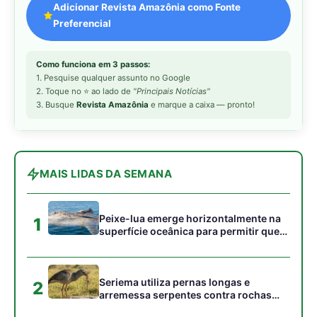
aves marinhas removam ectoparasitas
acumulados em sua pele
Seriema utiliza pernas longas e
2
arremessa serpentes contra rochas
para subjugar presas peçonhentas nos
campos
Poraquê sincroniza descargas
3
elétricas em grupo para amplificar
campo elétrico e atordoar cardumes de
peixes maiores na Amazônia
Ariranha sincroniza caça coletiva com
4
vocalização subaquática e cerca
cardumes em rios rasos da Amazônia
Surucucu detecta calor pela fosseta
5
loreal e prepara ataque de emboscada
no escuro da floresta