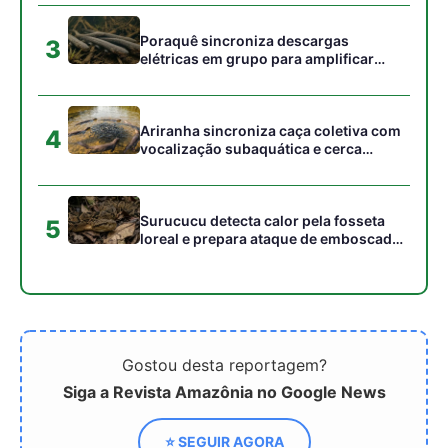
Gostou desta reportagem?
Siga a Revista Amazônia no Google News
⭐ SEGUIR AGORA
Relacionado
BioForce Apresenta:
Jade no Feng Shui: 3
Energia Renovável para a
formas de posicionar e
Amazônia - O Biogás
atrair riqueza