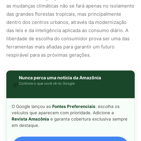
O Google lançou as
Fontes Preferenciais
: escolha os
veículos que aparecem com prioridade. Adicione a
Revista Amazônia
e garanta cobertura exclusiva sempre
em destaque.
Adicionar Revista Amazônia como Fonte
Preferencial
Como funciona em 3 passos:
1. Pesquise qualquer assunto no Google
2. Toque no ⭐ ao lado de
"Principais Notícias"
3. Busque
Revista Amazônia
e marque a caixa — pronto!
MAIS LIDAS DA SEMANA
Peixe-lua emerge horizontalmente na
1
superfície oceânica para permitir que