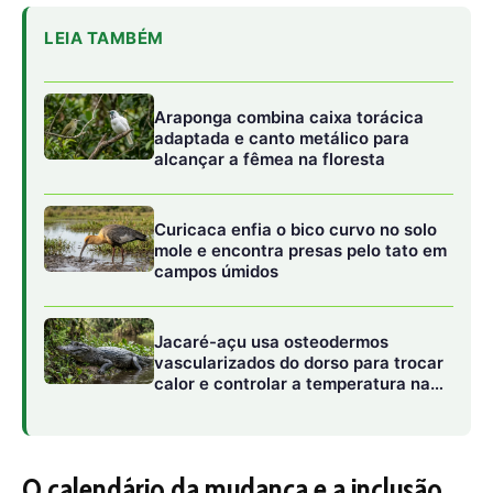
vascularizados do dorso para trocar
calor e controlar a temperatura na
Amazônia
O calendário da mudança e a inclusão
das pequenas cargas
Até pouco tempo atrás, o acesso a esse ambiente de
contratação livre e competitivo era um privilégio restrito
às grandes indústrias e redes comerciais de altíssimo
consumo. Essa barreira de entrada deixava a grande
massa da população e a base da pirâmide empresarial do
país de fora da revolução das energias renováveis,
submetidas às variações e bandeiras tarifárias pesadas
do mercado cativo.
Esse cenário começou a ruir de forma acelerada. Dados