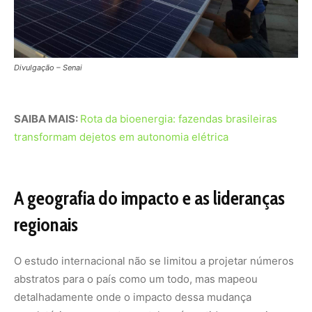
O estudo internacional não se limitou a projetar números
abstratos para o país como um todo, mas mapeou
detalhadamente onde o impacto dessa mudança
regulatória e comportamental será sentido com maior
intensidade. Os estados que concentram os maiores
parques industriais, frotas comerciais e densidade
populacional surgem naturalmente no topo da lista de
potencial de descarbonização.
O estado de São Paulo desponta como o grande motor
dessa transformação, concentrando a maior fatia de
emissões evitadas graças ao seu gigantesco parque de
pequenos negócios e residências. Outros estados com
grande concentração urbana como Minas Gerais e Rio de
Janeiro também apresentam números expressivos, com
o território fluminense chamando a atenção pela alta