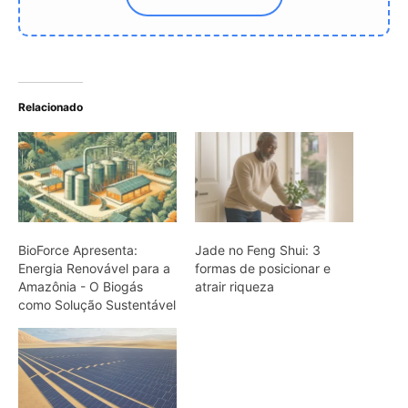
como Solução Sustentável
Trump planeja cobrir
desertos com painéis
solares: Solução ou utopia
para a crise energética?
ARTIGOS RELACIONADOS
Mais do autor
Araponga combina caixa torácica
adaptada e canto metálico para
alcançar a fêmea na floresta
Curicaca enfia o bico curvo no solo