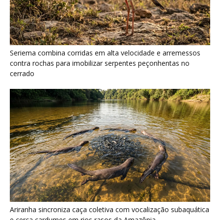
Ariranha sincroniza caça coletiva com vocalização subaquática
e cerca cardumes em rios rasos da Amazônia
Surucucu detecta calor pela fosseta loreal e prepara ataque de
emboscada no escuro da floresta