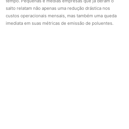
A grande expectativa agora gira em torno do ano de
2028, apontado como o marco para a inclusão da
chamada baixa tensão. Quando os portões se abrirem
para as residências, a escolha por uma energia que não
agrida o planeta deixará de ser uma decisão de conselho
de administração de multinacional e passará a ser uma
atitude cotidiana tomada na mesa da cozinha de milhões