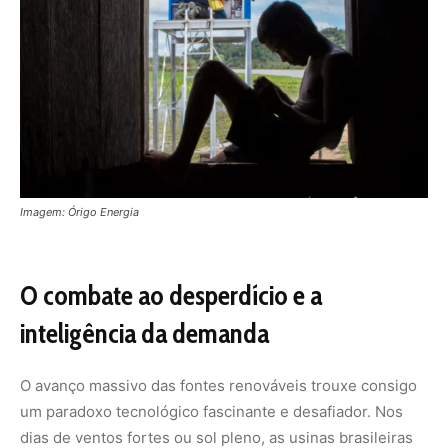
inteligência da demanda
O avanço massivo das fontes renováveis trouxe consigo
um paradoxo tecnológico fascinante e desafiador. Nos
dias de ventos fortes ou sol pleno, as usinas brasileiras
chegam a produzir mais eletricidade do que a rede
consegue absorver naquele exato momento. Esse
fenômeno obriga os operadores do sistema a ordenar a
interrupção da geração de usinas limpas para não
sobrecarregar as linhas de transmissão, resultando em
um desperdício literal de energia pura.
A entrada em massa de novos consumidores no
ambiente livre funciona como a peça que faltava para
resolver esse quebra cabeça de engenharia. Ao
receberem sinais de preços dinâmicos que mostram
quando a eletricidade está mais barata e abundante, os
consumidores são incentivados a deslocar seus hábitos