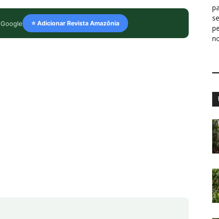
pa
s
 Google
⭐ Adicionar Revista Amazônia
p
n