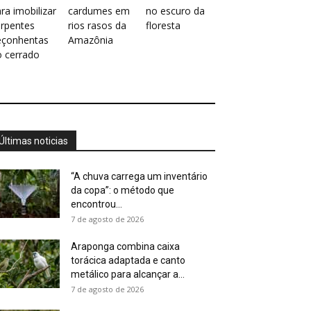
ra imobilizar
cardumes em
no escuro da
erpentes
rios rasos da
floresta
eçonhentas
Amazônia
o cerrado
Últimas noticias
“A chuva carrega um inventário
da copa”: o método que
encontrou...
7 de agosto de 2026
Araponga combina caixa
torácica adaptada e canto
metálico para alcançar a...
7 de agosto de 2026