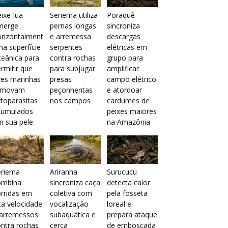
ixe-lua
Seriema utiliza
Poraquê
merge
pernas longas
sincroniza
orizontalment
e arremessa
descargas
na superfície
serpentes
elétricas em
eânica para
contra rochas
grupo para
rmitir que
para subjugar
amplificar
ves marinhas
presas
campo elétrico
emovam
peçonhentas
e atordoar
toparasitas
nos campos
cardumes de
cumulados
peixes maiores
m sua pele
na Amazônia
eriema
Ariranha
Surucucu
ombina
sincroniza caça
detecta calor
rridas em
coletiva com
pela fosseta
ta velocidade
vocalização
loreal e
 arremessos
subaquática e
prepara ataque
ntra rochas
cerca
de emboscada