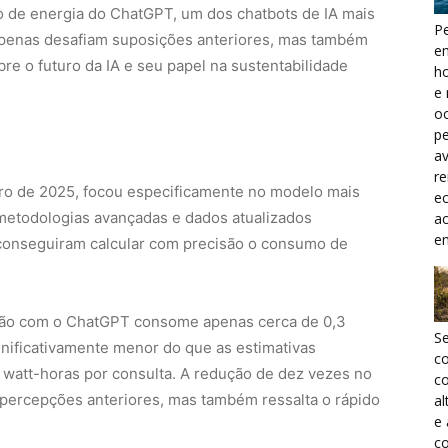
o de energia do ChatGPT, um dos chatbots de IA mais
Pe
penas desafiam suposições anteriores, mas também
e
re o futuro da IA e seu papel na sustentabilidade
h
e 
oc
pe
a
r
iro de 2025, focou especificamente no modelo mais
ec
metodologias avançadas e dados atualizados
a
e
 conseguiram calcular com precisão o consumo de
ação com o ChatGPT consome apenas cerca de 0,3
S
gnificativamente menor do que as estimativas
c
watt-horas por consulta.
A redução de dez vezes no
co
percepções anteriores, mas também ressalta o rápido
al
e
co