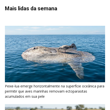
Peixe-lua emerge horizontalmente na superfície oceânica para
permitir que aves marinhas removam ectoparasitas
acumulados em sua pele
Seriema utiliza pernas longas e arremessa serpentes contra
rochas para subjugar presas peçonhentas nos campos