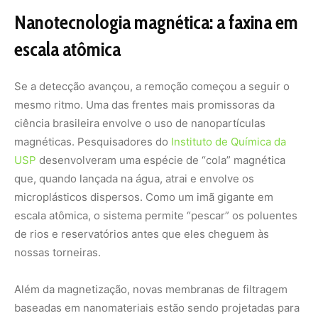
de rios e reservatórios antes que eles cheguem às
nossas torneiras.
Além da magnetização, novas membranas de filtragem
baseadas em nanomateriais estão sendo projetadas para
reter os nanoplásticos — partículas tão pequenas que
atravessam filtros convencionais de tratamento de
esgoto. Essas barreiras tecnológicas são a nossa última
chance de evitar que o plástico entre na cadeia alimentar
e, consequentemente, em órgãos vitais. Estudos
recentes indicam que a presença dessas partículas em
placas de gordura nas artérias pode quintuplicar o risco
de infarto ou AVC. Portanto, limpar a água não é apenas
uma questão de conservação ambiental, mas de saúde
pública urgente.