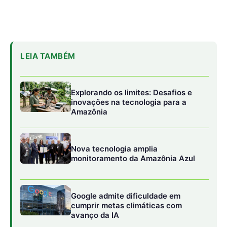
Google admite dificuldade em
cumprir metas climáticas com
avanço da IA
Outra aliada poderosa é a Pirólise acoplada à
Espectrometria de Massas (Py-GC/MS). Ao contrário dos
microscópios que contam partículas individuais, essa
tecnologia “derrete” a amostra — seja ela sangue ou
tecido — para medir a massa total de plástico presente.
Com isso, é possível quantificar a carga polimérica total
que um indivíduo carrega, fornecendo dados cruciais
para estudos epidemiológicos que ligam a poluição
plástica a doenças degenerativas e à infertilidade. A
precisão é tamanha que permite separar o plástico de
aditivos químicos, como o bisfenol A, que atuam como