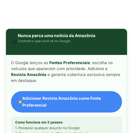
Adicionar Revista Amazônia como Fonte
Preferencial
Como funciona em 3 passos:
1. Pesquise qualquer assunto no Google
2. Toque no ⭐ ao lado de
"Principais Notícias"
3. Busque
Revista Amazônia
e marque a caixa — pronto!
MAIS LIDAS DA SEMANA
Peixe-lua emerge horizontalmente na
1
superfície oceânica para permitir que
aves marinhas removam ectoparasitas
acumulados em sua pele
Seriema utiliza pernas longas e
2
arremessa serpentes contra rochas
para subjugar presas peçonhentas nos
campos