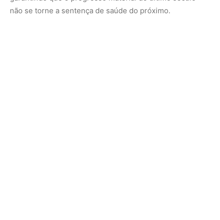
Nunca perca uma notícia da Amazônia
🌿
Controle o que você vê no Google
O Google lançou as
Fontes Preferenciais
: escolha os
veículos que aparecem com prioridade. Adicione a
Revista Amazônia
e garanta cobertura exclusiva sempre
em destaque.