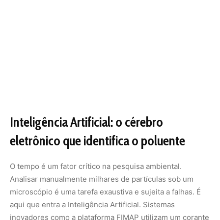
O tempo é um fator crítico na pesquisa ambiental.
Analisar manualmente milhares de partículas sob um
microscópio é uma tarefa exaustiva e sujeita a falhas. É
aqui que entra a Inteligência Artificial. Sistemas
inovadores como a plataforma FIMAP utilizam um corante
chamado Nile Red, que faz o plástico brilhar
(fluorescência) sob luz específica. O diferencial, porém,
está no software. Algoritmos de aprendizado de máquina,
como o k-means clustering, segmentam
automaticamente as imagens, separando o brilho do
plástico do brilho natural da matéria orgânica.
Essa automação permite um alto rendimento nas
análises. O que antes levava dias para ser contado por
um pesquisador, hoje é processado em minutos por
redes neurais treinadas para distinguir o formato e a cor
de cada polímero. Essa tecnologia de “visão