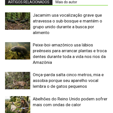
lembra o de gatos pequenos
Abelhões do Reino Unido podem sofrer
mais com ondas de calor
Nem os Camelos estão aguentando a
temperatura, calor extremo mata oito
filhotes em apenas um mês
Reservas da Biosfera Freiam
Desmatamento na Amazônia
Ocidental: Estudo
Edição atual da Revista