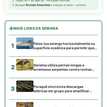
Poraquê sincroniza descargas
3
elétricas em grupo para amplificar
campo elétrico e atordoar cardumes de
peixes maiores na Amazônia
Seriema combina corridas em alta
4
velocidade e arremessos contra rochas
para imobilizar serpentes peçonhentas
no cerrado
Ariranha sincroniza caça coletiva com
5
vocalização subaquática e cerca
cardumes em rios rasos da Amazônia
Gostou desta reportagem?
Siga a Revista Amazônia no Google News
⭐ SEGUIR AGORA