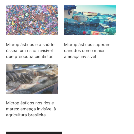
Microplásticos nos rios e
mares: ameaça invisível à
agricultura brasileira
ARTIGOS RELACIONADOS
Mais do autor
Jacamim usa vocalização grave que
atravessa o sub-bosque e mantém o
grupo unido durante a busca por
alimento
Peixe-boi-amazônico usa lábios
preênseis para arrancar plantas e troca
dentes durante toda a vida nos rios da
Amazônia
Onça-parda salta cinco metros, mia e
assobia porque seu aparelho vocal