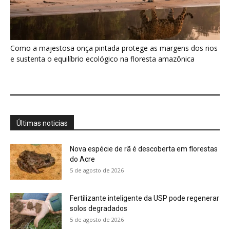
5 de agosto de 2026
Fertilizante inteligente da USP pode regenerar
solos degradados
5 de agosto de 2026
O que acontece com uma carcaça na
floresta? Um besouro pode...
5 de agosto de 2026
Um simples tapete de musgo escondia
centenas de formas de vida...
5 de agosto de 2026
Morcegos brancos constroem tendas com
folhas e conseguem digerir sementes em...
5 de agosto de 2026