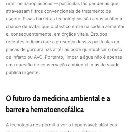
O futuro da medicina ambiental e a
barreira hematoencefálica
A tecnologia nos permitiu ver o impensável: plásticos
atravessando a barreira hematoencefálica e se
acumulando no cérebro, ou sendo detectados em
placentas e no leite materno. Esse conhecimento,
embora alarmante, é o que permite o desenvolvimento
de terapias preventivas. Ao entender como os polímeros
interagem com o sistema imunológico, cientistas podem
começar a buscar formas de mitigar a inflamação vascular
e os danos hormonais.
A integração entre biotecnologia e engenharia de
materiais aponta para um futuro onde o monitoramento
da “carga plástica” pessoal poderá fazer parte de exames
de rotina. Empresas como a
Thermo Fisher Scientific
e a