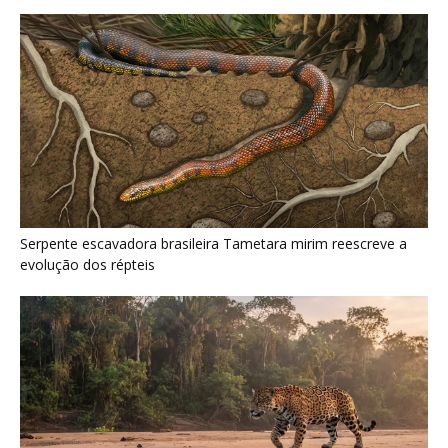
Como a majestosa onça pintada protege as margens dos rios
e sustenta o equilíbrio ecológico na floresta amazônica
Últimas noticias
Nova espécie de rã é descoberta em florestas
do Acre