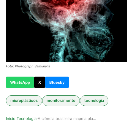
Foto: Photograph Samunella
WhatsApp
X
Bluesky
microplásticos
monitoramento
tecnologia
Inicio
Tecnologia
A ciência brasileira mapeia plásticos no cérebr…
›
›