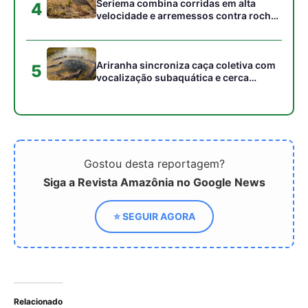
Relacionado
Microplásticos e a saúde
Microplásticos superam
óssea: um risco invisível
canudos como maior
que preocupa cientistas
ameaça invisível