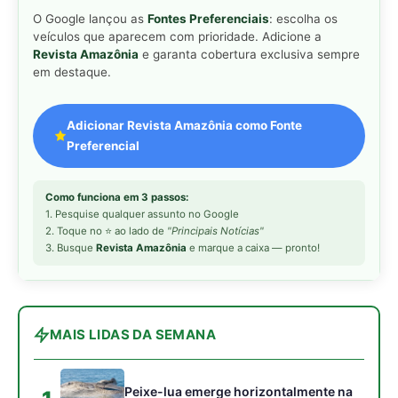
MAIS LIDAS DA SEMANA
Peixe-lua emerge horizontalmente na
1
superfície oceânica para permitir que
aves marinhas removam ectoparasitas
acumulados em sua pele
Seriema utiliza pernas longas e
2
arremessa serpentes contra rochas
para subjugar presas peçonhentas nos
campos
Poraquê sincroniza descargas
3
elétricas em grupo para amplificar
campo elétrico e atordoar cardumes de
peixes maiores na Amazônia
Ariranha sincroniza caça coletiva com
4
vocalização subaquática e cerca
cardumes em rios rasos da Amazônia