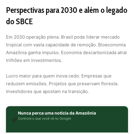
Nunca perca uma notícia da Amazônia
🌿
Controle o que você vê no Google
O Google lançou as
Fontes Preferenciais
: escolha os
veículos que aparecem com prioridade. Adicione a
Revista Amazônia
e garanta cobertura exclusiva sempre
em destaque.
Adicionar Revista Amazônia como Fonte
Preferencial
Como funciona em 3 passos:
1. Pesquise qualquer assunto no Google
2. Toque no ⭐ ao lado de
"Principais Notícias"
3. Busque
Revista Amazônia
e marque a caixa — pronto!