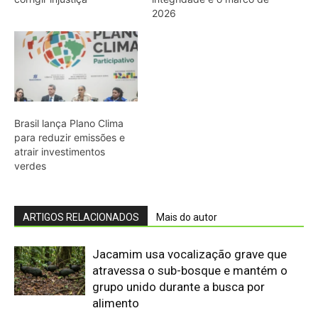
Jacamim usa vocalização grave que
atravessa o sub-bosque e mantém o
grupo unido durante a busca por
alimento
Peixe-boi-amazônico usa lábios
preênseis para arrancar plantas e troca
dentes durante toda a vida nos rios da
Amazônia
Onça-parda salta cinco metros, mia e
assobia porque seu aparelho vocal
lembra o de gatos pequenos
Abelhões do Reino Unido podem sofrer
mais com ondas de calor