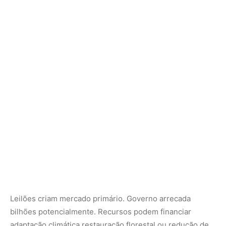
Leilões criam mercado primário. Governo arrecada
bilhões potencialmente. Recursos podem financiar
adaptação climática restauração florestal ou redução de
impostos verdes.
Projetos de redução e remoção quem
vende créditos
No SBCE Certificados de Redução ou Remoção
Verificada (CRVs) permitem compensação. Projetos
elegíveis incluem
Reflorestamento e restauração de áreas degradadas
Conservação de florestas nativas (REDD+)