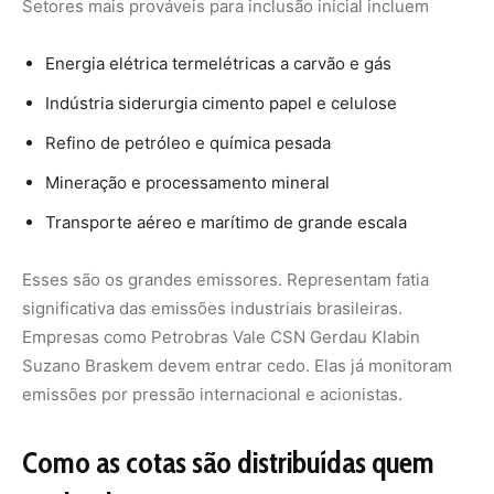
Suzano Braskem devem entrar cedo. Elas já monitoram
emissões por pressão internacional e acionistas.
Como as cotas são distribuídas quem
ganha de graça
Alocação gratuita histórica em sistemas como o europeu
(EU ETS) cobre parte das emissões para evitar fuga de
carbono. No Brasil o Plano Nacional de Alocação definirá
porcentagem gratuita versus leilão.
Em 2026 espera-se mistura. Alocação gratuita para
indústrias expostas a concorrência internacional. Leilões
para gerar receita pública. Lucro inicial vai para quem
recebe cotas grátis e emite menos que o permitido.
Empresas eficientes vendem excedente e embolsam
dinheiro.