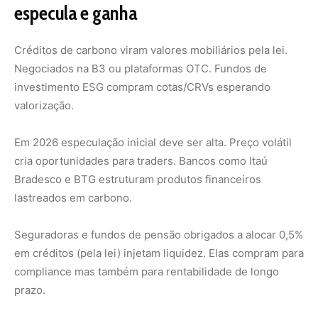
Seguradoras e fundos de pensão obrigados a alocar 0,5%
em créditos (pela lei) injetam liquidez. Elas compram para
compliance mas também para rentabilidade de longo
prazo.
Comunidades e povos tradicionais
quem recebe pagamento real
Projetos jurisdicionais REDD+ e privados em terras
indígenas/quilombolas geram receita compartilhada. Lei
resguarda direitos de comunidades.
Exemplos reais já existem no voluntário. Em 2026 com
regras claras espera-se multiplicação. Famílias recebem
por hectare preservado. Cooperativas vendem créditos
coletivos. Renda extra para educação saúde e autonomia.