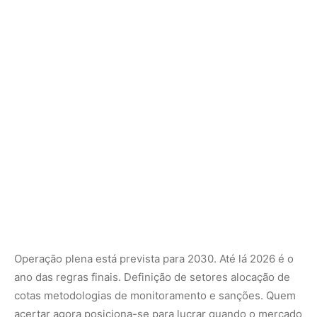
Operação plena está prevista para 2030. Até lá 2026 é o
ano das regras finais. Definição de setores alocação de
cotas metodologias de monitoramento e sanções. Quem
acertar agora posiciona-se para lucrar quando o mercado
virar líquido.
Notícia oficial do Ministério da Fazenda sobre início da
construção do sistema
Quem entra no SBCE setores e
thresholds em debate
A lei estabelece que operadores com emissões acima de
10 mil tCO₂e/ano reportam. Acima de certo patamar
(provavelmente 25 mil ou mais) tornam-se regulados