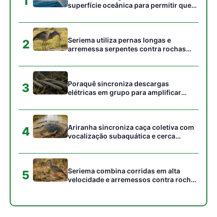
Seriema combina corridas em alta
5
velocidade e arremessos contra rochas
para imobilizar serpentes peçonhentas
no cerrado
Gostou desta reportagem?
Siga a Revista Amazônia no Google News
⭐ SEGUIR AGORA
Relacionado