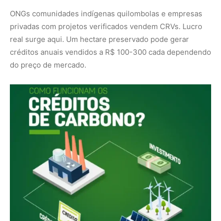
Em 2026 foco em metodologias robustas para evitar
dupla contagem e greenwashing. Quem investe em
verificação rigorosa (Verra Gold Standard ou futuras
normas nacionais) captura valor maior.