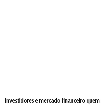
Investidores e mercado financeiro quem
especula e ganha
Créditos de carbono viram valores mobiliários pela lei.
Negociados na B3 ou plataformas OTC. Fundos de
investimento ESG compram cotas/CRVs esperando
valorização.
Em 2026 especulação inicial deve ser alta. Preço volátil
cria oportunidades para traders. Bancos como Itaú
Bradesco e BTG estruturam produtos financeiros
lastreados em carbono.