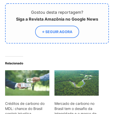
Créditos de carbono do
Mercado de carbono no
MDL: chance do Brasil
Brasil tem o desafio da
corrigir injustiça
integridade e o marco de
2026
Brasil lança Plano Clima
para reduzir emissões e
atrair investimentos
verdes
ARTIGOS RELACIONADOS
Mais do autor