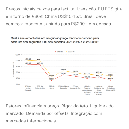
Fatores influenciam preço. Rigor do teto. Liquidez do
mercado. Demanda por offsets. Integração com
mercados internacionais.
Perspectivas para 2030 e além o legado
do SBCE
Em 2030 operação plena. Brasil pode liderar mercado
tropical com vasta capacidade de remoção. Bioeconomia
Amazônia ganha impulso. Economia descarbonizada atrai
trilhões em investimentos.
Lucro maior para quem inova cedo. Empresas que
reduzem emissões. Projetos que preservam floresta.
Investidores que apostam na transição.