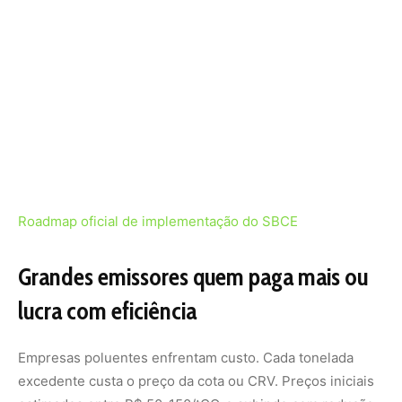
lucra com eficiência
Empresas poluentes enfrentam custo. Cada tonelada
excedente custa o preço da cota ou CRV. Preços iniciais
estimados entre R$ 50-150/tCO₂e subindo com redução
do teto.
Mas eficiência vira vantagem competitiva. Petrobras
reduz queima de gás em campos. Vale otimiza processos
siderúrgicos. CSN investe em hidrogênio verde. Elas
emitem menos compram menos cotas ou vendem
excedente.
Lucro indireto surge na valorização de ações.
Investidores ESG premiam empresas com baixa pegada
de carbono. Acesso a financiamento mais barato.
Contratos com clientes internacionais que exigem cadeia