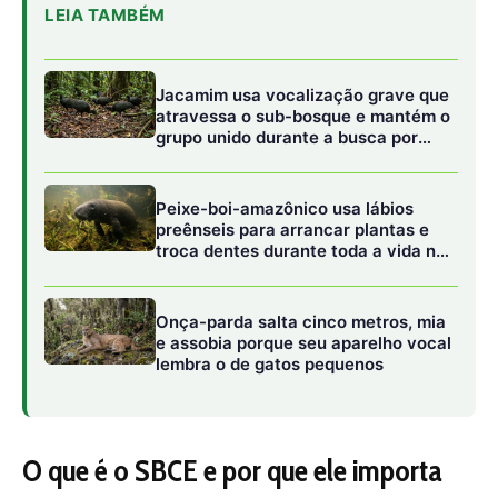
O que é o SBCE e por que ele importa
tanto em 2026
O SBCE segue o modelo cap-and-trade clássico. Define
um teto total de emissões para setores poluentes.
Empresas recebem ou compram cotas para emitir gases
de efeito estufa. Se emitem menos vendem o excedente.
Se emitem mais compram de quem sobrou. O teto cai ao
longo dos anos forçando reduções reais.