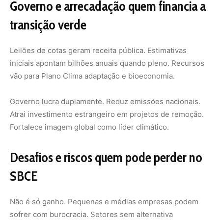
SBCE
Não é só ganho. Pequenas e médias empresas podem
sofrer com burocracia. Setores sem alternativa
tecnológica pagam caro. Preço alto de carbono eleva
custos de produção inflação.
Risco de vazamento de carbono indústrias migram para
países sem precificação. Fuga de empregos se alocação
gratuita for baixa.
Em 2026 judicialização ameaça. ADI 7795 questiona
pontos da lei. Regulamentação atrasada pode travar o
sistema.
Análise na ConJur sobre mito ou realidade do mercado
de carbono