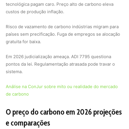
O preço do carbono em 2026 projeções
e comparações
Preços iniciais baixos para facilitar transição. EU ETS gira
em torno de €80/t. China US$10-15/t. Brasil deve
começar modesto subindo para R$200+ em década.