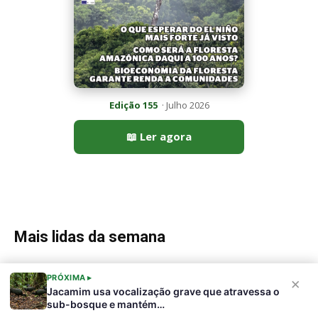
Mais lidas da semana
Peixe-lua emerge horizontalmente na superfície oceânica para
permitir que aves marinhas removam ectoparasitas
acumulados em sua pele
PRÓXIMA ▸
×
Jacamim usa vocalização grave que atravessa o
sub-bosque e mantém…