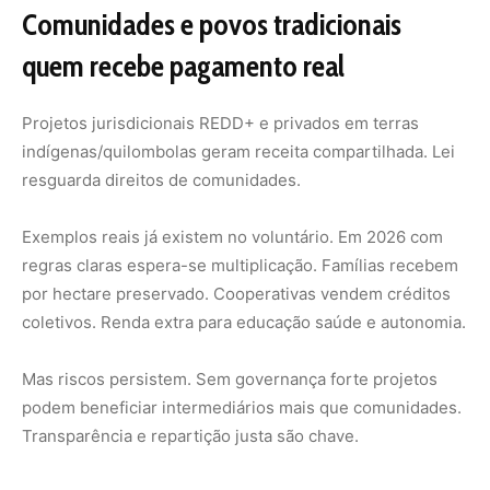
Mas riscos persistem. Sem governança forte projetos
podem beneficiar intermediários mais que comunidades.
Transparência e repartição justa são chave.
Governo e arrecadação quem financia a
transição verde
Leilões de cotas geram receita pública. Estimativas
iniciais apontam bilhões anuais quando pleno. Recursos
vão para Plano Clima adaptação e bioeconomia.
Governo lucra duplamente. Reduz emissões nacionais.
Atrai investimento estrangeiro em projetos de remoção.
Fortalece imagem global como líder climático.
Desafios e riscos quem pode perder no