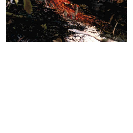
O estudo revelou que cerca de 80% a 90% de árvores da
floresta desses ambientes podem ser perdidas com um
único evento de fogo. “Descobrimos que a floresta que
se recupera nas áreas afetadas por incêndios quase
quarenta anos atrás, recuperou somente 16% de toda a