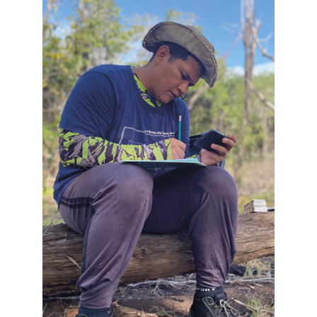
A pesquisa teve como objetivo entender como essas
florestas se recuperaram após incêndios florestais, ao
longo de 36 anos, além de avaliar a mudança na
composição de espécies, na diversidade, na estrutura da
vegetação e nos estoques de biomassa, especialmente
em eventos climáticos extremos associados ao
El Niño