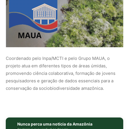
Nunca perca uma notícia da Amazônia
🌿
Controle o que você vê no Google
O Google lançou as
Fontes Preferenciais
: escolha os
veículos que aparecem com prioridade. Adicione a
Revista Amazônia
e garanta cobertura exclusiva sempre
em destaque.
Adicionar Revista Amazônia como Fonte
Preferencial
Como funciona em 3 passos:
1. Pesquise qualquer assunto no Google
2. Toque no ⭐ ao lado de
"Principais Notícias"