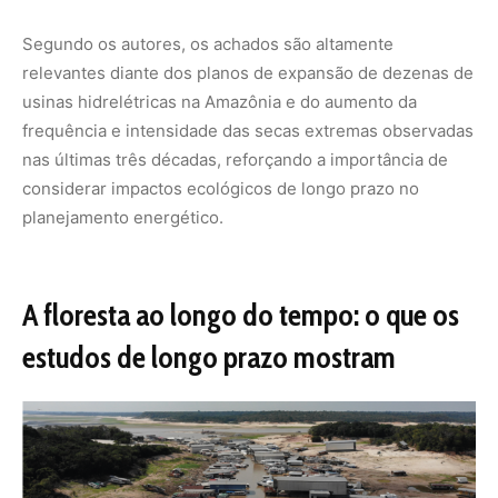
Seca histórica em Manaus 2023
Um segundo estudo realizado pelo PELD-MAUA teve
como foco compreender a dinâmica da sucessão pós-
fogo em florestas de igapó no Parque Nacional do Jaú na
Amazônia Central, analisando como secas severas
associadas com eventos de
El Niño
pode tornar áreas
úmidas vulneráveis a incêndios florestais (
Leia o artigo
completo:
https://www.sciencedirect.com/science/article/pii/S0