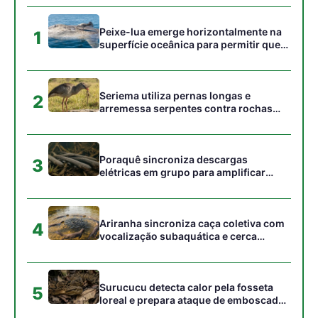
vocalização subaquática e cerca
cardumes em rios rasos da Amazônia
Surucucu detecta calor pela fosseta
5
loreal e prepara ataque de emboscada
no escuro da floresta
Gostou desta reportagem?
Siga a Revista Amazônia no Google News
⭐ SEGUIR AGORA
Relacionado