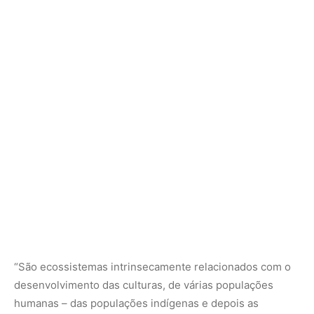
“São ecossistemas intrinsecamente relacionados com o
desenvolvimento das culturas, de várias populações
humanas – das populações indígenas e depois as
populações tradicionais que habitam na Amazônia,
principalmente as áreas alagáveis de várzea e também
dos igapós”, completou o coordenador do PELD-MAUA.
Segundo Schöngart, várzeas e igapó são ecossistemas
muito importantes na mitigação de impactos causados
por cheias e secas extremas que aumentaram neste
século na sua magnitude e frequência sem precedentes,
afetando diretamente as populações no entorno, os
municípios e na própria capital, Manaus (AM).
A Hidrelétrica de Balbina e a seca