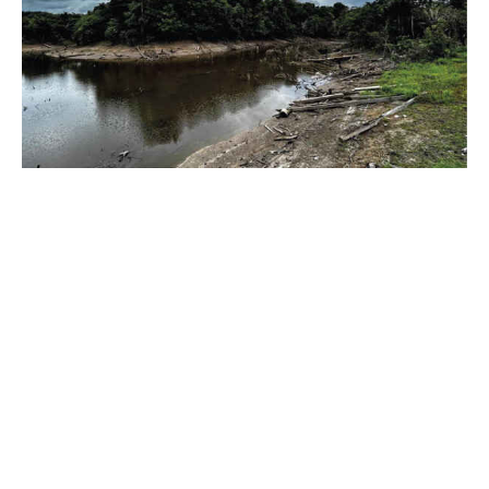
Um exemplo marcante que alterou completamente as
características naturais de um ecossistema foi a
barragem da hidrelétrica de Balbina. O represamento do
rio Uatumã (AM) para o enchimento do reservatório no
período de 1987 a 1989 causou uma seca artificial nas