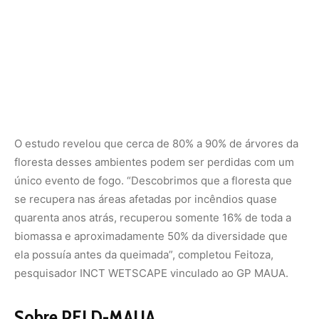
biomassa e aproximadamente 50% da diversidade que
ela possuía antes da queimada”, completou Feitoza,
pesquisador INCT WETSCAPE vinculado ao GP MAUA.
Sobre PELD-MAUA
Na quarta fase, o PELD-MAUA é um dos projetos mais
importantes de monitoramento ecológico de longa
duração nas áreas úmidas da região amazônica, com foco
na investigação dos impactos de distúrbios naturais,
como cheias e secas extremas e de ações humanas,
como queimadas e hidrelétricas.