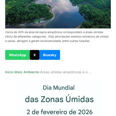
Cerca de 30% da área da bacia amazônica correspondem a áreas úmidas
(AUs) de diferentes categorias.. Elas amortecem eventos extremos de cheias
e secas, abrigam e geram biodiversidade, entre outras funções
WhatsApp
X
Bluesky
Inicio
Meio Ambiente
Áreas úmidas amazônicas e o Dia Mundial das Zon…
›
›