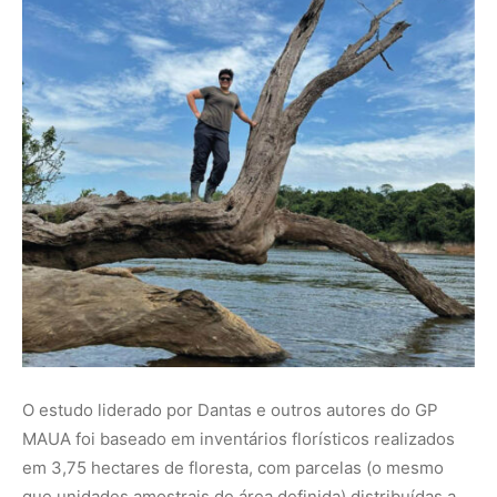
O estudo liderado por Dantas e outros autores do GP
MAUA foi baseado em inventários florísticos realizados
em 3,75 hectares de floresta, com parcelas (o mesmo
que unidades amostrais de área definida) distribuídas a
cada 10 km de distância da barragem. Os resultados
indicam que a seca artificial causou mortalidade
excessiva das florestas próximas à barragem, além de
alterações profundas na estrutura da vegetação.