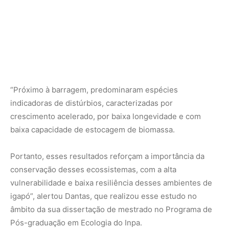
conservação desses ecossistemas, com a alta
vulnerabilidade e baixa resiliência desses ambientes de
igapó”, alertou Dantas, que realizou esse estudo no
âmbito da sua dissertação de mestrado no Programa de
Pós-graduação em Ecologia do Inpa.
Segundo os autores, os achados são altamente
relevantes diante dos planos de expansão de dezenas de
usinas hidrelétricas na Amazônia e do aumento da
frequência e intensidade das secas extremas observadas
nas últimas três décadas, reforçando a importância de
considerar impactos ecológicos de longo prazo no
planejamento energético.
A floresta ao longo do tempo: o que os
estudos de longo prazo mostram