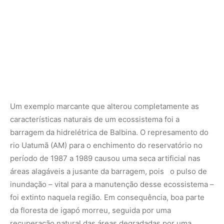
áreas alagáveis a jusante da barragem, pois o pulso de
inundação – vital para a manutenção desse ecossistema –
foi extinto naquela região
.
Em consequência, boa parte
da floresta de igapó morreu, seguida por uma
recuperação natural das áreas degradadas por uma
vegetação florestal que apresenta uma composição
diferente de espécies de árvores e com riqueza inferior
em comparação com a floresta anterior.
“Recentemente publicamos um estudo na revista
internacional
Forest Ecology and Management, que
mostrou que o barramento do Rio Uatumã ocasionou uma
profunda mudança na vegetação jusante. Os impactos
foram detectados até 120 quilômetros rio abaixo,
mostrando redução significativa na diversidade de
espécies e mudanças na composição florística, mesmo
após quarenta anos do impacto da instalação”, revelou a