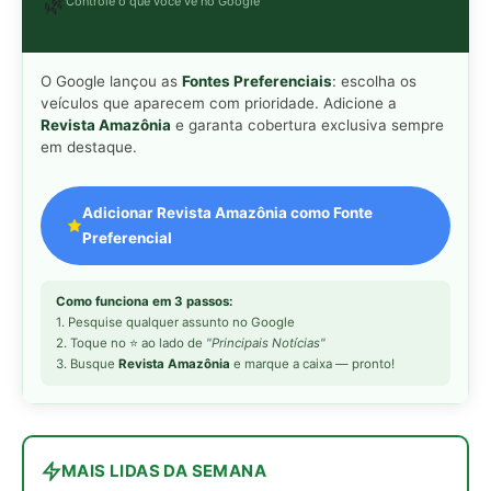
3. Busque
Revista Amazônia
e marque a caixa — pronto!
MAIS LIDAS DA SEMANA
Peixe-lua emerge horizontalmente na
1
superfície oceânica para permitir que
aves marinhas removam ectoparasitas
acumulados em sua pele
Seriema utiliza pernas longas e
2
arremessa serpentes contra rochas
para subjugar presas peçonhentas nos
campos
Poraquê sincroniza descargas
3
elétricas em grupo para amplificar
campo elétrico e atordoar cardumes de
peixes maiores na Amazônia
Ariranha sincroniza caça coletiva com
4