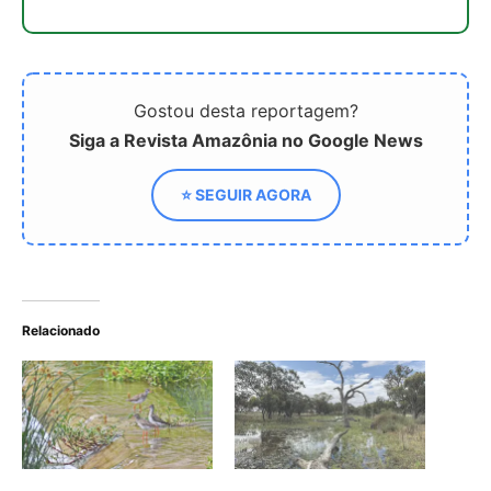
Zona úmida de Lhalu se
Benefícios de áreas
torna símbolo global de
úmidas restauradas para
conservação
o clima e a resiliência à
seca após apenas um ano
Estudo revela que áreas
úmidas do Cerrado
estocam mais carbono
que a Amazônia