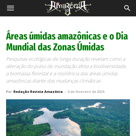
Revista
Amazônia
Áreas úmidas amazônicas e o Dia
Mundial das Zonas Úmidas
Pesquisas ecológicas de longa duração revelam como a
alteração do pulso de inundação afeta a biodiversidade,
a biomassa florestal e a resiliência das áreas úmidas
amazônicas diante das mudanças climáticas
Por
Redação Revista Amazônia
-
4 de fevereiro de 2026