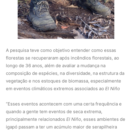
“Esses eventos acontecem com uma certa frequência e
quando a gente tem eventos de seca extrema,
principalmente relacionados
El Niño
, esses ambientes de
igapó passam a ter um acúmulo maior de serapilheira
(camada de folhas secas, galhos, restos de frutas, flores
que está na superfície do solo), que acumula, seca mais
rápido e acaba se tornando altamente vulnerável a
incêndios. Lembrando que o incêndio não ocorre
naturalmente nas florestas e nem na Amazônia, mas ele
precisa de um agente externo, geralmente um fator
antrópico, ou seja, um ser humano para dar essa ignição
e iniciar o fogo”, detalhou o autor do estudo, Gildo Vieira
Feitoza. A pesquisa foi abordada na sua tese de
doutorado de Feitoza, defendida no Programa de Pós-
graduação em Botânica do Inpa.