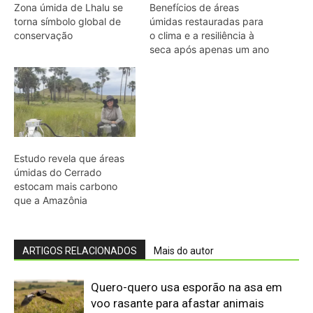
ARTIGOS RELACIONADOS
Mais do autor
Quero-quero usa esporão na asa em
voo rasante para afastar animais
maiores e proteger o ninho camuflado
no campo
Filhotes de tartaruga-da-amazônia
vocalizam dentro do ovo e sincronizam
a saída coletiva do ninho até a água
Saracura distribui o peso dos dedos
sobre plantas flutuantes e corre para
escapar em áreas alagadas
Franja nas penas da coruja quebra a
turbulência do ar e elimina o ruído do
voo sobre a presa