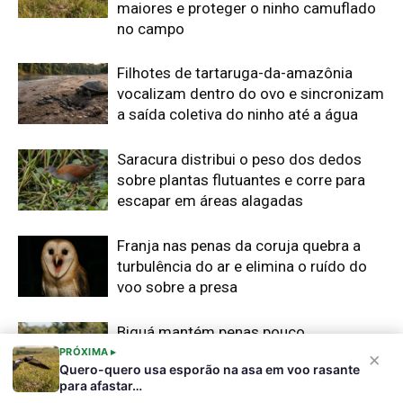
Biguá mantém penas pouco
impermeáveis para mergulhar e seca
as asas ao sol após a pesca
Osso hioide do pica-pau contorna o
crânio e amortece impactos repetidos
durante a batida no tronco
Edição atual da Revista
Amazônia
PRÓXIMA ▸
×
Quero-quero usa esporão na asa em voo rasante
para afastar…
ÚLTIMA EDIÇÃO