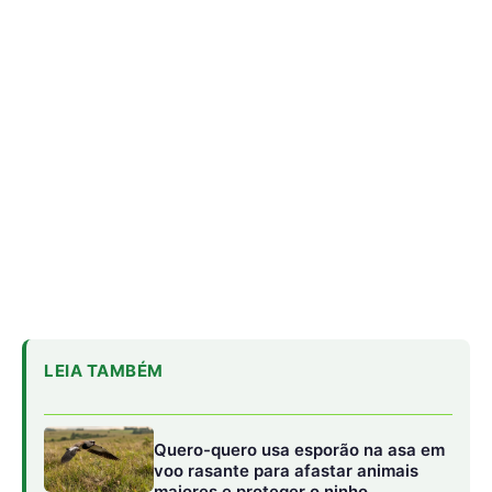
LEIA TAMBÉM
Quero-quero usa esporão na asa em
voo rasante para afastar animais
maiores e proteger o ninho
camuflado no campo
Filhotes de tartaruga-da-amazônia
vocalizam dentro do ovo e
sincronizam a saída coletiva do
ninho até a água
Saracura distribui o peso dos dedos
sobre plantas flutuantes e corre para
escapar em áreas alagadas
Para o pesquisador do Inpa e coordenador do Programa
de Pesquisas Ecológicas de Longa Duração (PELD