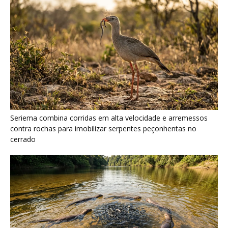
Ariranha sincroniza caça coletiva com vocalização subaquática
e cerca cardumes em rios rasos da Amazônia