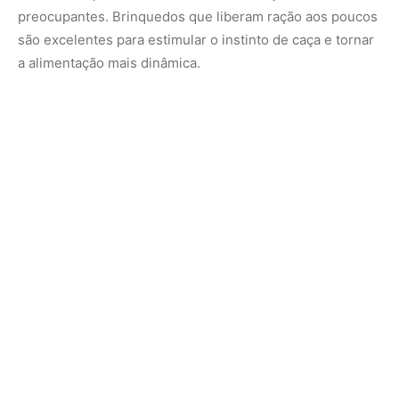
6. Exploração exagerada de cantos e armários
Quando um gato começa a abrir armários, escalar
prateleiras ou derrubar objetos com frequência, muitas
vezes não é apenas curiosidade: é busca por novidade.
Esse tipo de comportamento mostra que ele precisa de
mais desafios no ambiente. Criar prateleiras exclusivas