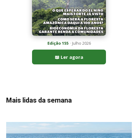
Peixe-lua emerge horizontalmente na superfície oceânica para
permitir que aves marinhas removam ectoparasitas
acumulados em sua pele