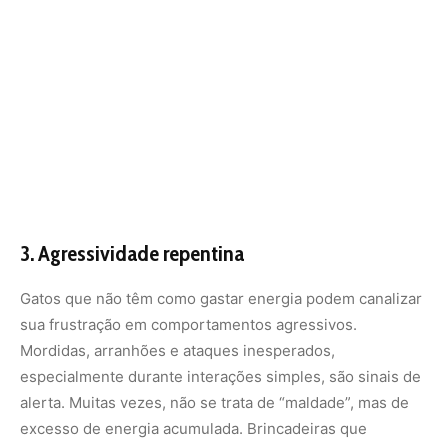
Mordidas, arranhões e ataques inesperados,
especialmente durante interações simples, são sinais de
alerta. Muitas vezes, não se trata de “maldade”, mas de
excesso de energia acumulada. Brincadeiras que
simulam caça, como varinhas com penas, podem ser uma
ótima saída.
4. Apatia ou sono em excesso
Embora seja normal que gatos durmam até 16 horas por
dia, a diferença está no comportamento quando estão
acordados. Se ele parece sempre apático, sem interesse
em brincar ou explorar, pode estar desestimulado. É
importante oferecer brinquedos novos, variar a rotina e
até incentivar jogos de caça com petiscos.
5. Comer por ansiedade ou perda de apetite