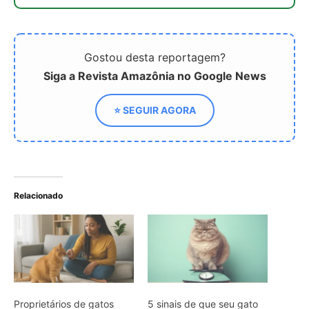
Proprietários de gatos
5 sinais de que seu gato
estão evitando obesidade
está acima do peso e
e riscos sérios com esses
como ajudá-lo
6 sinais de alerta imediato
Gato Siamês: 6
características únicas que
encantam tutores
ARTIGOS RELACIONADOS
Mais do autor