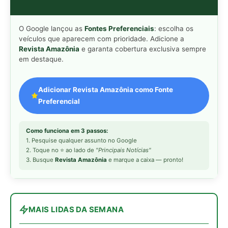
MAIS LIDAS DA SEMANA
Peixe-lua emerge horizontalmente na
1
superfície oceânica para permitir que
aves marinhas removam ectoparasitas
acumulados em sua pele
Seriema utiliza pernas longas e
2
arremessa serpentes contra rochas
para subjugar presas peçonhentas nos
campos
Poraquê sincroniza descargas
3
elétricas em grupo para amplificar
campo elétrico e atordoar cardumes de
peixes maiores na Amazônia
Ariranha sincroniza caça coletiva com
4
vocalização subaquática e cerca