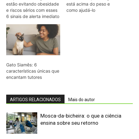
Mosca-da-bicheira: o que a ciência
ensina sobre seu retorno
Fertilizante inteligente da USP pode
regenerar solos degradados
MPF processa Banco do Brasil por
crédito em terra indígena
Peixe cachorro utiliza presas inferiores
de quinze centímetros para perfurar e
segurar presas em águas da Amazônia
Tamanduá-mirim utiliza cauda preênsil