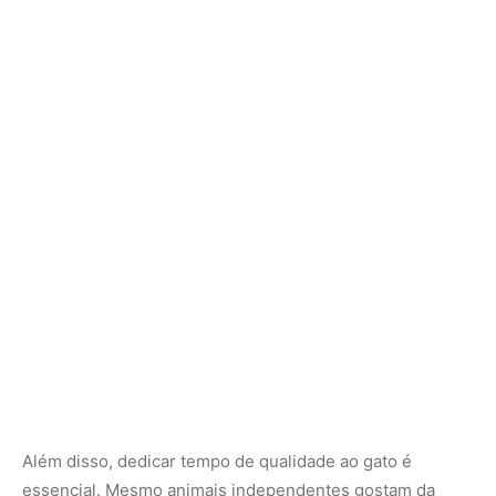
Além disso, dedicar tempo de qualidade ao gato é
essencial. Mesmo animais independentes gostam da
presença do tutor, seja em brincadeiras, seja em
momentos de carinho.
O papel do tutor no bem-estar felino
Gatos não precisam apenas de comida e água. O bem-
estar físico e emocional também depende do
envolvimento do tutor. Observar sinais de tédio ou
estresse e agir rapidamente garante uma vida longa e
saudável para o animal. Estimular não significa apenas
gastar energia, mas também fortalecer o vínculo entre