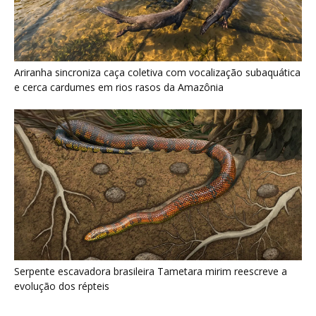
Serpente escavadora brasileira Tametara mirim reescreve a
evolução dos répteis
Últimas noticias
Jabuti-tinga usa o olfato para localizar frutos
caídos e espalha sementes...
6 de agosto de 2026
Ação climática avança na América Latina com
apoio da ONU
6 de agosto de 2026
Rato-de-espinho solta a pele ao ser agarrado