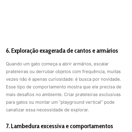
para gatos ou montar um “playground vertical” pode
canalizar essa necessidade de explorar.
7. Lambedura excessiva e comportamentos
repetitivos
Um gato que se lambe demais, até arrancar pelos, ou que
adota comportamentos repetitivos, como perseguir o
próprio rabo constantemente, pode estar sofrendo de
estresse por falta de estímulo. Esses hábitos são formas
de aliviar a ansiedade. Brincadeiras interativas e
momentos de contato com o tutor ajudam a reduzir esses
sinais.
Como estimular seu gato no dia a dia
Se você identificou algum desses sinais, é hora de agir. A