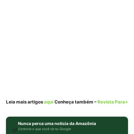
Leia mais artigos
aqui
Conheça também –
Revista Para+
Nunca perca uma notícia da Amazônia
🌿
Controle o que você vê no Google
O Google lançou as
Fontes Preferenciais
: escolha os
veículos que aparecem com prioridade. Adicione a
Revista Amazônia
e garanta cobertura exclusiva sempre
em destaque.
Adicionar Revista Amazônia como Fonte
Preferencial
Como funciona em 3 passos:
1. Pesquise qualquer assunto no Google
2. Toque no ⭐ ao lado de
"Principais Notícias"
3. Busque
Revista Amazônia
e marque a caixa — pronto!