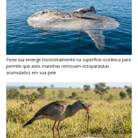
Seriema utiliza pernas longas e arremessa serpentes contra
rochas para subjugar presas peçonhentas nos campos