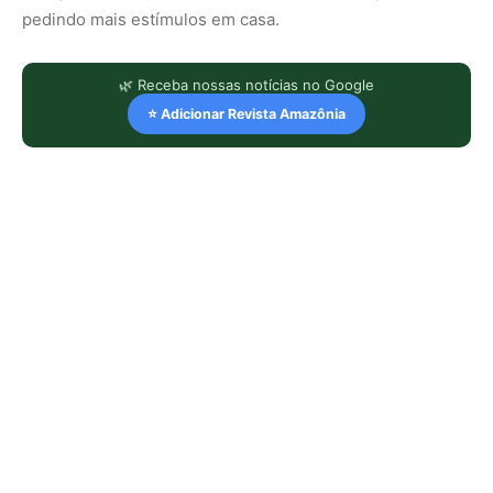
pedindo mais estímulos em casa.
🌿 Receba nossas notícias no Google
⭐ Adicionar Revista Amazônia
LEIA TAMBÉM
Mosca-da-bicheira: o que a ciência
ensina sobre seu retorno