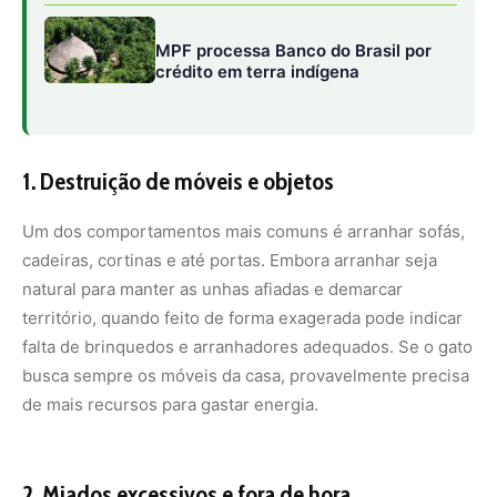
busca sempre os móveis da casa, provavelmente precisa
de mais recursos para gastar energia.
2. Miados excessivos e fora de hora
Gatos se comunicam por meio de miados, mas quando
eles se tornam frequentes e insistentes, é sinal de que
algo não vai bem. Miados excessivos podem indicar
tédio, solidão ou até ansiedade. Oferecer brinquedos
interativos, momentos de brincadeira e até prateleiras
para escalada ajuda a reduzir esse comportamento.