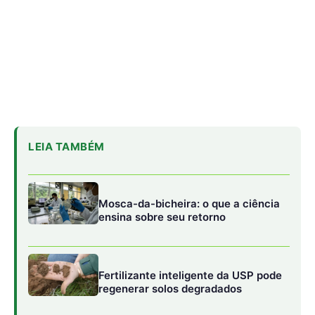
Fertilizante inteligente da USP pode
regenerar solos degradados
MPF processa Banco do Brasil por
crédito em terra indígena
1. Destruição de móveis e objetos
Um dos comportamentos mais comuns é arranhar sofás,
cadeiras, cortinas e até portas. Embora arranhar seja
natural para manter as unhas afiadas e demarcar
território, quando feito de forma exagerada pode indicar
falta de brinquedos e arranhadores adequados. Se o gato