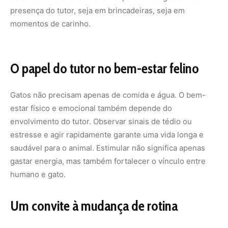
humano e gato.
Um convite à mudança de rotina
Se o seu felino tem arranhado mais os móveis, miado em
excesso ou demonstrado comportamentos estranhos,
pode ser que ele esteja pedindo mais estímulos.
Oferecer um ambiente enriquecido não é luxo, mas uma
necessidade para que os felinos expressem sua natureza
curiosa e ativa.
Com atenção e pequenas mudanças, você verá seu gato
mais feliz, equilibrado e saudável — e sua casa mais
harmoniosa. Afinal, quando o gato tem o que precisa,
todos os moradores ganham.