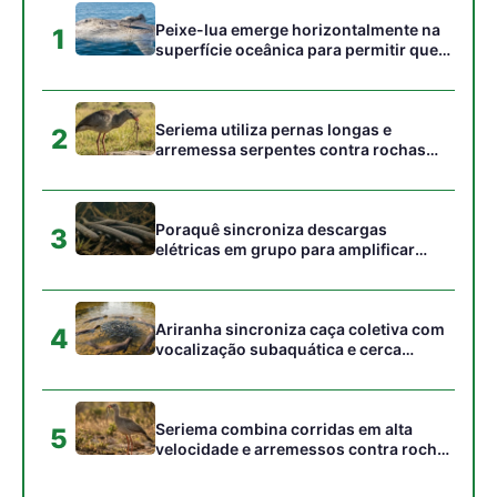
cardumes em rios rasos da Amazônia
Seriema combina corridas em alta
5
velocidade e arremessos contra rochas
para imobilizar serpentes peçonhentas
no cerrado
Gostou desta reportagem?
Siga a Revista Amazônia no Google News
⭐ SEGUIR AGORA
Relacionado