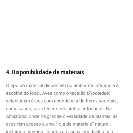
selecionam áreas com abundância de fibras vegetais,
como capim, para tecer seus ninhos intricados. Na
Amazônia, onde há grande diversidade de plantas, as
aves têm acesso a uma “loja de materiais” natural,
incluindo musgos, líquens e cascas, que facilitam a
construção de ninhos resistentes e camuflados.
Critérios comportamentais na
construção de ninhos
Além dos fatores ecológicos, o comportamento das aves
– moldado por instinto, aprendizado e interações sociais
– também determina onde e como os ninhos são
construídos.
1. Instinto e adaptação evolutiva