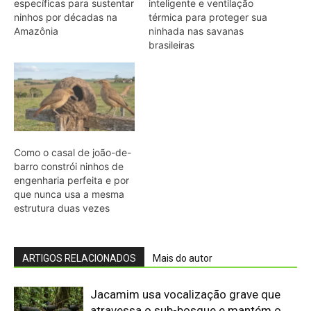
ARTIGOS RELACIONADOS
Mais do autor
Jacamim usa vocalização grave que
atravessa o sub-bosque e mantém o
grupo unido durante a busca por
alimento
Peixe-boi-amazônico usa lábios
preênseis para arrancar plantas e troca
dentes durante toda a vida nos rios da
Amazônia
Abelhões do Reino Unido podem sofrer
mais com ondas de calor
Nem os Camelos estão aguentando a