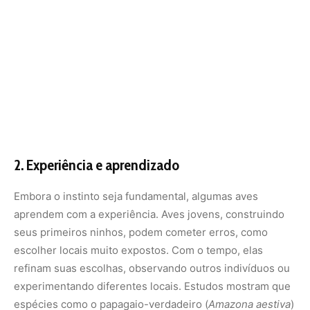
seus primeiros ninhos, podem cometer erros, como
escolher locais muito expostos. Com o tempo, elas
refinam suas escolhas, observando outros indivíduos ou
experimentando diferentes locais. Estudos mostram que
espécies como o papagaio-verdadeiro (
Amazona aestiva
)
melhoram a seleção de cavidades em árvores à medida
que ganham experiência reprodutiva.
3. Interações sociais e competição
Em florestas densas, como a Amazônia, a competição por
bons locais de nidificação é intensa. Algumas aves, como
os psitacídeos (papagaios e araras), disputam cavidades
em árvores com outras espécies ou até com membros da
mesma espécie. Para evitar conflitos, muitas optam por
locais menos óbvios, como buracos em troncos mortos.
Além disso, espécies coloniais, como as garças,
constroem ninhos próximos umas das outras, formando