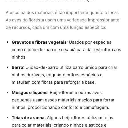
pequenas usam esses materiais macios para forrar
ninhos, proporcionando conforto e camuflagem.
Teias de aranha
: Alguns beija-flores utilizam teias
para colar materiais, criando ninhos elásticos e
resistentes.
Penas e pelos
: Aves como o gavião usam penas
próprias ou pelos de mamíferos para isolar
termicamente o ninho.
Na Amazônia, a diversidade de materiais é vasta. Por
exemplo, a arara-vermelha (
Ara chloropterus
) usa lascas
de madeira de árvores mortas para forrar cavidades,
enquanto o sanhaço (
Thraupidae
) entrelaça fibras de
palmeiras para criar ninhos pendentes.