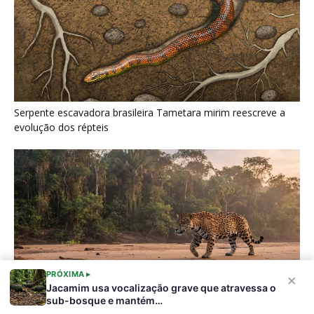
Como a majestosa onça pintada protege as margens dos rios
e sustenta o equilíbrio ecológico na floresta amazônica
Últimas noticias
Jacamim usa vocalização grave que
atravessa o sub-bosque e mantém o...
5 de agosto de 2026
PRÓXIMA ▸
×
Jacamim usa vocalização grave que atravessa o
Peixe-boi-amazônico usa lábios preênseis
sub-bosque e mantém…
para arrancar plantas e troca dentes durante...