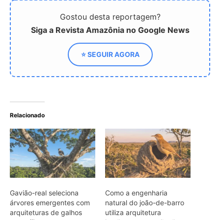
Gavião-real seleciona
Como a engenharia
árvores emergentes com
natural do joão-de-barro
arquiteturas de galhos
utiliza arquitetura
específicas para sustentar
inteligente e ventilação
ninhos por décadas na
térmica para proteger sua
Amazônia
ninhada nas savanas
brasileiras
Como o casal de joão-de-
barro constrói ninhos de
engenharia perfeita e por
que nunca usa a mesma
estrutura duas vezes