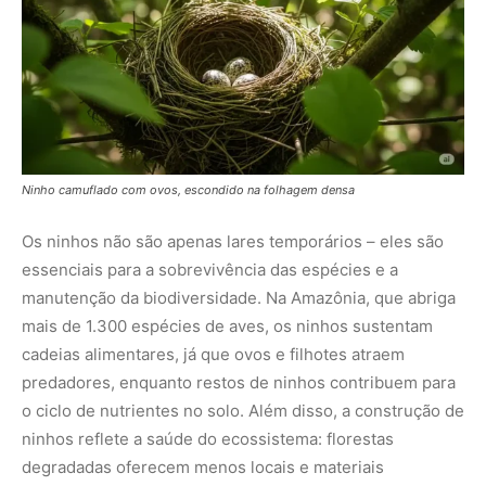
predadores, enquanto restos de ninhos contribuem para
o ciclo de nutrientes no solo. Além disso, a
construção de
ninhos
reflete a saúde do ecossistema: florestas
degradadas oferecem menos locais e materiais
adequados, reduzindo o sucesso reprodutivo das aves.
Como proteger os ninhos das aves?
Proteger os locais de nidificação é crucial para a
conservação das
aves da floresta
. Algumas ações
práticas incluem:
Preservar árvores
: Evite cortar árvores velhas ou
mortas, que são ideais para cavidades de nidificação.
Reduzir o desmatamento
: Apoie iniciativas como o
Fundo Amazônia
para proteger habitats.