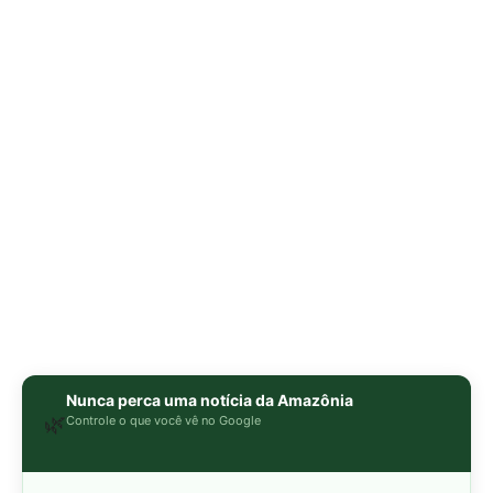
Nunca perca uma notícia da Amazônia
🌿
Controle o que você vê no Google
O Google lançou as
Fontes Preferenciais
: escolha os
veículos que aparecem com prioridade. Adicione a
Revista Amazônia
e garanta cobertura exclusiva sempre
em destaque.
Adicionar Revista Amazônia como Fonte
Preferencial
Como funciona em 3 passos:
1. Pesquise qualquer assunto no Google
2. Toque no ⭐ ao lado de
"Principais Notícias"
3. Busque
Revista Amazônia
e marque a caixa — pronto!