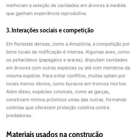
colônias que oferecem proteção coletiva contra
predadores.
Materiais usados na construção
A escolha dos materiais é tão importante quanto o local.
As aves da floresta usam uma variedade impressionante
de recursos, cada um com uma função específica:
Gravetos e fibras vegetais
: Usados por espécies
como o joão-de-barro e o sabiá para dar estrutura aos
ninhos.
Barro
: O joão-de-barro utiliza barro úmido para criar
ninhos duráveis, enquanto outras espécies o
misturam com fibras para reforçar a base.
Musgos e líquens
: Beija-flores e outras aves