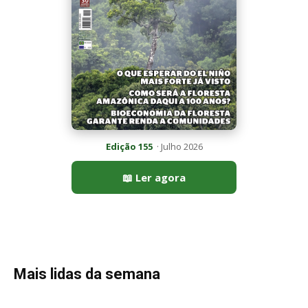
Mais lidas da semana
Peixe-lua emerge horizontalmente na superfície oceânica para
permitir que aves marinhas removam ectoparasitas
acumulados em sua pele