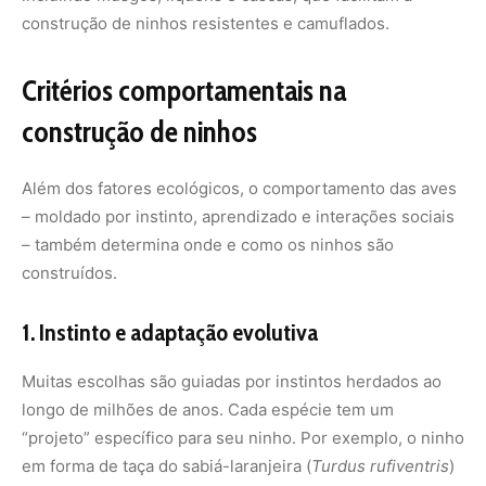
Muitas escolhas são guiadas por instintos herdados ao
longo de milhões de anos. Cada espécie tem um
“projeto” específico para seu ninho. Por exemplo, o ninho
em forma de taça do sabiá-laranjeira (
Turdus rufiventris
)
é construído em bifurcações de galhos, usando gravetos
e barro, enquanto o beija-flor prefere ninhos minúsculos,
feitos com teias de aranha e líquens, colados a folhas ou
galhos finos. Esses padrões são tão precisos que
ornitólogos podem identificar a espécie apenas pelo
formato do ninho.