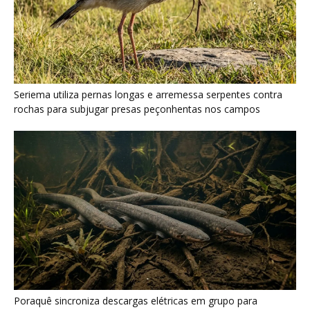
Poraquê sincroniza descargas elétricas em grupo para
amplificar campo elétrico e atordoar cardumes de peixes
maiores na Amazônia
Seriema combina corridas em alta velocidade e arremessos
contra rochas para imobilizar serpentes peçonhentas no