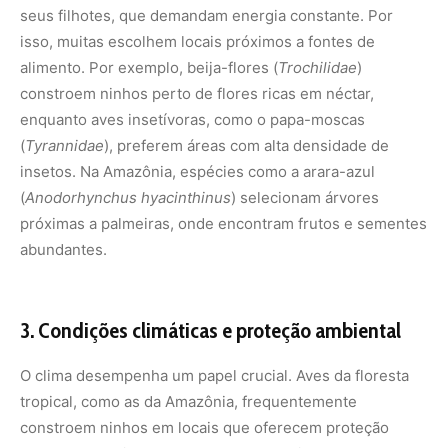
3. Condições climáticas e proteção ambiental
O clima desempenha um papel crucial. Aves da floresta
tropical, como as da Amazônia, frequentemente
constroem ninhos em locais que oferecem proteção
contra chuvas intensas ou calor excessivo. Por exemplo,
o mutum (
Crax fasciolata
) prefere áreas densas no sub-
bosque, onde a copa das árvores bloqueia chuvas fortes.
Já espécies como o gavião-real (
Harpia harpyja
)
constroem ninhos enormes no topo de árvores
emergentes, aproveitando a ventilação e a exposição ao
sol para manter os ovos aquecidos.