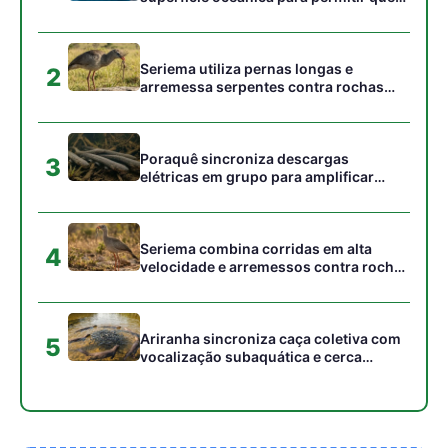
Ariranha sincroniza caça coletiva com
5
vocalização subaquática e cerca
cardumes em rios rasos da Amazônia
Gostou desta reportagem?
Siga a Revista Amazônia no Google News
⭐ SEGUIR AGORA
Relacionado