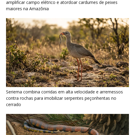
cerrado
Serpente escavadora brasileira Tametara mirim reescreve a
evolução dos répteis