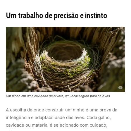
Um ninho em uma cavidade de árvore, um local seguro para os ovos
A escolha de onde construir um ninho é uma prova da
inteligência e adaptabilidade das aves. Cada galho,
cavidade ou material é selecionado com cuidado,
refletindo milhões de anos de evolução. Ao observar um
ninho, seja o delicado cesto de um beija-flor ou a
fortaleza de barro de um joão-de-barro, vemos a
natureza em ação, equilibrando beleza e função.
Proteger esses lares é proteger a vida selvagem e a
riqueza das florestas. Você já encontrou um ninho na sua
região? Compartilhe sua história nos comentários ou nas
redes sociais! Para saber mais, visite o
Embrapa
ou o
Fundo Amazônia
.