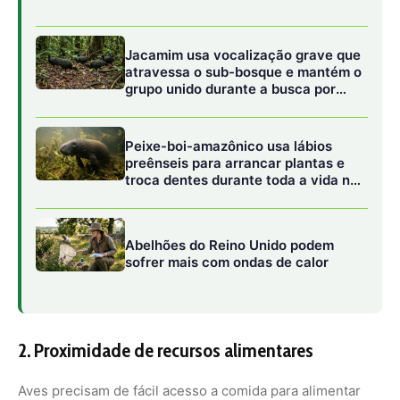
2. Proximidade de recursos alimentares
Aves precisam de fácil acesso a comida para alimentar
seus filhotes, que demandam energia constante. Por
isso, muitas escolhem locais próximos a fontes de
alimento. Por exemplo, beija-flores (
Trochilidae
)
constroem ninhos perto de flores ricas em néctar,
enquanto aves insetívoras, como o papa-moscas
(
Tyrannidae
), preferem áreas com alta densidade de
insetos. Na Amazônia, espécies como a arara-azul
(
Anodorhynchus hyacinthinus
) selecionam árvores
próximas a palmeiras, onde encontram frutos e sementes
abundantes.