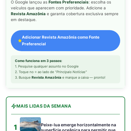
MAIS LIDAS DA SEMANA
Peixe-lua emerge horizontalmente na
1
superfície oceânica para permitir que
aves marinhas removam ectoparasitas
acumulados em sua pele
Seriema utiliza pernas longas e
2
arremessa serpentes contra rochas
para subjugar presas peçonhentas nos
campos
Poraquê sincroniza descargas
3
elétricas em grupo para amplificar
campo elétrico e atordoar cardumes de
peixes maiores na Amazônia
Seriema combina corridas em alta
4
velocidade e arremessos contra rochas
para imobilizar serpentes peçonhentas
no cerrado