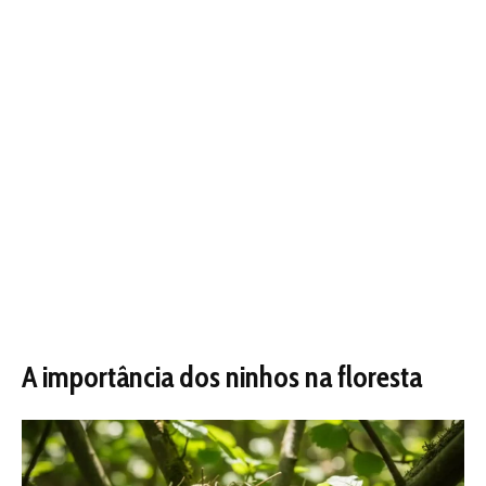
A importância dos ninhos na floresta
Ninho camuflado com ovos, escondido na folhagem densa
Os ninhos não são apenas lares temporários – eles são
essenciais para a sobrevivência das espécies e a
manutenção da biodiversidade. Na Amazônia, que abriga
mais de 1.300 espécies de aves, os ninhos sustentam
cadeias alimentares, já que ovos e filhotes atraem