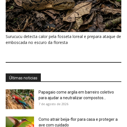
para ajudar a neutralizar compostos...
7 de agosto de 2026
Como atrair beija-flor para casa e proteger a
ave com cuidado
7 de agosto de 2026
Ossos de mamute-lanoso surgem às
margens do Danúbio na seca
7 de agosto de 2026
Martim-pescador ajusta dois focos na retina
para corrigir a refração e...
7 de agosto de 2026
Energia renovável avança, mas milhões
seguem no escuro
7 de agosto de 2026