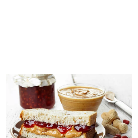
Sanduiche com pasta de amendoim – Imagem: iStockphoto LP
Brissette diz que é útil ter números claros e acionáveis
para nos guiar na jornada da saúde, mas, na verdade, só
precisamos nos lembrar de dois: “Pense na regra 80-20
quando se trata da sua dieta. Oitenta por cento do tempo,
opte por alimentos mais nutritivos que ajudam a
prolongar sua vida. E nos outros 20%, tudo bem escolher
comidas menos nutritivas, mas divertidas, como um
cachorro-quente de vez em quando.”