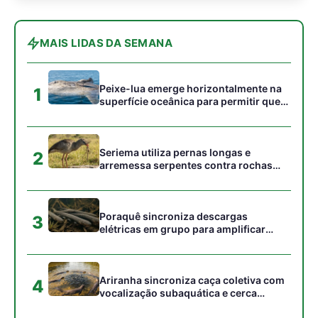
campo elétrico e atordoar cardumes de
peixes maiores na Amazônia
Ariranha sincroniza caça coletiva com
4
vocalização subaquática e cerca
cardumes em rios rasos da Amazônia
Seriema combina corridas em alta
5
velocidade e arremessos contra rochas
para imobilizar serpentes peçonhentas
no cerrado
Gostou desta reportagem?
Siga a Revista Amazônia no Google News
⭐ SEGUIR AGORA