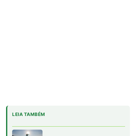
LEIA TAMBÉM
Super El Niño e ondas de calor: como
proteger a saúde
Café protege o fígado: estudo revela
mecanismos biológicos
Fiocruz identifica proteínas-chave
para vacina universal contra malária
Se essa notícia já é estressante, imagine o que o lendário