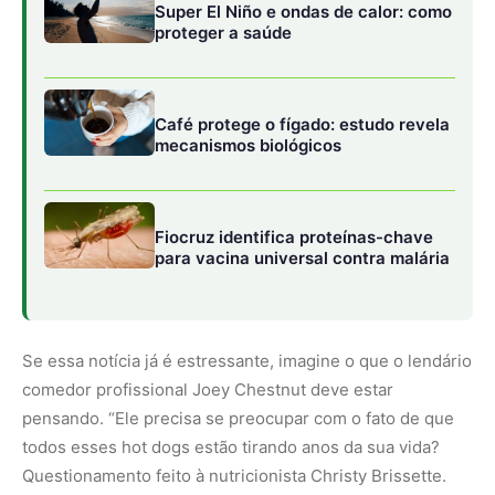
comedor profissional Joey Chestnut deve estar
pensando. “Ele precisa se preocupar com o fato de que
todos esses hot dogs estão tirando anos da sua vida?
Questionamento feito à nutricionista Christy Brissette.
Repensar no consumo
“Se você está comendo hot dogs no estilo Joey, talvez
seja um bom momento para repensar e diminuir um
pouco”, disse Brissette. “Mas se você come um ho dog
de vez em quando, tudo bem. Todo mundo quer ter
alimentos divertidos na vida, e isso faz parte de
aproveitar a comida.”