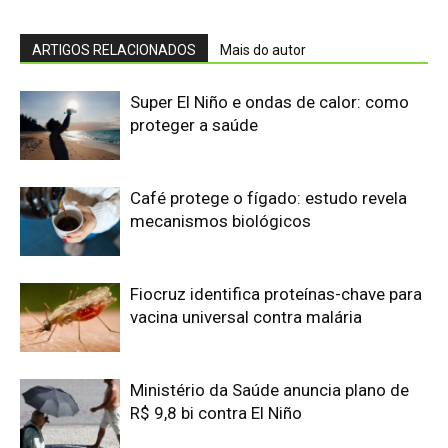
Ministério da Saúde anuncia plano de
R$ 9,8 bi contra El Niño
Calor extremo matou 120 mil pessoas
no Brasil — sem dados raciais claros
sobre quem mais sofre
Prodígio aos nove anos e futuro
neurocirurgião infantil Aiden Wilkins
redefine os limites da inteligência e da
neurociência na faculdade