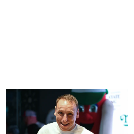
Joey Chestnut, comedor profissional de hot dog – Imagem: Evan
Agostini/Invision/AP
Só em competições, Joey já comeu pelo menos 1.094 hot
dogs, o que somaria 39.384 minutos a menos de vida, ou
pouco mais de 27 dias. Joey brincou com o estudo,
tuitando: “Interessante, talvez eu precise comer mais
nozes para ganhar tempo de volta.”