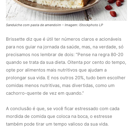
A conclusão é que, se você ficar estressado com cada
mordida de comida que coloca na boca, o estresse
também pode tirar um tempo valioso da sua vida.
Nunca perca uma notícia da Amazônia
🌿
Controle o que você vê no Google
O Google lançou as
Fontes Preferenciais
: escolha os
veículos que aparecem com prioridade. Adicione a
Revista Amazônia
e garanta cobertura exclusiva sempre
em destaque.