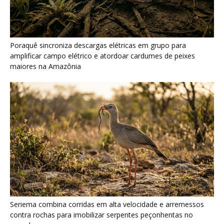
Seriema combina corridas em alta velocidade e arremessos
contra rochas para imobilizar serpentes peçonhentas no
cerrado
Ariranha sincroniza caça coletiva com vocalização subaquática
e cerca cardumes em rios rasos da Amazônia