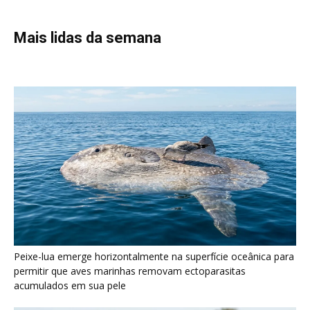
Peixe-lua emerge horizontalmente na superfície oceânica para
permitir que aves marinhas removam ectoparasitas
acumulados em sua pele
Seriema utiliza pernas longas e arremessa serpentes contra
rochas para subjugar presas peçonhentas nos campos