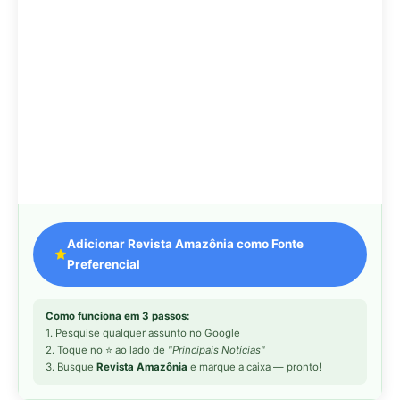
Como funciona em 3 passos:
1. Pesquise qualquer assunto no Google
2. Toque no ⭐ ao lado de
"Principais Notícias"
3. Busque
Revista Amazônia
e marque a caixa — pronto!
MAIS LIDAS DA SEMANA
Peixe-lua emerge horizontalmente na
1
superfície oceânica para permitir que
aves marinhas removam ectoparasitas
acumulados em sua pele
Seriema utiliza pernas longas e
2
arremessa serpentes contra rochas
para subjugar presas peçonhentas nos
campos
Poraquê sincroniza descargas
3
elétricas em grupo para amplificar