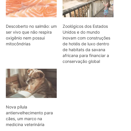
Nova pílula
antienvelhecimento para
cães, um marco na
medicina veterinária
ARTIGOS RELACIONADOS
Mais do autor
Super El Niño e ondas de calor: como
proteger a saúde
Café protege o fígado: estudo revela
mecanismos biológicos
Fiocruz identifica proteínas-chave para
vacina universal contra malária