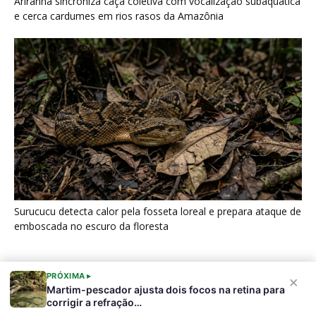
Ariranha sincroniza caça coletiva com vocalização subaquática
e cerca cardumes em rios rasos da Amazônia
Surucucu detecta calor pela fosseta loreal e prepara ataque de
emboscada no escuro da floresta
PRÓXIMA ▸
×
Martim-pescador ajusta dois focos na retina para
corrigir a refração…
Últimas noticias