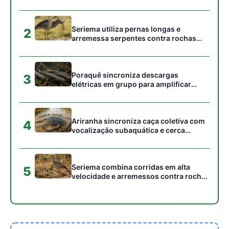
aves marinhas removam ectoparasitas
acumulados em sua pele
Seriema utiliza pernas longas e
2
arremessa serpentes contra rochas
para subjugar presas peçonhentas nos
campos
Poraquê sincroniza descargas
3
elétricas em grupo para amplificar
campo elétrico e atordoar cardumes de
peixes maiores na Amazônia
Ariranha sincroniza caça coletiva com
4
vocalização subaquática e cerca
cardumes em rios rasos da Amazônia
Seriema combina corridas em alta
5
velocidade e arremessos contra rochas
para imobilizar serpentes peçonhentas
no cerrado