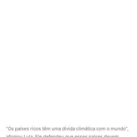
“Os países ricos têm uma dívida climática com o mundo”,
afirmou Lula. Ele defendeu que esses países devem