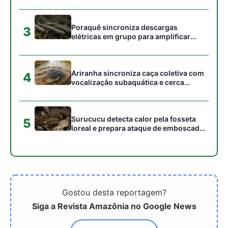
Gostou desta reportagem?
Siga a Revista Amazônia no Google News
⭐ SEGUIR AGORA
Relacionado
Altamira tenta superar
O escudo invisível da
herança de Belo Monte
saúde, o SUS para
com nova gestão de
prevenir as pandemias do