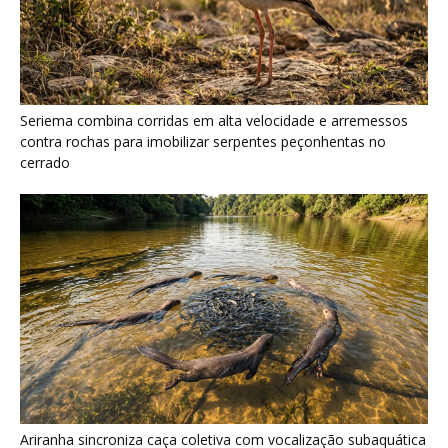
Ariranha sincroniza caça coletiva com vocalização subaquática
e cerca cardumes em rios rasos da Amazônia
Surucucu detecta calor pela fosseta loreal e prepara ataque de
emboscada no escuro da floresta