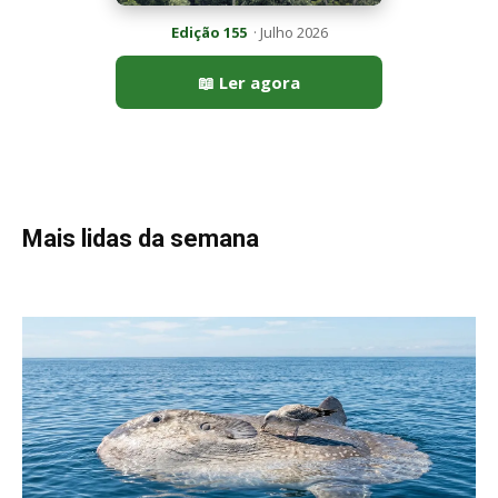
Peixe-lua emerge horizontalmente na superfície oceânica para
permitir que aves marinhas removam ectoparasitas
acumulados em sua pele