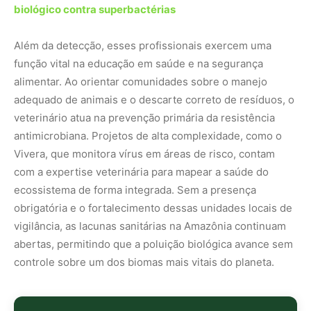
abertas, permitindo que a poluição biológica avance sem
controle sobre um dos biomas mais vitais do planeta.
Nunca
perca
uma
notícia da
🌿
Amazônia
Controle o
que você vê
no Google
O Google lançou as
Fontes Preferenciais
: escolha os