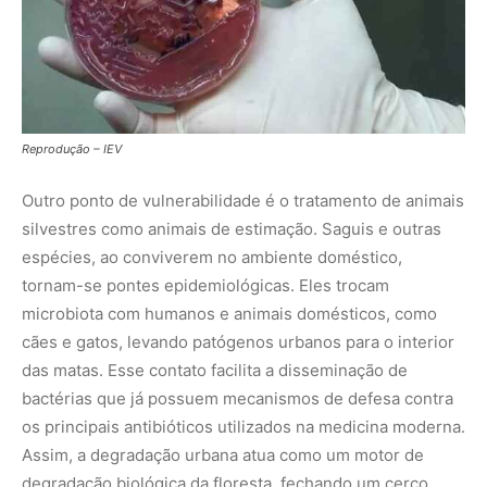
das matas. Esse contato facilita a disseminação de
bactérias que já possuem mecanismos de defesa contra
os principais antibióticos utilizados na medicina moderna.
Assim, a degradação urbana atua como um motor de
degradação biológica da floresta, fechando um cerco
sanitário onde a saúde humana e a ambiental tornam-se
indissociáveis.
O médico veterinário como guardião da
fronteira sanitária
Nesse contexto de Saúde Única, a figura do médico
veterinário ganha um papel estratégico que vai muito
além das clínicas urbanas. Ele é o profissional capacitado
para atuar na vigilância epidemiológica ativa,
identificando patógenos circulantes na fauna antes que