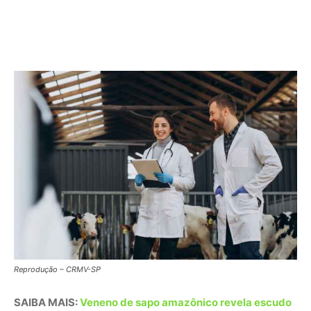
Reprodução – CRMV-SP
SAIBA MAIS:
Veneno de sapo amazônico revela escudo
biológico contra superbactérias
Além da detecção, esses profissionais exercem uma
função vital na educação em saúde e na segurança
alimentar. Ao orientar comunidades sobre o manejo
adequado de animais e o descarte correto de resíduos, o
veterinário atua na prevenção primária da resistência
antimicrobiana. Projetos de alta complexidade, como o
Vivera, que monitora vírus em áreas de risco, contam
com a expertise veterinária para mapear a saúde do
ecossistema de forma integrada. Sem a presença
obrigatória e o fortalecimento dessas unidades locais de
vigilância, as lacunas sanitárias na Amazônia continuam