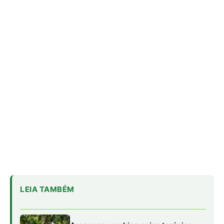
LEIA TAMBÉM
Araponga combina caixa torácica
adaptada e canto metálico para
alcançar a fêmea na floresta
Curicaca enfia o bico curvo no solo
mole e encontra presas pelo tato em
campos úmidos
Jacaré-açu usa osteodermos
vascularizados do dorso para trocar
calor e controlar a temperatura na
Amazônia