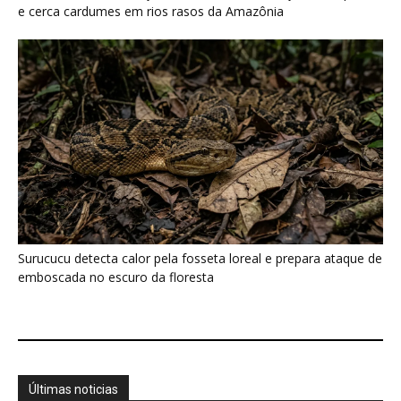
Últimas noticias
Araponga combina caixa torácica adaptada e
canto metálico para alcançar a...
7 de agosto de 2026
“A chuva carrega um inventário da copa”: o
método que encontrou...
7 de agosto de 2026
Curicaca enfia o bico curvo no solo mole e
encontra presas...
7 de agosto de 2026
A árvore que não deixa a água escapar ajuda