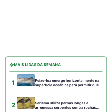
1
superfície oceânica para permitir que
aves marinhas removam ectoparasitas
acumulados em sua pele
Seriema utiliza pernas longas e
2
arremessa serpentes contra rochas
para subjugar presas peçonhentas nos
campos
Poraquê sincroniza descargas
3
elétricas em grupo para amplificar
campo elétrico e atordoar cardumes de
peixes maiores na Amazônia
Ariranha sincroniza caça coletiva com
4
vocalização subaquática e cerca
cardumes em rios rasos da Amazônia
Surucucu detecta calor pela fosseta
5
loreal e prepara ataque de emboscada
no escuro da floresta