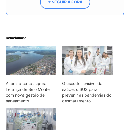
saneamento
desmatamento
Desmatamento na
Amazônia cria cenário
ideal para o surgimento
de novas pandemias
ARTIGOS RELACIONADOS
Mais do autor
Araponga combina caixa torácica
adaptada e canto metálico para
alcançar a fêmea na floresta