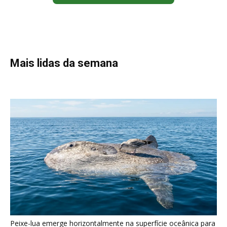
Peixe-lua emerge horizontalmente na superfície oceânica para
permitir que aves marinhas removam ectoparasitas
acumulados em sua pele
Seriema utiliza pernas longas e arremessa serpentes contra