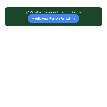
🌿 Receba nossas notícias no Google
⭐ Adicionar Revista Amazônia
LEIA TAMBÉM
Super El Niño e ondas de calor: como
proteger a saúde