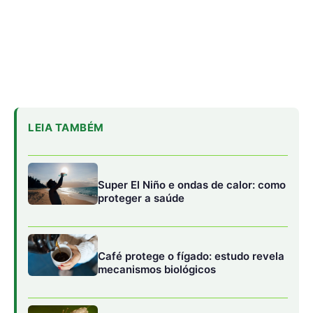
Café protege o fígado: estudo revela
mecanismos biológicos
Fiocruz identifica proteínas-chave
para vacina universal contra malária
Sedentarismo e saúde mental: uma relação
preocupante
O comportamento sedentário entre adolescentes tem se
tornado um problema global, com impactos significativos
tanto na saúde física quanto mental. A falta de atividade
física, aliada ao uso excessivo de dispositivos
eletrônicos, tem sido associada ao aumento de