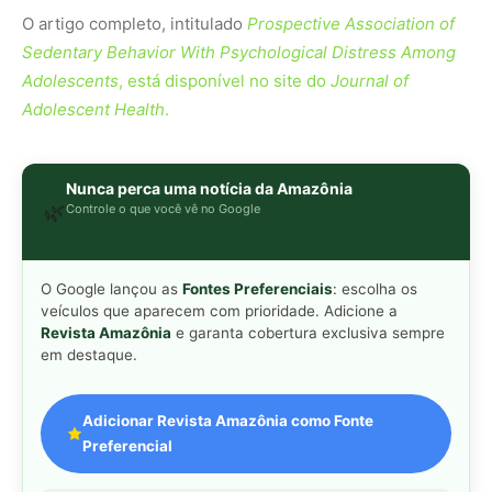
Adicionar Revista Amazônia como Fonte
Preferencial
Como funciona em 3 passos:
1. Pesquise qualquer assunto no Google
2. Toque no ⭐ ao lado de
"Principais Notícias"
3. Busque
Revista Amazônia
e marque a caixa — pronto!
MAIS LIDAS DA SEMANA
Peixe-lua emerge horizontalmente na
1
superfície oceânica para permitir que
aves marinhas removam ectoparasitas
acumulados em sua pele
Seriema utiliza pernas longas e