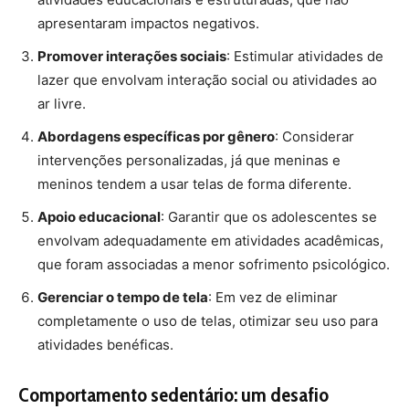
completamente o uso de telas, otimizar seu uso para
atividades benéficas.
Comportamento sedentário: um desafio
complexo
André Werneck, autor principal do estudo e doutorando
na Universidade de São Paulo (USP), enfatiza que o
comportamento sedentário é complexo e deve ser
analisado em diferentes contextos. “Não se trata apenas
de reduzir o tempo sedentário, mas de focar em
atividades específicas que estão mais associadas ao
sofrimento psicológico”, explica.
O estudo reforça a importância de equilibrar o tempo
gasto em telas com outras atividades que promovam a
saúde mental e física. Para os pesquisadores,