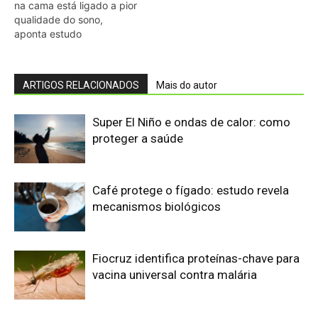
Fiocruz identifica proteínas-chave para
vacina universal contra malária
Ministério da Saúde anuncia plano de
R$ 9,8 bi contra El Niño
Calor extremo matou 120 mil pessoas
no Brasil — sem dados raciais claros
sobre quem mais sofre
Prodígio aos nove anos e futuro
neurocirurgião infantil Aiden Wilkins
redefine os limites da inteligência e da
neurociência na faculdade