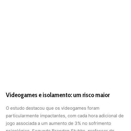
O estudo destacou que os videogames foram
particularmente impactantes, com cada hora adicional de
jogo associada a um aumento de 3% no sofrimento
psicológico. Segundo Brendon Stubbs, professor do
King’s College London e orientador do estudo, “os
resultados sugerem uma relação clara entre o tempo
excessivo de tela recreativa e problemas futuros de
saúde mental”. Ele ressalta que o problema não é o uso
da tela em si, mas o contexto em que ela é utilizada.
Como minimizar os impactos negativos
Com base nas descobertas, os pesquisadores sugerem
algumas intervenções para reduzir os impactos negativos
do sedentarismo na saúde mental dos adolescentes: