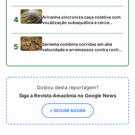
⭐ SEGUIR AGORA
Relacionado
Comportamentos
Impactos na Saúde
alimentares desordenados
Mental Causados por
crescem entre crianças e
Eventos Climáticos
adolescentes, alertando a
Extremos
saúde