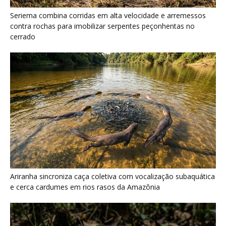
Ariranha sincroniza caça coletiva com vocalização subaquática
e cerca cardumes em rios rasos da Amazônia
Surucucu detecta calor pela fosseta loreal e prepara ataque de
emboscada no escuro da floresta