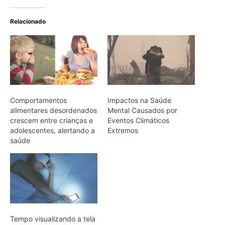
Tempo visualizando a tela
na cama está ligado a pior
qualidade do sono,
aponta estudo
ARTIGOS RELACIONADOS
Mais do autor
Super El Niño e ondas de calor: como
proteger a saúde
Café protege o fígado: estudo revela
mecanismos biológicos