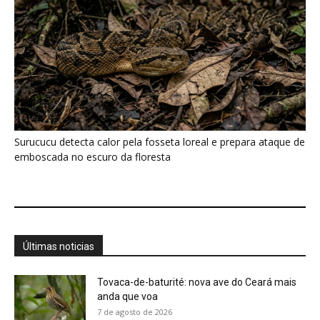
Últimas noticias
Tovaca-de-baturité: nova ave do Ceará mais
anda que voa
7 de agosto de 2026
Biguá mantém penas pouco impermeáveis
para mergulhar e seca as asas...
7 de agosto de 2026
Osso hioide do pica-pau contorna o crânio e
amortece impactos repetidos...
7 de agosto de 2026
Papagaio come argila em barreiro coletivo
para ajudar a neutralizar compostos...
7 de agosto de 2026