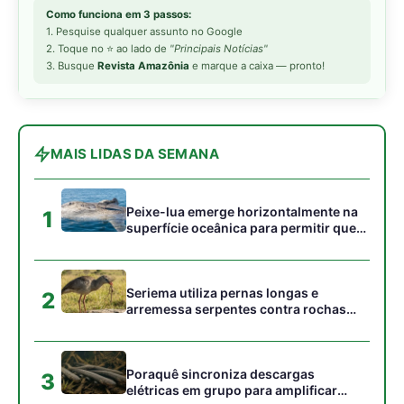
2
arremessa serpentes contra rochas
para subjugar presas peçonhentas nos
campos
Poraquê sincroniza descargas
3
elétricas em grupo para amplificar
campo elétrico e atordoar cardumes de
peixes maiores na Amazônia
Ariranha sincroniza caça coletiva com
4
vocalização subaquática e cerca
cardumes em rios rasos da Amazônia
Seriema combina corridas em alta
5
velocidade e arremessos contra rochas
para imobilizar serpentes peçonhentas
no cerrado
Gostou desta reportagem?
Siga a Revista Amazônia no Google News