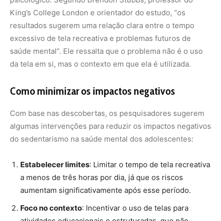
Estabelecer limites
: Limitar o tempo de tela recreativa
a menos de três horas por dia, já que os riscos
aumentam significativamente após esse período.
Foco no contexto
: Incentivar o uso de telas para
atividades educacionais e estruturadas, que não
apresentaram impactos negativos.
Promover interações sociais
: Estimular atividades de
lazer que envolvam interação social ou atividades ao
ar livre.
Abordagens específicas por gênero
: Considerar
intervenções personalizadas, já que meninas e
meninos tendem a usar telas de forma diferente.
Apoio educacional
: Garantir que os adolescentes se
envolvam adequadamente em atividades acadêmicas,
que foram associadas a menor sofrimento psicológico.
Gerenciar o tempo de tela
: Em vez de eliminar