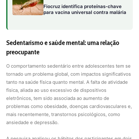
problemas como obesidade, doenças cardiovasculares e,
mais recentemente, transtornos psicológicos, como
ansiedade e depressão.
A pesquisa analisou os hábitos dos participantes em dois
momentos: aos 14 e aos 17 anos. Na primeira fase, os
adolescentes registraram suas atividades diárias em um
diário, categorizando-as em atividades físicas, tempo de
sono, uso de telas para lazer, lazer sem telas e atividades
educacionais sedentárias. Aos 17 anos, eles
responderam a um questionário sobre seu estado
psicológico, utilizando a escala de Kessler para medir
sentimentos como nervosismo, desesperança e humor
depressivo.