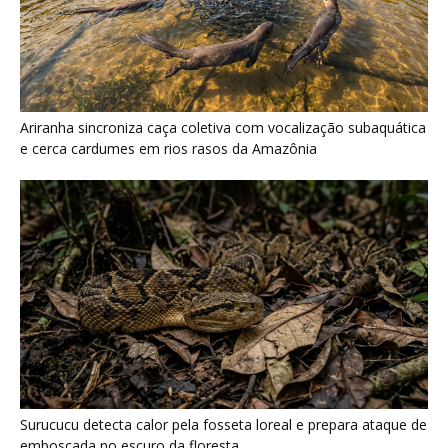
Ariranha sincroniza caça coletiva com vocalização subaquática
e cerca cardumes em rios rasos da Amazônia
Surucucu detecta calor pela fosseta loreal e prepara ataque de
emboscada no escuro da floresta