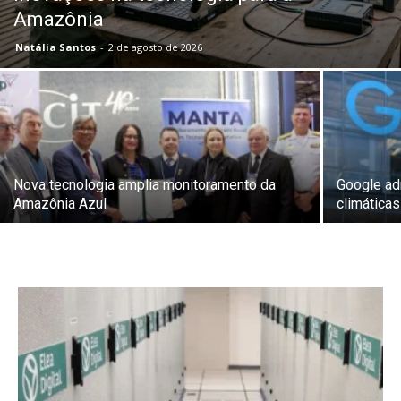
Amazônia
Natália Santos
-
2 de agosto de 2026
Nova tecnologia amplia monitoramento da
Google ad
Amazônia Azul
climática