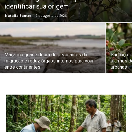
identificar sua origem
Natália Santos
-
9 de agosto de 2026
Maçarico quase dobra de peso antes da
Sanhaço i
migração e reduz órgãos internos para voar
alarmes d
entre continentes
urbanas